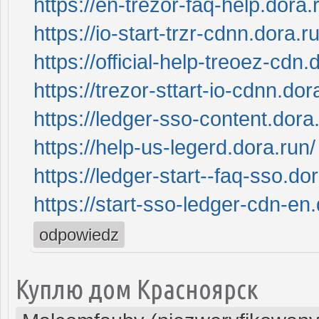
https://en-trezor-faq-help.dora.
https://io-start-trzr-cdnn.dora.r
https://official-help-treoez-cdn.
https://trezor-sttart-io-cdnn.dor
https://ledger-sso-content.dora
https://help-us-legerd.dora.run/
https://ledger-start--faq-sso.do
https://start-sso-ledger-cdn-en.
odpowiedz
Куплю дом Красноярск