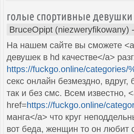
голые спортивные девушки
BruceOpipt (niezweryfikowany)
На нашем сайте вы сможете <a
девушек в hd качестве</a> раз
https://fuckgo.online/cat
секс онлайн безмездно, вдруг,
так и без смс. Всем известно, 
href=
https://fuckgo.online/
манга</a> что круг неподдель
вот беда, женщин то он любит