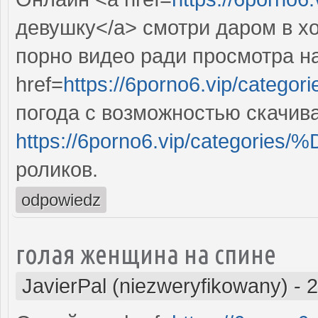
девушку</a> смотри даром в х
порно видео ради просмотра на
href=
https://6porno6.vip/categor
погода с возможностью скачив
https://6porno6.vip/categ
роликов.
odpowiedz
голая женщина на спине
JavierPal (niezweryfikowany)
-
2