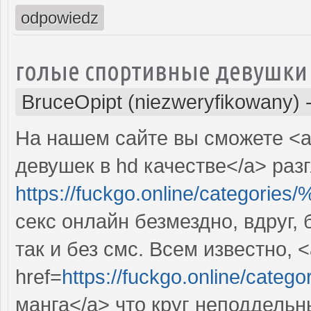
odpowiedz
голые спортивные девушки
BruceOpipt (niezweryfikowany)
На нашем сайте вы сможете <a
девушек в hd качестве</a> раз
https://fuckgo.online/cat
секс онлайн безмездно, вдруг,
так и без смс. Всем известно, 
href=
https://fuckgo.online/
манга</a> что круг неподдель