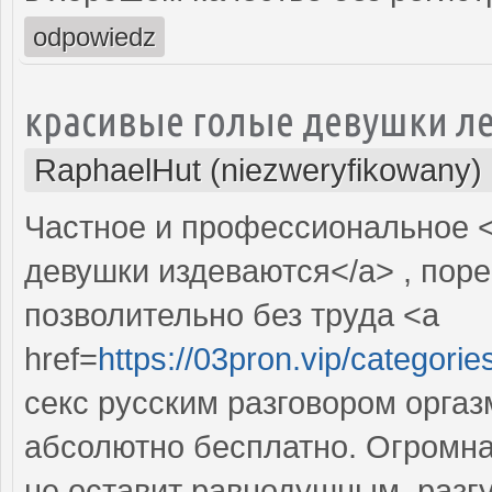
odpowiedz
красивые голые девушки л
RaphaelHut (niezweryfikowany)
Частное и профессиональное <
девушки издеваются</a> , пор
позволительно без труда <a
href=
https://03pron.vip/ca
секс русским разговором оргаз
абсолютно бесплатно. Огромна
не оставит равнодушным, разг