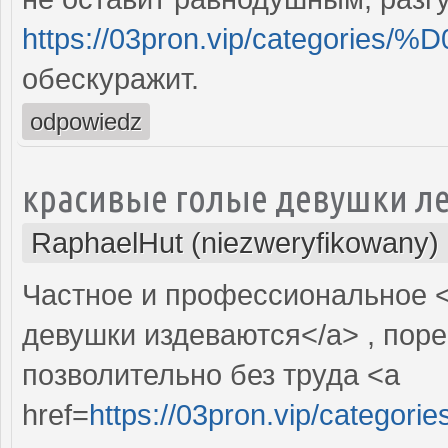
https://03pron.vip/catego
обескуражит.
odpowiedz
красивые голые девушки л
RaphaelHut (niezweryfikowany)
Частное и профессиональное <
девушки издеваются</a> , пор
позволительно без труда <a
href=
https://03pron.vip/ca