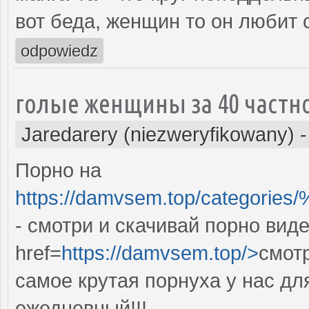
вот беда, женщин то он любит
odpowiedz
голые женщины за 40 частн
Jaredarery (niezweryfikowany)
Порно на
https://damvsem.top/cate
- смотри и скачивай порно вид
href=
https://damvsem.top/>
смот
самое крутая порнуха у нас дл
ежедневный!!!