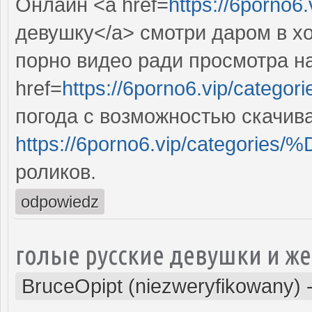
Онлайн <a href=
https://6porno6.
девушку</a> смотри даром в х
порно видео ради просмотра на
href=
https://6porno6.vip/categor
погода с возможностью скачив
https://6porno6.vip/categ
роликов.
odpowiedz
голые русские девушки и 
BruceOpipt (niezweryfikowany)