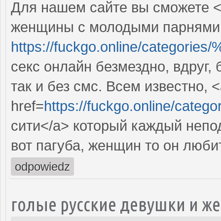
Для нашем сайте вы сможете <
женщины с молодыми парнями 
https://fuckgo.online/cat
секс онлайн безмездно, вдруг,
так и без смс. Всем известно, 
href=
https://fuckgo.online/
сити</a> который каждый неп
вот пагуба, женщин то он люби
odpowiedz
голые русские девушки и 