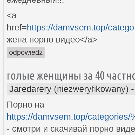
<a
href=
https://damvsem.top/c
жена порно видео</a>
odpowiedz
голые женщины за 40 частн
Jaredarery (niezweryfikowany)
Порно на
https://damvsem.top/cate
- смотри и скачивай порно вид