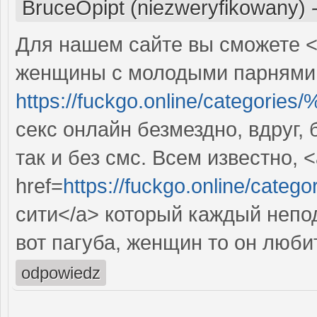
BruceOpipt (niezweryfikowany)
Для нашем сайте вы сможете <
женщины с молодыми парнями 
https://fuckgo.online/cat
секс онлайн безмездно, вдруг,
так и без смс. Всем известно, 
href=
https://fuckgo.online/
сити</a> который каждый неп
вот пагуба, женщин то он люби
odpowiedz