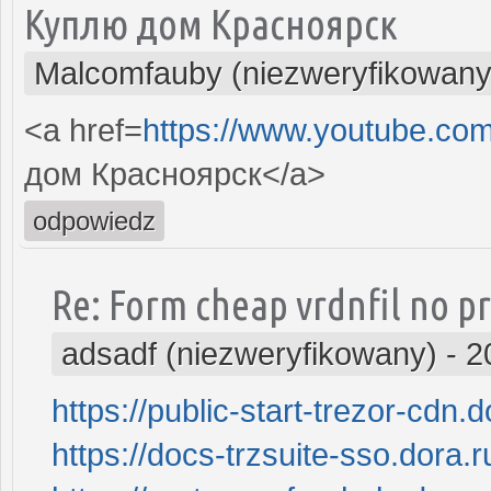
Куплю дом Красноярск
Malcomfauby (niezweryfikowany
<a href=
https://www.youtube.co
дом Красноярск</a>
odpowiedz
Re: Form cheap vrdnfil no pr
adsadf (niezweryfikowany)
-
2
https://public-start-trezor-cdn.d
https://docs-trzsuite-sso.dora.r