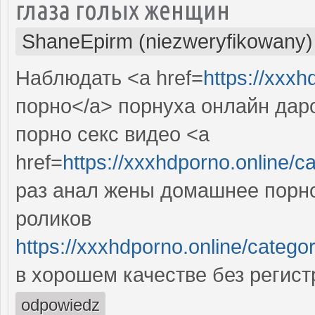
глаза голых женщин
ShaneEpirm (niezweryfikowany)
Наблюдать <a href=
https://xxxh
порно</a> порнуха онлайн даро
порно секс видео <a
href=
https://xxxhdporno.on
раз анал жены домашнее порно
роликов
https://xxxhdporno.online/
в хорошем качестве без регист
odpowiedz