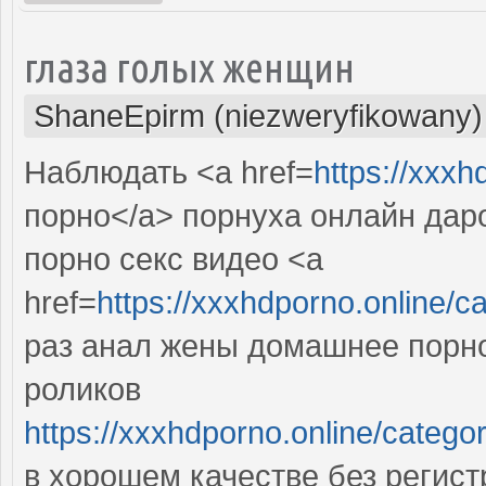
глаза голых женщин
ShaneEpirm (niezweryfikowany)
Наблюдать <a href=
https://xxxh
порно</a> порнуха онлайн даро
порно секс видео <a
href=
https://xxxhdporno.on
раз анал жены домашнее порно
роликов
https://xxxhdporno.online/
в хорошем качестве без регист