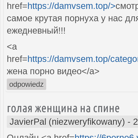
href=
https://damvsem.top/>
смот
самое крутая порнуха у нас дл
ежедневный!!!
<a
href=
https://damvsem.top/c
жена порно видео</a>
odpowiedz
голая женщина на спине
JavierPal (niezweryfikowany)
-
2
Онлайн <a href=
https://6porno6.