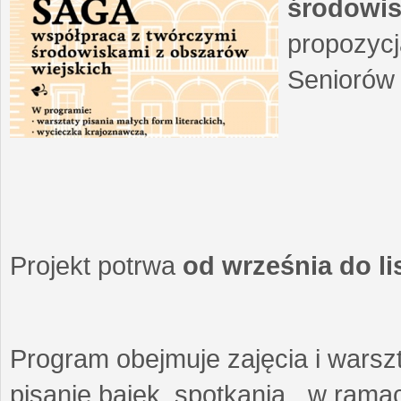
środowis
propozycj
Seniorów 
Projekt potrwa
od września do l
Program obejmuje zajęcia i warszt
pisanie bajek, spotkania w ramach