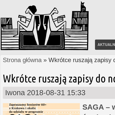
AKTUALN
Strona główna
» Wkrótce ruszają zapisy
Jesteś tutaj
Wkrótce ruszają zapisy do 
Iwona
2018-08-31 15:33
SAGA – w