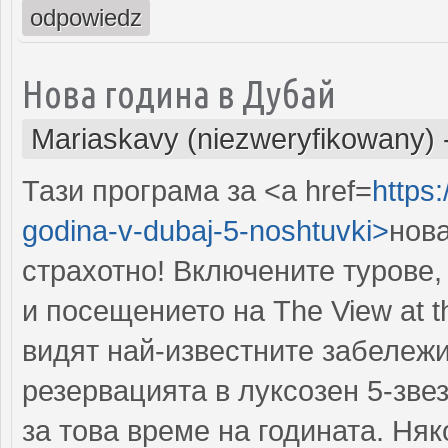
odpowiedz
Нова година в Дубай
Mariaskavy (niezweryfikowany)
Тази програма за <a href=
https:
godina-v-dubaj-5-noshtuvki>
нова
страхотно! Включените турове,
и посещението на The View at t
видят най-известните забележи
резервацията в луксозен 5-зве
за това време на годината. Няк