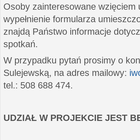
Osoby zainteresowane wzięciem u
wypełnienie formularza umieszczo
znajdą Państwo informacje dotyc
spotkań.
W przypadku pytań prosimy o kon
Sulejewską, na adres mailowy:
iw
tel.: 508 688 474.
UDZIAŁ W PROJEKCIE JEST 