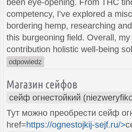
been eye-opening. From THC tinc
competency, I've explored a misce
bordering hemp, researching and
this burgeoning field. Overall, m
contribution holistic well-being s
odpowiedz
Магазин сейфов
сейф огнестойкий (niezweryfik
Тут можно преобрести сейф ог
href=
https://ognestojkij-sejf.ru/>
с