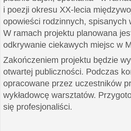
i poezji okresu XX-lecia międzyw
opowieści rodzinnych, spisanych
W ramach projektu planowana jest
odkrywanie ciekawych miejsc w M
Zakończeniem projektu będzie wys
otwartej publiczności. Podczas k
opracowane przez uczestników p
wykładowcę warsztatów. Przygot
się profesjonaliści.