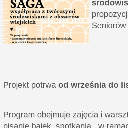
środowis
propozycj
Seniorów 
Projekt potrwa
od września do l
Program obejmuje zajęcia i warszt
pisanie bajek, spotkania w ramach