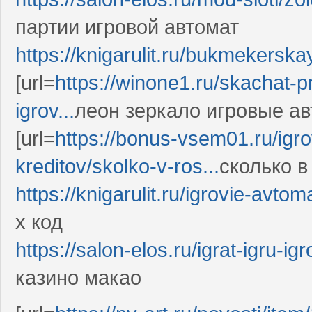
партии игровой автомат
https://knigarulit.ru/bukmekersk
[url=
https://winone1.ru/skachat-p
igrov...
леон зеркало игровые авт
[url=
https://bonus-vsem01.ru/igr
kreditov/skolko-v-ros...
сколько в
https://knigarulit.ru/igrovie-avto
x код
https://salon-elos.ru/igrat-igru-
казино макао