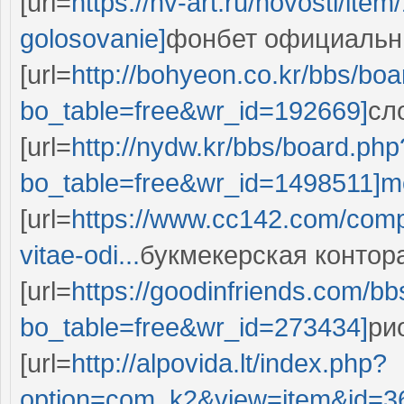
[url=
https://nv-art.ru/novosti/it
golosovanie]
фонбет официальный
[url=
http://bohyeon.co.kr/bbs/bo
bo_table=free&wr_id=192669]
сл
[url=
http://nydw.kr/bbs/board.php
bo_table=free&wr_id=1498511]mos
[url=
https://www.cc142.com/compo
vitae-odi...
букмекерская контора
[url=
https://goodinfriends.com/b
bo_table=free&wr_id=273434]
ри
[url=
http://alpovida.lt/index.php?
option=com_k2&view=item&id=3