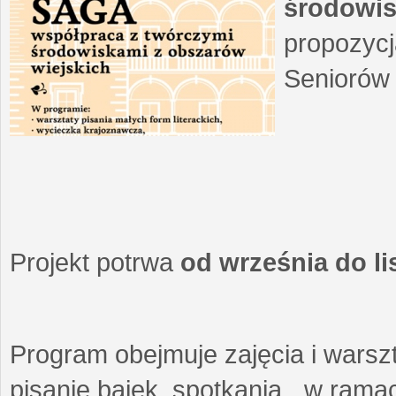
środowis
propozycj
Seniorów 
Projekt potrwa
od września do l
Program obejmuje zajęcia i warszt
pisanie bajek, spotkania w ramach