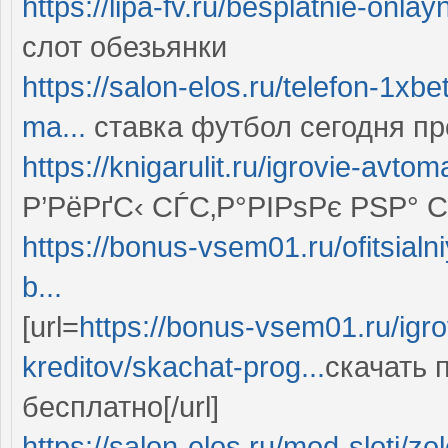
https://lipa-fv.ru/besplatnie-onlay
слот обезьянки
https://salon-elos.ru/telefon-1x
ma...
ставка футбол сегодня пр
https://knigarulit.ru/igrovie-avto
Р’РёРґС‹ СЃС‚Р°РІРѕРє РЅР° 
https://bonus-vsem01.ru/ofitsial
b...
[url=
https://bonus-vsem01.ru/igr
kreditov/skachat-prog...
скачать 
бесплатно[/url]
https://salon-elos.ru/mod-sloti/zo