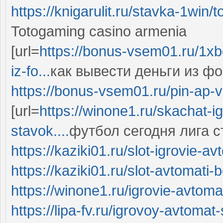
https://knigarulit.ru/stavka-1win
Totogaming casino armenia
[url=
https://bonus-vsem01.ru/1xbe
iz-fo...
как вывести деньги из фон
https://bonus-vsem01.ru/pin-ap-v
[url=
https://winone1.ru/skachat-i
stavok....
футбол сегодня лига ст
https://kaziki01.ru/slot-igrovie-a
https://kaziki01.ru/slot-avtomati
https://winone1.ru/igrovie-avtom
https://lipa-fv.ru/igrovoy-avtomat