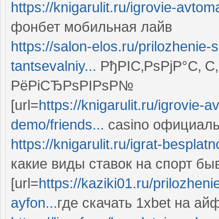
https://knigarulit.ru/igrovie-avto
фонбет мобильная лайв
https://salon-elos.ru/prilozhenie
tantsevalniy...
РђРІС‚РѕРјР°С‚ 
РёРіСЂРѕРІРѕР№
[url=
https://knigarulit.ru/igrovie-
demo/friends...
casino официальн
https://knigarulit.ru/igrat-besplat
какие виды ставок на спорт бы
[url=
https://kaziki01.ru/prilozhe
ayfon...
где скачать 1xbet на айф