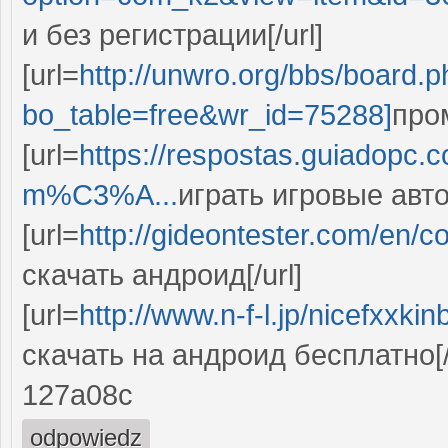
и без регистрации[/url]
[url=
http://unwro.org/bbs/board.
bo_table=free&wr_id=75288]
пром
[url=
https://respostas.guiadopc.
m%C3%A...
играть игровые авто
[url=
http://gideontester.com/en/
скачать андроид[/url]
[url=
http://www.n-f-l.jp/nicefxxki
скачать на андроид бесплатно[/
127a08c
odpowiedz