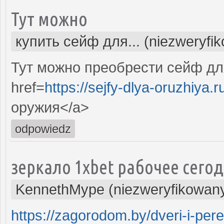
Тут можно
купить сейф для... (niezweryfi
Тут можно преобрести сейф дл
href=
https://sejfy-dlya-oruzhiya.r
оружия</a>
odpowiedz
зеркало 1xbet рабочее сего
KennethMype (niezweryfikowan
https://zagorodom.by/dveri-i-pe