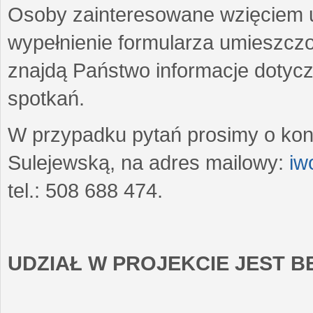
Osoby zainteresowane wzięciem u
wypełnienie formularza umieszczo
znajdą Państwo informacje dotyc
spotkań.
W przypadku pytań prosimy o kon
Sulejewską, na adres mailowy:
iw
tel.: 508 688 474.
UDZIAŁ W PROJEKCIE JEST 