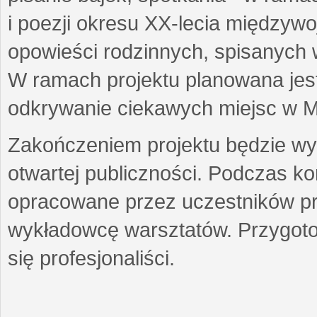
i poezji okresu XX-lecia międzyw
opowieści rodzinnych, spisanych
W ramach projektu planowana jest
odkrywanie ciekawych miejsc w M
Zakończeniem projektu będzie wys
otwartej publiczności. Podczas k
opracowane przez uczestników p
wykładowcę warsztatów. Przygot
się profesjonaliści.