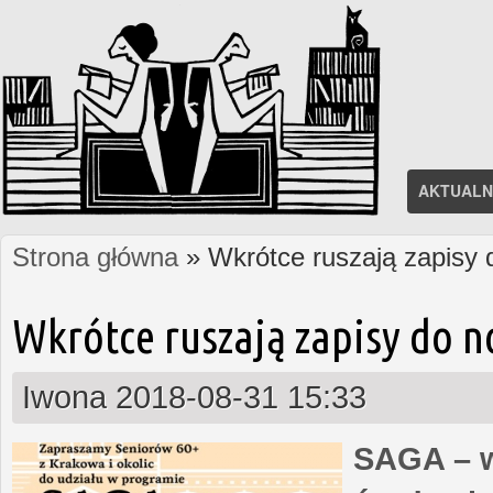
AKTUALN
Strona główna
» Wkrótce ruszają zapisy
Jesteś tutaj
Wkrótce ruszają zapisy do 
Iwona
2018-08-31 15:33
SAGA – w