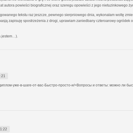
at autora powieści biograficznej oraz szeregu opowieści z jego nietuzinkowego ży
owanego tekstu raz jeszcze, pewnego sierpniowego dnia, wykonałam woltę zmieni
asją zapisuję spostrzeżenia z drogi, uprawiam zaniedbany czteroarowy ogródek 
ka jestem…).
:21
иплом-уже-в-шаге-от-вас-Быстро-просто-и/>Вопросы и ответы: можно ли быс
1:22