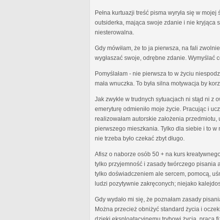
Pełna kurtuazji treść pisma wyryła się w moj
outsiderka, mająca swoje zdanie i nie kryjąca
niesterowalna.
Gdy mówiłam, że to ja pierwsza, na fali zwoln
wygłaszać swoje, odrębne zdanie. Wymyślać co
Pomyślałam - nie pierwsza to w życiu niespodzi
mała wnuczka. To była silna motywacja by kor
Jak zwykle w trudnych sytuacjach ni stąd ni z
emeryturę odmieniło moje życie. Pracując i u
realizowałam autorskie założenia przedmiotu,
pierwszego mieszkania. Tylko dla siebie i to
nie trzeba było czekać zbyt długo.
Afisz o naborze osób 50 + na kurs kreatywnego
tylko przyjemność i zasady twórczego pisania al
tylko doświadczeniem ale sercem, pomocą, uśm
ludzi pozytywnie zakręconych; niejako kalejdo
Gdy wydało mi się, że poznałam zasady pisani
Można przecież obniżyć standard życia i oczek
dzięki eksploatacyjnemu trybowi życia, praca f