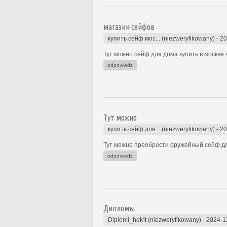
магазин сейфов
купить сейф мос... (niezweryfikowany)
-
20
Тут можно сейф для дома купить в москве 
odpowiedz
Тут можно
купить сейф для... (niezweryfikowany)
-
20
Тут можно преобрести оружейный сейф дл
odpowiedz
Дипломы
Diplomi_hqMt (niezweryfikowany)
-
2024-1