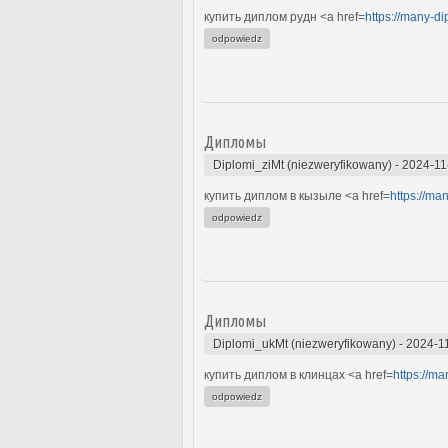
купить диплом рудн <a href=
https://many-d
odpowiedz
Дипломы
Diplomi_ziMt (niezweryfikowany)
-
2024-11
купить диплом в кызыле <a href=
https://m
odpowiedz
Дипломы
Diplomi_ukMt (niezweryfikowany)
-
2024-1
купить диплом в клинцах <a href=
https://m
odpowiedz