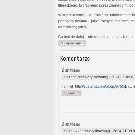
literackiego, tworzonego przez znanego mi od l
W konsekwencji – zauroczona bohaterem redag
pomiędzy dwoma – jakże różnymi miastami, z p
damsko-męskich.
Co będzie dalej – nie wie nikt (na melodię: ja
Dodaj komentarz
Komentarze
Дипломы
Sazrigf (niezweryfikowany)
-
2024-11-09 01
<a href=
http://sustalks.com/blogs/9755/
Ваш-д
odpowiedz
Дипломы
Sazrjnw (niezweryfikowany)
-
2024-11-09 0