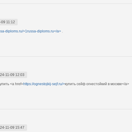
-09 11:12
ussa-diploms.ru/>1russa-diploms.ru</a>
.
24-11-09 12:03
пить <a href=
https://ognestojkij-sejf.ru/>
купить сейф огнестойкий в москве</a>
24-11-09 15:47