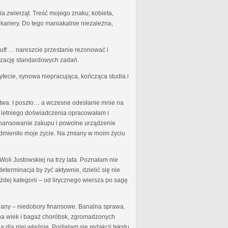
a zwierząt. Treść mojego znaku; kobieta,
kariery. Do tego maniakalnie niezależna,
uff … nareszcie przestanie rezonować i
izację standardowych zadań.
ytecie, synowa niepracująca, kończąca studia i
rstwa. I poszło… a wczesne odesłanie mnie na
o letniego doświadczenia opracowałam i
finansowanie zakupu i powolne urządzenie
odmieniło moje życie. Na zmiany w moim życiu
oli Justowskiej na trzy lata. Poznałam nie
eterminacja by żyć aktywnie, dzielić się nie
ej kategorii – od lirycznego wiersza po sagę
miany – niedobory finansowe. Banalna sprawa.
u na wiek i bagaż choróbsk, zgromadzonych
 dla niej właśnie. Podjęłam się redakcji tekstu