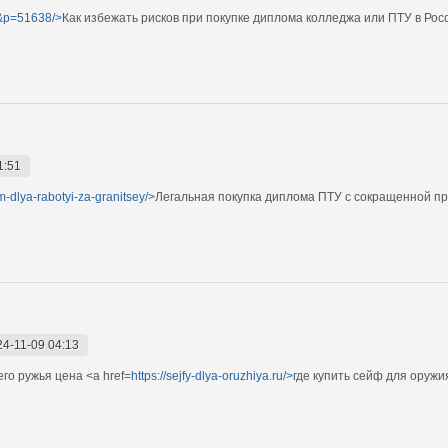
ic&p=51638/>
Как избежать рисков при покупке диплома колледжа или ПТУ в Рос
1:51
m-dlya-rabotyi-za-granitsey/>
Легальная покупка диплома ПТУ с сокращенной п
24-11-09 04:13
го ружья цена <a href=
https://sejfy-dlya-oruzhiya.ru/>
где купить сейф для оружи