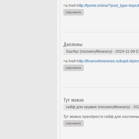
<a href=
http://fynmir.online/?post_type=top
odpowiedz
Дипломы
Sazrfaz (niezweryfikowany)
-
2024-11-09 0
<a href=
http://financetimenews.ru/kupit-diplo
odpowiedz
Тут можно
сейф для оружия (niezweryfikowany)
-
20
Тут можно преобрести сейф для охотничье
odpowiedz