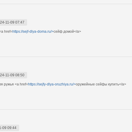
24-11-09 07:47
<a href=
https://sejf-dlya-doma.ru/>
сейф домой</a>
24-11-09 08:50
я ружья <a href=
https://sejfy-dlya-oruzhiya.ru/>
оружейные сейфы купить</a>
1-09 09:44