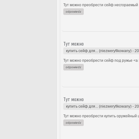
Тут можно преобрести сейф несгораемый 
odpowiedz
Тут можно
купить сейф для... (niezweryfikowany)
-
20
Тут можно преобрести сейф под ружье <a 
odpowiedz
Тут можно
купить сейф для... (niezweryfikowany)
-
20
Тут можно преобрести купить оружейный 
odpowiedz