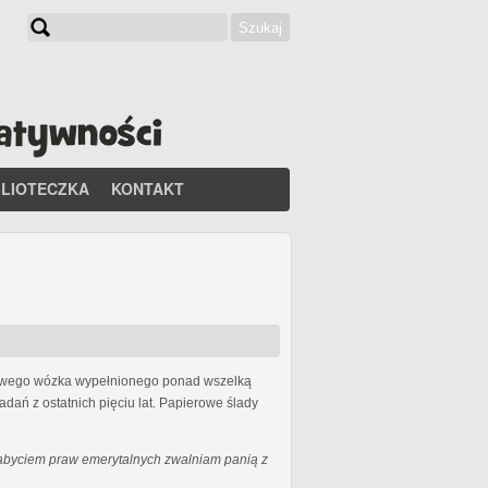
Szukaj
Formularz wyszukiwania
BLIOTECZKA
KONTAKT
lowego wózka wypełnionego ponad wszelką
dań z ostatnich pięciu lat. Papierowe ślady
abyciem praw emerytalnych zwalniam panią z