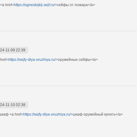
<a href=
https://ognestojkij-sejf.ru/>
сейфы от пожара</a>
24-11-09 22:39
href=
https://sejfy-dlya-oruzhiya.ru/>
оружейные сейфы</a>
24-11-10 02:38
шкаф <a href=
https://sejfy-dlya-oruzhiya.ru/>
шкаф оружейный купить</a>