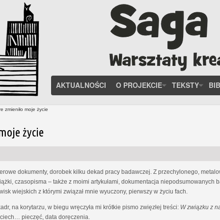
AKTUALNOŚCI
O PROJEKCIE
TEKSTY
BI
e zmieniło moje życie
moje życie
ierowe dokumenty, dorobek kilku dekad pracy badawczej. Z przechylonego, meta
książki, czasopisma – także z moimi artykułami, dokumentacja niepodsumowanych ba
isk wiejskich z którymi związał mnie wyuczony, pierwszy w życiu fach.
dr, na korytarzu, w biegu wręczyła mi krótkie pismo zwięzłej treści:
W związku z n
jciech… pieczęć, data doręczenia.