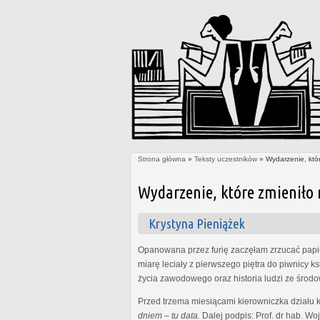
Strona główna
»
Teksty uczestników
» Wydarzenie, któr
Jesteś tutaj
Wydarzenie, które zmieniło 
Krystyna Pieniążek
Opanowana przez furię zaczęłam zrzucać pap
miarę leciały z pierwszego piętra do piwnicy 
życia zawodowego oraz historia ludzi ze środow
Przed trzema miesiącami kierowniczka działu ka
dniem – tu data.
Dalej podpis: Prof. dr hab. Wo