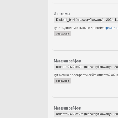
Дипломы
Diplomi_bhki (niezweryfikowany)
-
2024-11
купить диплом в кызыле <a href=
https://1r
odpowiedz
Магазин сейфов
огнестойкий сейф (niezweryfikowany)
-
20
Тут можно преобрести сейф огнестойкий ку
odpowiedz
Магазин сейфов
огнестойкий сейф (niezweryfikowany)
-
20