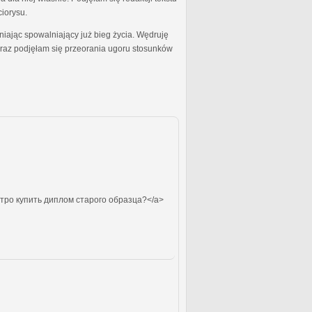
ciorysu.
ając spowalniający już bieg życia. Wędruję
oraz podjęłam się przeorania ugoru stosunków
тро купить диплом старого образца?</a>