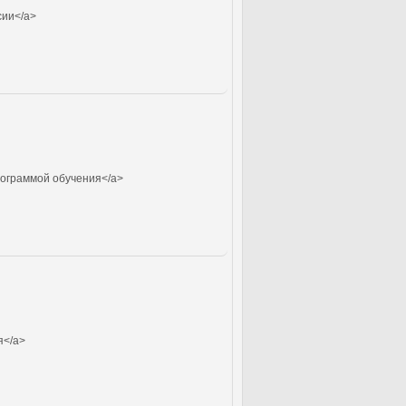
сии</a>
рограммой обучения</a>
я</a>