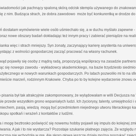
ej świadomości jak pachnący spaloną skórą odcisk stempla używanego do znakowani
 się z nim. Budząca strach, że dobra zawodowo może być konkurentką w drodze do 
ień dostałam wymówienie wiele osób uśmiechało się, a w duchu myślało zapewne - 
raz nowe obszary badań dokładając też innym pracy i zabierać pieniądze na real
anka więc i strach mniejszy. Syn żonaty, zaczynający karierę asystenta na uniwers
zystając z wolności gospodarczej zacząć pracować na własny rachunek.
 owąd pojawiły się osoby z mądrą radą, propozycją współpracy na zasadzie partne
cząc się nowego zawodu - wykładowcy akademickiego, na bazie trzydziesto siedmi
 użytecznego w nowych warunkach gospodarczych. Po latach pozwoliło mi to na s
 w mieście marzeń, rodzinnym Krakowie. Chyba po to by kolejne wydarzenie znowu 
 pisania był tak atrakcyjnie zakomponowany, że wylądowałam w willi Decjusza na W
e przede wszystkim grono wspaniałych ludzi. Ich życiorysy, talenty, umiejętności i d
iechem, pasją, wiedzą mogą być przedmiotem niejednego utworu literackiego każd
skopu spotkań i wrażeń z kontaktów z ludźmi.
a i mogę beztrosko poświęcić się nowemu hobby pojawił się impuls do kolejnej z
iwania. A jak i to nie wystarcza? Pozostaje szukanie płatnego zajęcia. Ze względ
izyczna nie wchodziła w grę. Ale skoro głowa jeszcze działa można poszukać zajęcia