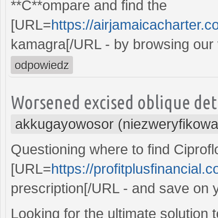
**C**ompare and find the
[URL=
https://airjamaicacharter.c
kamagra[/URL - by browsing our
odpowiedz
Worsened excised oblique dete
akkugayowosor (niezweryfikowa
Questioning where to find Ciprof
[URL=
https://profitplusfinancial.
prescription[/URL - and save on 
Looking for the ultimate solutio