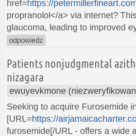
href=
https://petermillerfineart.c
propranolol</a> via internet? Thi
glaucoma, leading to improved e
odpowiedz
Patients nonjudgmental azit
nizagara
ewuyevkmone (niezweryfikowan
Seeking to acquire Furosemide i
[URL=
https://airjamaicacharter.
furosemide[/URL - offers a wide a