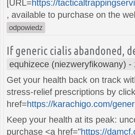
[URL=
https://tacticaltrappingserv
, available to purchase on the we
odpowiedz
If generic cialis abandoned, d
equhizece (niezweryfikowany)
-
Get your health back on track wi
stress-relief prescriptions by clic
href=
https://karachigo.com/generi
Keep your health at its peak: unc
purchase <a href="
https://damcf