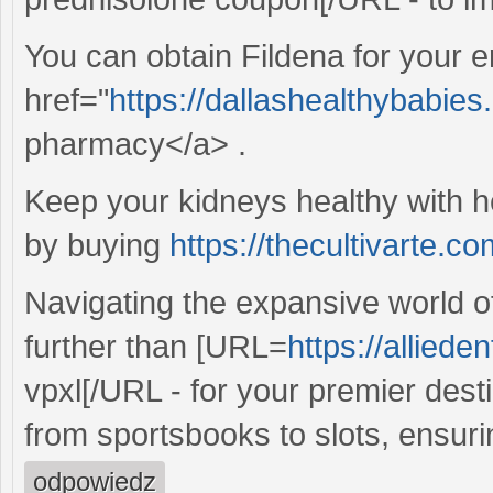
You can obtain Fildena for your e
href="
https://dallashealthybabies.
pharmacy</a> .
Keep your kidneys healthy with h
by buying
https://thecultivarte.co
Navigating the expansive world of
further than [URL=
https://alliede
vpxl[/URL - for your premier dest
from sportsbooks to slots, ensur
odpowiedz