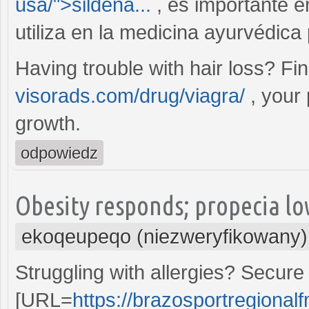
usa/">sildena...
, es importante e
utiliza en la medicina ayurvédica
Having trouble with hair loss? Fi
visorads.com/drug/viagra/
, your 
growth.
odpowiedz
Obesity responds; propecia lo
ekoqeupeqo (niezweryfikowany)
Struggling with allergies? Secure 
[URL=
https://brazosportregionalf