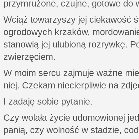
przymrużone, czujne, gotowe do wa
Wciąż towarzyszy jej ciekawość ś
ogrodowych krzaków, mordowanie w
stanowią jej ulubioną rozrywkę. Po
zwierzęciem.
W moim sercu zajmuje ważne miejs
niej. Czekam niecierpliwie na zdję
I zadaję sobie pytanie.
Czy wolała życie udomowionej jed
panią, czy wolność w stadzie, co