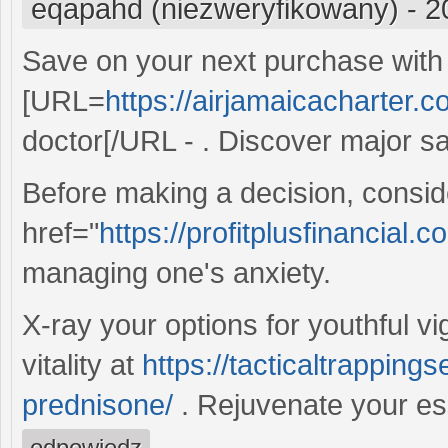
eqapahd (niezweryfikowany)
-
2
Save on your next purchase with
[URL=
https://airjamaicacharter.c
doctor[/URL - . Discover major sa
Before making a decision, consid
href="
https://profitplusfinancial
managing one's anxiety.
X-ray your options for youthful v
vitality at
https://tacticaltrapping
prednisone/
. Rejuvenate your es
odpowiedz