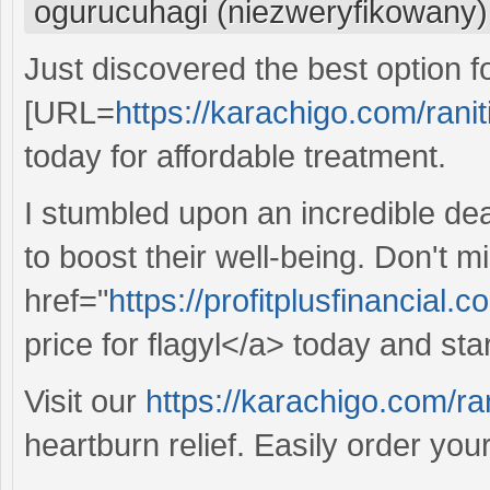
ogurucuhagi (niezweryfikowany)
Just discovered the best option
[URL=
https://karachigo.com/ranit
today for affordable treatment.
I stumbled upon an incredible dea
to boost their well-being. Don't m
href="
https://profitplusfinancial.
price for flagyl</a> today and sta
Visit our
https://karachigo.com/ran
heartburn relief. Easily order you