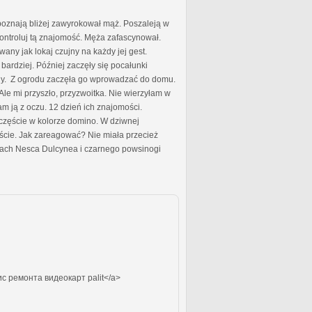
 poznają bliżej zawyrokował mąż. Poszaleją w
. Kontroluj tą znajomość. Męża zafascynował.
any jak lokaj czujny na każdy jej gest.
ardziej. Później zaczęły się pocałunki
any. Z ogrodu zaczęła go wprowadzać do domu.
. Ale mi przyszło, przyzwoitka. Nie wierzyłam w
am ją z oczu. 12 dzień ich znajomości.
zczęście w kolorze domino. W dziwnej
ęście. Jak zareagować? Nie miała przecież
onach Nesca Dulcynea i czarnego powsinogi
с ремонта видеокарт palit</a>