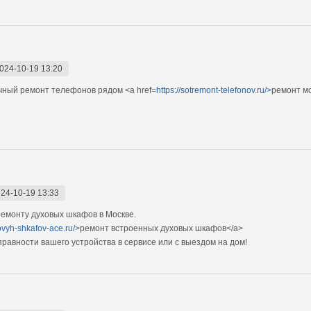
024-10-19 13:20
ный ремонт телефонов рядом <a href=
https://sotremont-telefonov.ru/>
ремонт м
24-10-19 13:33
емонту духовых шкафов в Москве.
ovyh-shkafov-ace.ru/>
ремонт встроенных духовых шкафов</a>
авности вашего устройства в сервисе или с выездом на дом!