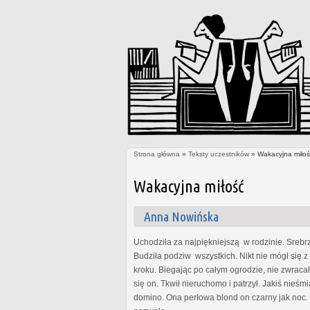
Strona główna
»
Teksty uczestników
» Wakacyjna miłoś
Jesteś tutaj
Wakacyjna miłość
Anna Nowińska
Uchodziła za najpiękniejszą w rodzinie. Srebrz
Budziła podziw wszystkich. Nikt nie mógł się 
kroku. Biegając po całym ogrodzie, nie zwrac
się on. Tkwił nieruchomo i patrzył. Jakiś nieś
domino. Ona perłowa blond on czarny jak noc. 