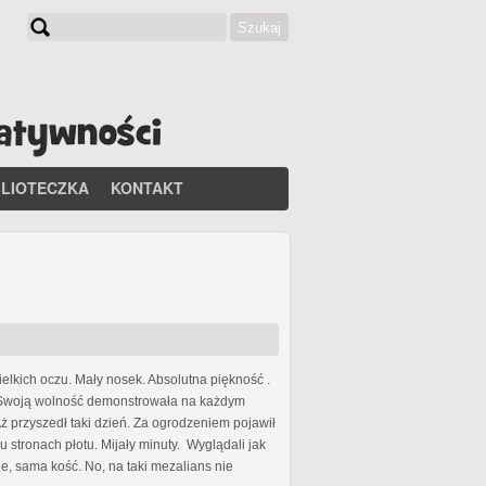
Szukaj
Formularz wyszukiwania
BLIOTECZKA
KONTAKT
ielkich oczu. Mały nosek. Absolutna piękność .
s. Swoją wolność demonstrowała na każdym
 przyszedł taki dzień. Za ogrodzeniem pojawił
 stronach płotu. Mijały minuty. Wyglądali jak
, sama kość. No, na taki mezalians nie