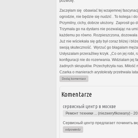
pozwolę.
Zaczęłam się obawiać tej wzajemnej fascynacji
ogrodzie, nie będzie się nudzić . To kolega i d
Przymilny, cichy, dobrze ułożony. Zaprosił go 
Trzymała go na dystans nie pozwalając na umiz
każdemu po równo. Rozpieszczona, dozowała mu
Już nie wściekała się gdy był coraz bliżej i bli
swoją skuteczność. Wyrzuć go błagałam męża. Ni
Usłyszałam przeraźliwy krzyk. „Co on jej robi
konfiguracji nie do rozerwania. Widziałam jej
żadnych skrupułów. Przechytrzyła nas. Miłość
Czarka o manierach arystokraty przetrwała lat
Dodaj komentarz
Komentarze
сервисный центр в москве
Ремонт техники ... (niezweryfikowany)
-
20
Сервисный центр предлагает починить виде
odpowiedz