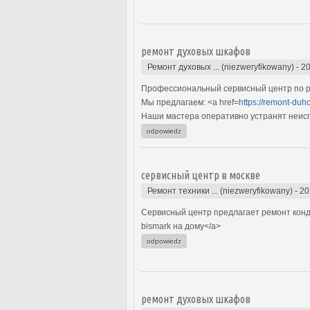
ремонт духовых шкафов
Ремонт духовых ... (niezweryfikowany)
-
20
Профессиональный сервисный центр по р
Мы предлагаем: <a href=
https://remont-duh
Наши мастера оперативно устранят неиспр
odpowiedz
сервисный центр в москве
Ремонт техники ... (niezweryfikowany)
-
20
Сервисный центр предлагает ремонт конд
bismark на дому</a>
odpowiedz
ремонт духовых шкафов