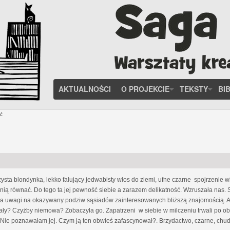
AKTUALNOŚCI
O PROJEKCIE
TEKSTY
BI
ć
ysta blondynka, lekko falujący jedwabisty włos do ziemi, ufne czarne spojrzenie w
z nią równać. Do tego ta jej pewność siebie a zarazem delikatność. Wzruszała na
ała uwagi na okazywany podziw sąsiadów zainteresowanych bliższą znajomością. Aż
miały? Czyżby niemowa? Zobaczyła go. Zapatrzeni w siebie w milczeniu trwali po obu
Nie poznawałam jej. Czym ją ten obwieś zafascynował?. Brzydactwo, czarne, chude