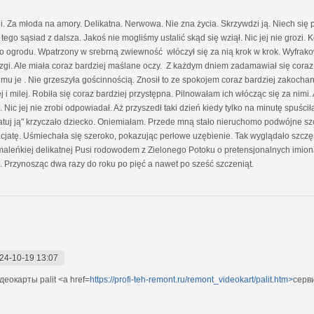
. Za młoda na amory. Delikatna. Nerwowa. Nie zna życia. Skrzywdzi ją. Niech się
o tego sąsiad z dalsza. Jakoś nie mogliśmy ustalić skąd się wziął. Nic jej nie grozi
do ogrodu. Wpatrzony w srebrną zwiewność włóczył się za nią krok w krok. Wyfrakow
gi. Ale miała coraz bardziej maślane oczy. Z każdym dniem zadamawiał się coraz b
 je . Nie grzeszyła gościnnością. Znosił to ze spokojem coraz bardziej zakoch
żej i milej. Robiła się coraz bardziej przystępna. Pilnowałam ich włócząc się za nimi
c jej nie zrobi odpowiadał. Aż przyszedł taki dzień kiedy tylko na minutę spuścił
, ratuj ją" krzyczało dziecko. Oniemiałam. Przede mną stało nieruchomo podwójne s
 facjatę. Uśmiechała się szeroko, pokazując perłowe uzębienie. Tak wyglądało szcz
 maleńkiej delikatnej Pusi rodowodem z Zielonego Potoku o pretensjonalnych imi
a. Przynosząc dwa razy do roku po pięć a nawet po sześć szczeniąt.
24-10-19 13:07
окарты palit <a href=
https://profi-teh-remont.ru/remont_videokart/palit.htm>
серви