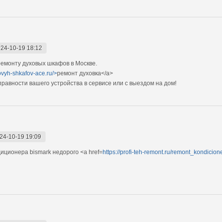
24-10-19 18:12
емонту духовых шкафов в Москве.
ovyh-shkafov-ace.ru/>
ремонт духовка</a>
авности вашего устройства в сервисе или с выездом на дом!
24-10-19 19:09
иционера bismark недорого <a href=
https://profi-teh-remont.ru/remont_kondicio