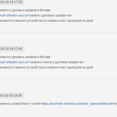
24-10-19 17:32
емонту духовых шкафов в Москве.
ovyh-shkafov-ace.ru/>
ремонт духового шкафа</a>
авности вашего устройства в сервисе или с выездом на дом!
24-10-19 17:40
емонту духовых шкафов в Москве.
ovyh-shkafov-ace.ru/>
замена стекла в духовом шкафу</a>
авности вашего устройства в сервисе или с выездом на дом!
24-10-19 18:09
монта сигвей feber <a href=
https://profi-teh-remont.ru/remont_sigveev/feber.htm>