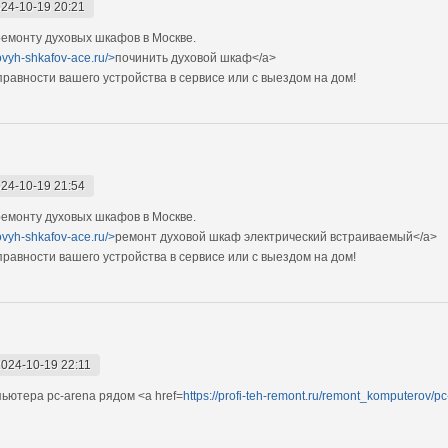
24-10-19 20:21
емонту духовых шкафов в Москве.
ovyh-shkafov-ace.ru/>
починить духовой шкаф</a>
авности вашего устройства в сервисе или с выездом на дом!
24-10-19 21:54
емонту духовых шкафов в Москве.
ovyh-shkafov-ace.ru/>
ремонт духовой шкаф электрический встраиваемый</a>
авности вашего устройства в сервисе или с выездом на дом!
2024-10-19 22:11
ьютера pc-arena рядом <a href=
https://profi-teh-remont.ru/remont_komputerov/p