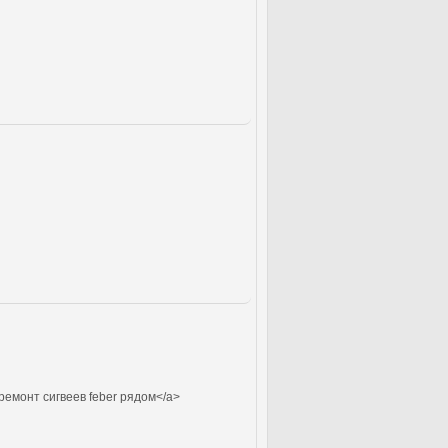
ремонт сигвеев feber рядом</a>