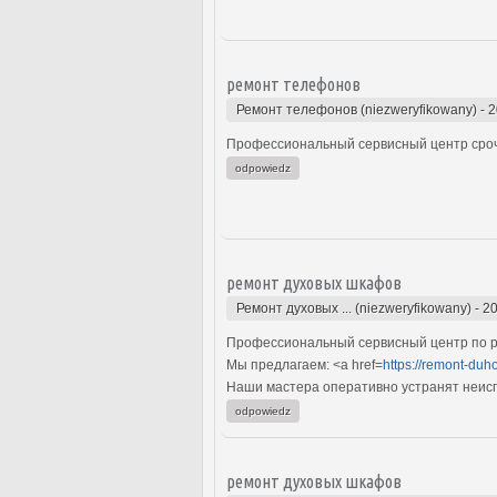
ремонт телефонов
Ремонт телефонов (niezweryfikowany)
-
2
Профессиональный сервисный центр сроч
odpowiedz
ремонт духовых шкафов
Ремонт духовых ... (niezweryfikowany)
-
20
Профессиональный сервисный центр по р
Мы предлагаем: <a href=
https://remont-duh
Наши мастера оперативно устранят неиспр
odpowiedz
ремонт духовых шкафов