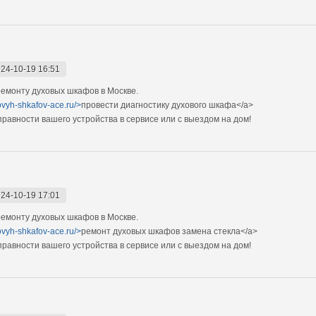
24-10-19 16:51
емонту духовых шкафов в Москве.
ovyh-shkafov-ace.ru/>
провести диагностику духового шкафа</a>
авности вашего устройства в сервисе или с выездом на дом!
24-10-19 17:01
емонту духовых шкафов в Москве.
ovyh-shkafov-ace.ru/>
ремонт духовых шкафов замена стекла</a>
авности вашего устройства в сервисе или с выездом на дом!