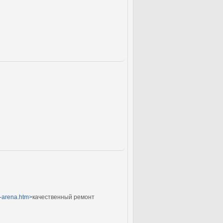
c-arena.htm>
качественный ремонт