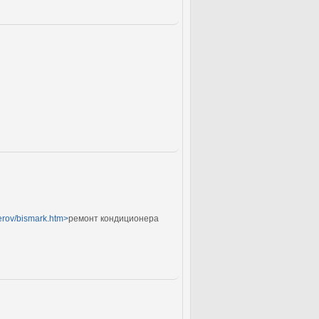
nerov/bismark.htm>
ремонт кондиционера