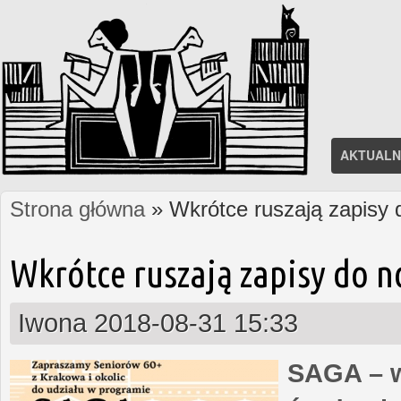
AKTUALN
Strona główna
» Wkrótce ruszają zapisy
Jesteś tutaj
Wkrótce ruszają zapisy do 
Iwona
2018-08-31 15:33
SAGA – w