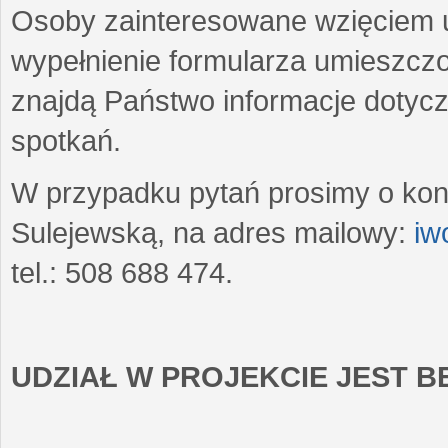
Osoby zainteresowane wzięciem u
wypełnienie formularza umieszczo
znajdą Państwo informacje dotyc
spotkań.
W przypadku pytań prosimy o kon
Sulejewską, na adres mailowy:
iw
tel.: 508 688 474.
UDZIAŁ W PROJEKCIE JEST 