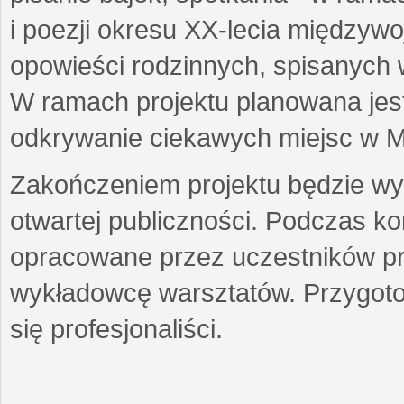
i poezji okresu XX-lecia międzyw
opowieści rodzinnych, spisanych
W ramach projektu planowana jest
odkrywanie ciekawych miejsc w M
Zakończeniem projektu będzie wys
otwartej publiczności. Podczas k
opracowane przez uczestników p
wykładowcę warsztatów. Przygot
się profesjonaliści.