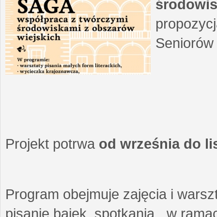
środowis
propozycj
Seniorów 
Projekt potrwa
od września do l
Program obejmuje zajęcia i warszt
pisanie bajek, spotkania w ramach