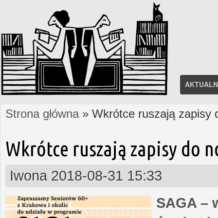
AKTUALN
Strona główna
» Wkrótce ruszają zapisy
Jesteś tutaj
Wkrótce ruszają zapisy do 
Iwona
2018-08-31 15:33
SAGA – w