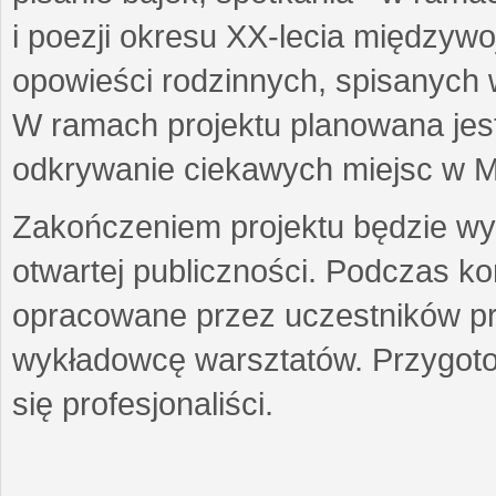
i poezji okresu XX-lecia międzyw
opowieści rodzinnych, spisanych
W ramach projektu planowana jest
odkrywanie ciekawych miejsc w M
Zakończeniem projektu będzie wys
otwartej publiczności. Podczas k
opracowane przez uczestników p
wykładowcę warsztatów. Przygot
się profesjonaliści.