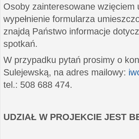
Osoby zainteresowane wzięciem u
wypełnienie formularza umieszczo
znajdą Państwo informacje dotyc
spotkań.
W przypadku pytań prosimy o kon
Sulejewską, na adres mailowy:
iw
tel.: 508 688 474.
UDZIAŁ W PROJEKCIE JEST 