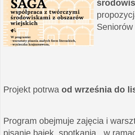
środowis
propozycj
Seniorów 
Projekt potrwa
od września do l
Program obejmuje zajęcia i warszt
pisanie bajek, spotkania w ramach