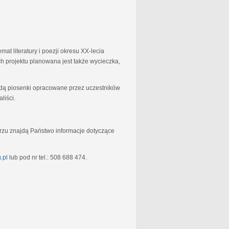
at literatury i poezji okresu XX-lecia
 projektu planowana jest także wycieczka,
będą piosenki opracowane przez uczestników
liści.
rzu znajdą Państwo informacje dotyczące
.pl
lub pod nr tel.: 508 688 474.