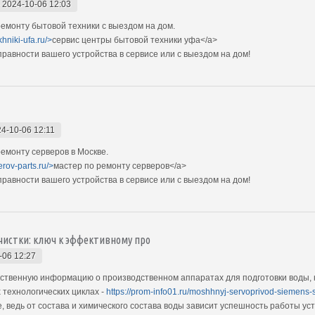
-
2024-10-06 12:03
монту бытовой техники с выездом на дом.
khniki-ufa.ru/>
сервис центры бытовой техники уфа</a>
авности вашего устройства в сервисе или с выездом на дом!
4-10-06 12:11
монту серверов в Москве.
erov-parts.ru/>
мастер по ремонту серверов</a>
авности вашего устройства в сервисе или с выездом на дом!
истки: ключ к эффективному про
-06 12:27
ственную информацию о производственном аппаратах для подготовки воды,
 технологических циклах -
https://prom-info01.ru/moshhnyj-servoprivod-siemens
, ведь от состава и химического состава воды зависит успешность работы ус