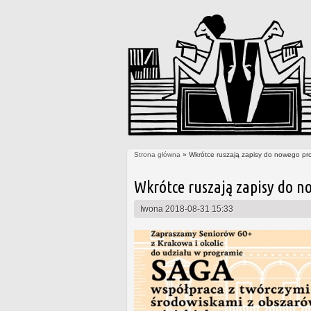
Strona główna
» Wkrótce ruszają zapisy do nowego pr
Jesteś tutaj
Wkrótce ruszają zapisy do n
Iwona
2018-08-31 15:33