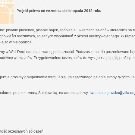
Projekt potrwa
od września do listopada 2018 roku
.
e: pisanie piosenek, pisanie bajek, spotkania w ramach salonów literackich na tem
opowieści rodzinnych, spisanych wspomnień z okresu międzywojennego. W ramach
miejsc w Małopolsce.
zny w Willi Decjusza dla otwartej publiczności. Podczas koncertu prezentowane 
adowcę warsztatów. Przygotowaniem uczestników do występu zajmą się profesjona
ekcie prosimy o wypełnienie formularza umieszczonego na dole strony. W formula
natorem projektu Iwoną Sulejewską, na adres mailowy:
iwona.sulejewska@villa.org
jność przesłanych zgłoszeń.