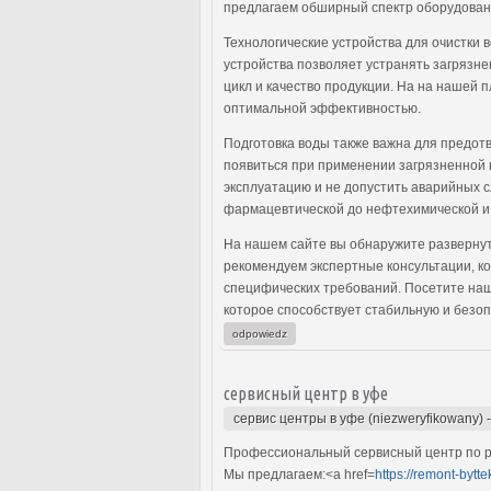
предлагаем обширный спектр оборудовани
Технологические устройства для очистки 
устройства позволяет устранять загрязне
цикл и качество продукции. На на нашей
оптимальной эффективностью.
Подготовка воды также важна для предот
появиться при применении загрязненной в
эксплуатацию и не допустить аварийных 
фармацевтической до нефтехимической и 
На нашем сайте вы обнаружите развернут
рекомендуем экспертные консультации, к
специфических требований. Посетите наш
которое способствует стабильную и безо
odpowiedz
сервисный центр в уфе
сервис центры в уфе (niezweryfikowany)
Профессиональный сервисный центр по ре
Мы предлагаем:<a href=
https://remont-bytte