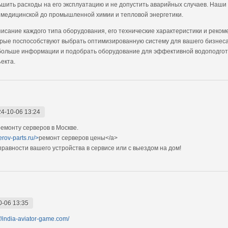
ьшить расходы на его эксплуатацию и не допустить аварийных случаев. Наши
 медицинской до промышленной химии и тепловой энергетики.
исание каждого типа оборудования, его технические характеристики и реко
орые поспособствуют выбрать оптимизированную систему для вашего бизнеса,
 больше информации и подобрать оборудование для эффективной водоподгот
екта.
4-10-06 13:24
монту серверов в Москве.
erov-parts.ru/>
ремонт серверов цены</a>
авности вашего устройства в сервисе или с выездом на дом!
0-06 13:35
://india-aviator-game.com/