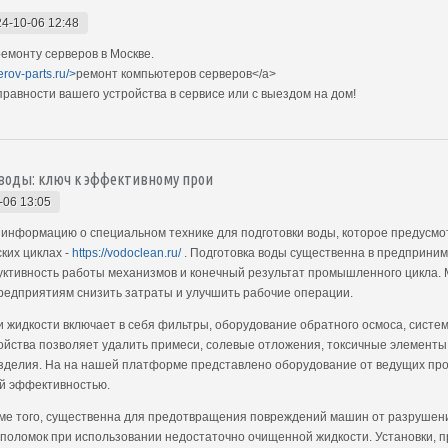
4-10-06 12:48
монту серверов в Москве.
erov-parts.ru/>
ремонт компьютеров серверов</a>
авности вашего устройства в сервисе или с выездом на дом!
воды: ключ к эффективному прои
-06 13:05
 информацию о специальном технике для подготовки воды, которое предусм
ких циклах -
https://vodoclean.ru/
. Подготовка воды существенна в предпринима
дуктивность работы механизмов и конечный результат промышленного цикла
предприятиям снизить затраты и улучшить рабочие операции.
жидкости включает в себя фильтры, оборудование обратного осмоса, систем
йства позволяет удалить примеси, солевые отложения, токсичные элементы 
изделия. На на нашей платформе представлено оборудование от ведущих п
ой эффективностью.
оме того, существенна для предотвращения повреждений машин от разрушени
й поломок при использовании недостаточно очищенной жидкости. Установки, 