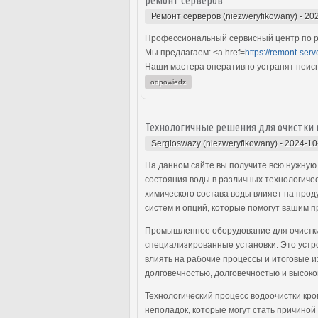
Ремонт серверов (niezweryfikowany)
-
202
Профессиональный сервисный центр по ре
Мы предлагаем: <a href=
https://remont-serv
Наши мастера оперативно устранят неиспр
odpowiedz
Технологичные решения для очистки 
Sergioswazy (niezweryfikowany)
-
2024-10
На данном сайте вы получите всю нужную
состояния воды в различных технологичес
химического состава воды влияет на про
систем и опций, которые помогут вашим 
Промышленное оборудование для очистки 
специализированные установки. Это устро
влиять на рабочие процессы и итоговые 
долговечностью, долговечностью и высок
Технологический процесс водоочистки кр
неполадок, которые могут стать причино