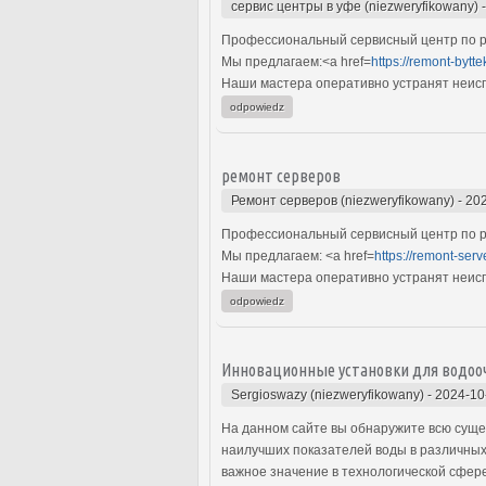
сервис центры в уфе (niezweryfikowany)
Профессиональный сервисный центр по ре
Мы предлагаем:<a href=
https://remont-bytte
Наши мастера оперативно устранят неиспр
odpowiedz
ремонт серверов
Ремонт серверов (niezweryfikowany)
-
202
Профессиональный сервисный центр по ре
Мы предлагаем: <a href=
https://remont-serv
Наши мастера оперативно устранят неиспр
odpowiedz
Инновационные установки для водооч
Sergioswazy (niezweryfikowany)
-
2024-10
На данном сайте вы обнаружите всю суще
наилучших показателей воды в различных
важное значение в технологической сфере