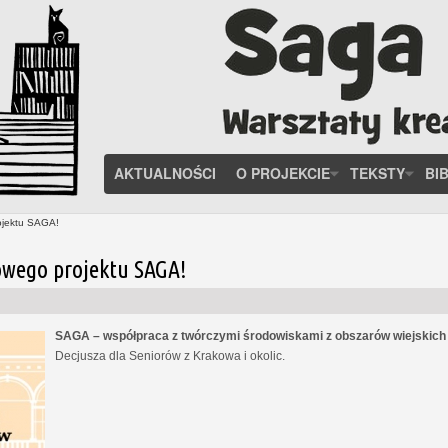
AKTUALNOŚCI
O PROJEKCIE
TEKSTY
BI
ojektu SAGA!
owego projektu SAGA!
SAGA – współpraca z twórczymi środowiskami z obszarów wiejskic
Decjusza dla Seniorów z Krakowa i okolic.