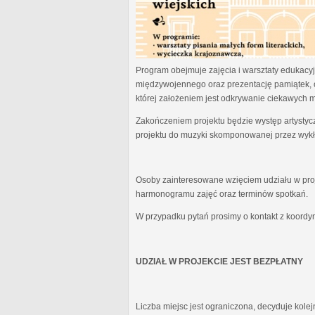
Program obejmuje zajęcia i warsztaty edukacyjn
międzywojennego oraz prezentację pamiątek, 
której założeniem jest odkrywanie ciekawych 
Zakończeniem projektu będzie występ artystyc
projektu do muzyki skomponowanej przez wykł
Osoby zainteresowane wzięciem udziału w proj
harmonogramu zajęć oraz terminów spotkań.
W przypadku pytań prosimy o kontakt z koordy
UDZIAŁ W PROJEKCIE JEST BEZPŁATNY
Liczba miejsc jest ograniczona, decyduje kole