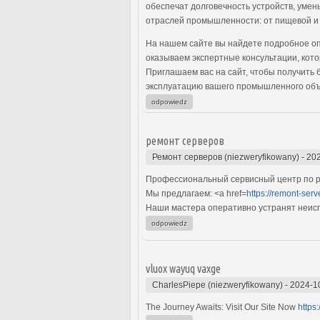
обеспечат долговечность устройств, умен
отраслей промышленности: от пищевой и
На нашем сайте вы найдете подробное оп
оказываем экспертные консультации, кот
Приглашаем вас на сайт, чтобы получить
эксплуатацию вашего промышленного объ
odpowiedz
ремонт серверов
Ремонт серверов (niezweryfikowany)
-
202
Профессиональный сервисный центр по ре
Мы предлагаем: <a href=
https://remont-serv
Наши мастера оперативно устранят неиспр
odpowiedz
vluox wayuq vaxge
CharlesPiepe (niezweryfikowany)
-
2024-1
The Journey Awaits: Visit Our Site Now
https