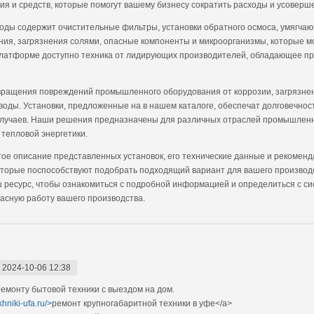
я и средств, которые помогут вашему бизнесу сократить расходы и усоверш
воды содержит очистительные фильтры, установки обратного осмоса, умягчаю
ния, загрязнения солями, опасные компоненты и микроорганизмы, которые мо
 платформе доступно техника от лидирующих производителей, обладающее пр
вращения повреждений промышленного оборудования от коррозии, загрязнен
оды. Установки, предложенные на в нашем каталоге, обеспечат долговечност
случаев. Наши решения предназначены для различных отраслей промышленно
тепловой энергетики.
ое описание представленных установок, его технические данные и рекоменд
оторые поспособствуют подобрать подходящий вариант для вашего производс
 ресурс, чтобы ознакомиться с подробной информацией и определиться с си
пасную работу вашего производства.
-
2024-10-06 12:38
монту бытовой техники с выездом на дом.
khniki-ufa.ru/>
ремонт крупногабаритной техники в уфе</a>