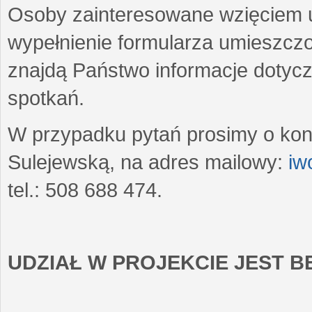
Osoby zainteresowane wzięciem u
wypełnienie formularza umieszczo
znajdą Państwo informacje dotyc
spotkań.
W przypadku pytań prosimy o kon
Sulejewską, na adres mailowy:
iw
tel.: 508 688 474.
UDZIAŁ W PROJEKCIE JEST 