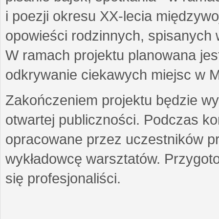
i poezji okresu XX-lecia międzyw
opowieści rodzinnych, spisanych
W ramach projektu planowana jest
odkrywanie ciekawych miejsc w M
Zakończeniem projektu będzie wys
otwartej publiczności. Podczas k
opracowane przez uczestników p
wykładowcę warsztatów. Przygot
się profesjonaliści.