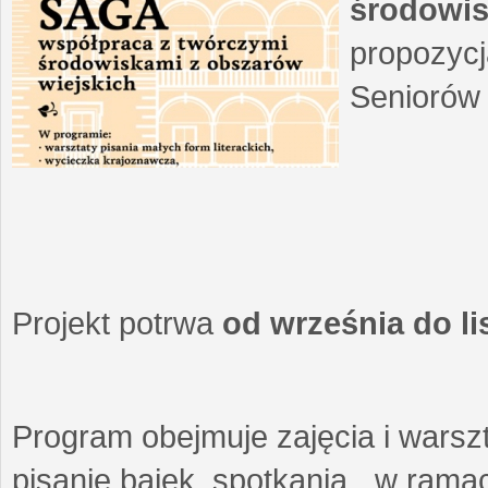
środowis
propozycj
Seniorów 
Projekt potrwa
od września do l
Program obejmuje zajęcia i warszt
pisanie bajek, spotkania w ramach