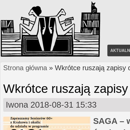
AKTUALN
Strona główna
» Wkrótce ruszają zapisy
Jesteś tutaj
Wkrótce ruszają zapis
Iwona
2018-08-31 15:33
SAGA – w