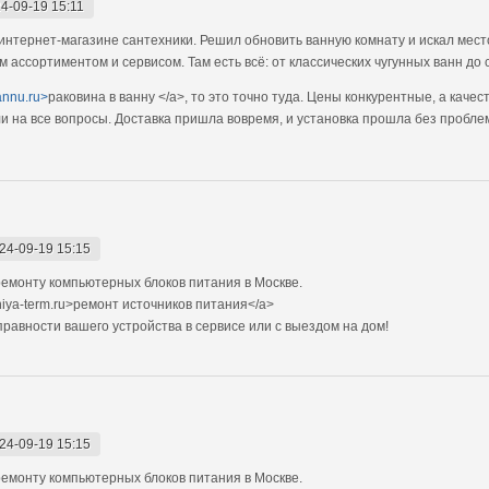
4-09-19 15:11
интернет-магазине сантехники. Решил обновить ванную комнату и искал мест
им ассортиментом и сервисом. Там есть всё: от классических чугунных ванн д
vannu.ru>
раковина в ванну </a>, то это точно туда. Цены конкурентные, а кач
и на все вопросы. Доставка пришла вовремя, и установка прошла без проблем
24-09-19 15:15
емонту компьютерных блоков питания в Москве.
niya-term.ru>ремонт источников питания</a>
авности вашего устройства в сервисе или с выездом на дом!
24-09-19 15:15
емонту компьютерных блоков питания в Москве.