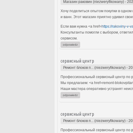
Магазин раковин (niezweryfikowany)
-
202
Хочу поделиться опытом покупки в одном 
и ванн. Этот магазин приятно удивил сво
Если вам нужна <a href=
https://rakoviny-v-
Консультанты помогли с выбором, ответил
сервисом.
odpowiedz
сервисный центр
Ремонт блоков п... (niezweryfikowany)
-
20
Профессиональный сервисный центр по р
Мы предлагаем: <a href=remont-blokovpita
Наши мастера оперативно устранят неиспр
odpowiedz
сервисный центр
Ремонт блоков п... (niezweryfikowany)
-
20
Профессиональный сервисный центр по р