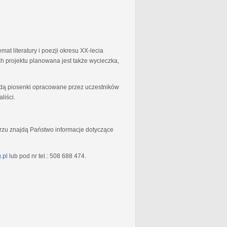
at literatury i poezji okresu XX-lecia
 projektu planowana jest także wycieczka,
będą piosenki opracowane przez uczestników
liści.
rzu znajdą Państwo informacje dotyczące
.pl
lub pod nr tel.: 508 688 474.