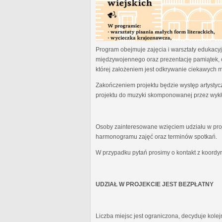
Program obejmuje zajęcia i warsztaty edukacyjn
międzywojennego oraz prezentację pamiątek, 
której założeniem jest odkrywanie ciekawych 
Zakończeniem projektu będzie występ artystyc
projektu do muzyki skomponowanej przez wykł
Osoby zainteresowane wzięciem udziału w proj
harmonogramu zajęć oraz terminów spotkań.
W przypadku pytań prosimy o kontakt z koordy
UDZIAŁ W PROJEKCIE JEST BEZPŁATNY
Liczba miejsc jest ograniczona, decyduje kole