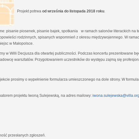
Projekt potrwa
od września do listopada 2018 roku
.
e: pisanie piosenek, pisanie bajek, spotkania w ramach salonów literackich na tem
opowieści rodzinnych, spisanych wspomnień z okresu międzywojennego. W ramach
miejsc w Małopolsce.
zny w Willi Decjusza dla otwartej publiczności. Podczas koncertu prezentowane 
adowcę warsztatów. Przygotowaniem uczestników do występu zajmą się profesjona
ekcie prosimy o wypełnienie formularza umieszczonego na dole strony. W formula
natorem projektu Iwoną Sulejewską, na adres mailowy:
iwona.sulejewska@villa.org
jność przesłanych zgłoszeń.