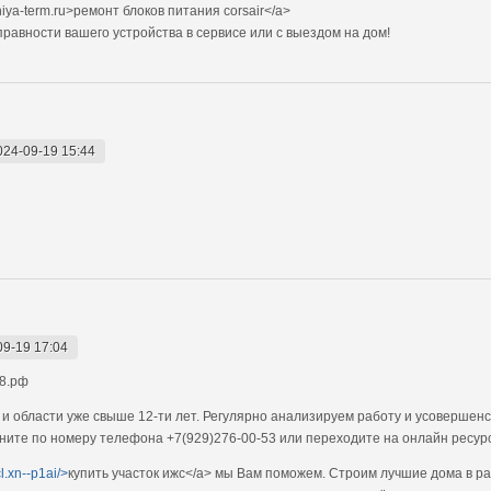
iya-term.ru>ремонт блоков питания corsair</a>
авности вашего устройства в сервисе или с выездом на дом!
024-09-19 15:44
09-19 17:04
18.рф
 и области уже свыше 12-ти лет. Регулярно анализируем работу и усовершен
ните по номеру телефона +7(929)276-00-53 или переходите на онлайн ресур
cl.xn--p1ai/>
купить участок ижс</a> мы Вам поможем. Строим лучшие дома в р