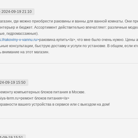
-
2024-09-19 21:10
газин, где можно приобрести раковины и ванны для ванной комнаты. Они пр
интерьер и бюджет. Ассортимент действительно впечатляет: различные моде
ные, гидромассажные).
s://rakoviny-v-vannu.ru>
раковина купить</a>, что мне было очень нужно. Цены 
ые консультации, быструю доставку и услуги по установке. В общем, если кт
 внимание на этот магазин.
24-09-19 15:50
емонту компьютерных блоков питания в Москве.
niya-term.ru>ремонт блоков питания</a>
авности вашего устройства в сервисе или с выездом на дом!
4-09-19 15:51