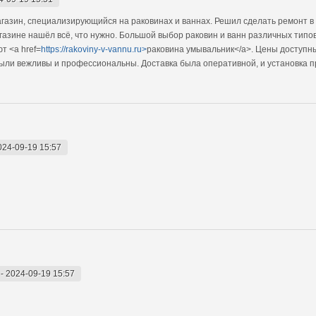
газин, специализирующийся на раковинах и ваннах. Решил сделать ремонт в 
газине нашёл всё, что нужно. Большой выбор раковин и ванн различных типов
т <a href=
https://rakoviny-v-vannu.ru>
раковина умывальник</a>. Цены доступны
были вежливы и профессиональны. Доставка была оперативной, и установка 
024-09-19 15:57
-
2024-09-19 15:57