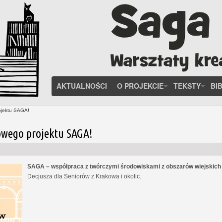
AKTUALNOŚCI
O PROJEKCIE
TEKSTY
BI
ojektu SAGA!
owego projektu SAGA!
SAGA – współpraca z twórczymi środowiskami z obszarów wiejskic
Decjusza dla Seniorów z Krakowa i okolic.