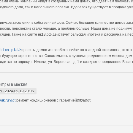
сами члены компании живут в созданных нами домах, что даёт нам получать 
 единого дома, так и небольшого поселка. Вдобавок существуют в продаже у
инусов заселения в собственный дом. Сейчас большое количество домов зас
ыросли, перспектив стало меньше, а проблем больше. Наши дома не поднимут
яцев. Также на сайте нк18.рф действует сельская ипотека и рассрочка на пер
1lcl.xn--p1ai/>
проекты домов из газобетона</a> по выгодной стоимости, то это
 будущее строительство. Ознакомьтесь с лучшим предложением месяца-дом 
ится по адресу: г. Ижевск, ул. Береговая, д. 1 и ожидает определенно Вас в
нтры в москве
y)
-
2024-09-19 20:05
wik.ru"&gt;
ремонт кондиционеров с гарантией&lt;/a&gt;