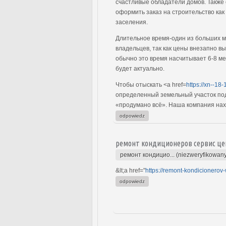
счастливые обладатели домов. Также 
оформить заказ на строительство как
заселения.
Длительное время-один из больших м
владельцев, так как цены внезапно в
обычно это время насчитывает 6-8 мес
будет актуально.
Чтобы отыскать <a href=
https://xn--18-
определенный земельный участок под
«продумано всё». Наша компания наход
odpowiedz
ремонт кондиционеров сервис це
ремонт кондицио... (niezweryfikowan
&lt;a href="
https://remont-kondicionerov-
odpowiedz