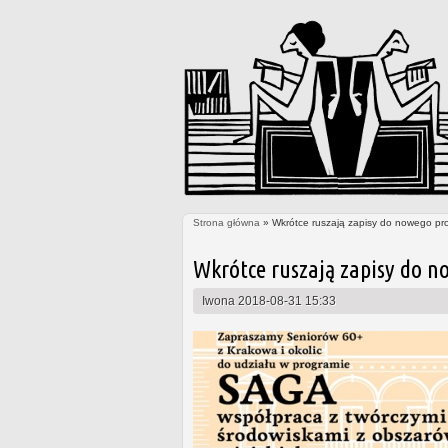
Strona główna
» Wkrótce ruszają zapisy do nowego pr
Jesteś tutaj
Wkrótce ruszają zapisy do n
Iwona
2018-08-31 15:33