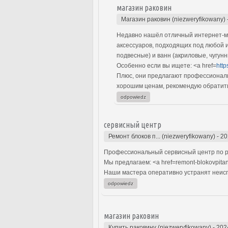
магазин раковин
Магазин раковин (niezweryfikowany)
Недавно нашёл отличный интернет-ма
аксессуаров, подходящих под любой 
подвесные) и ванн (акриловые, чугун
Особенно если вы ищете: <a href=
http
Плюс, они предлагают профессиональн
хорошим ценам, рекомендую обратить
odpowiedz
сервисный центр
Ремонт блоков п... (niezweryfikowany)
-
20
Профессиональный сервисный центр по р
Мы предлагаем: <a href=remont-blokovpita
Наши мастера оперативно устранят неиспр
odpowiedz
магазин раковин
Купить раковину (niezweryfikowany)
-
202