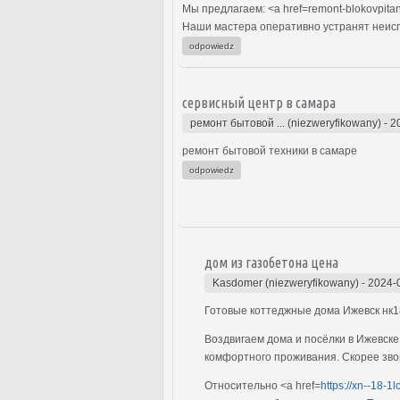
Мы предлагаем: <a href=remont-blokovpitan
Наши мастера оперативно устранят неиспр
odpowiedz
сервисный центр в самара
ремонт бытовой ... (niezweryfikowany)
-
2
ремонт бытовой техники в самаре
odpowiedz
дом из газобетона цена
Kasdomer (niezweryfikowany)
-
2024-
Готовые коттеджные дома Ижевск нк
Воздвигаем дома и посёлки в Ижевске
комфортного проживания. Скорее зво
Относительно <a href=
https://xn--18-1l