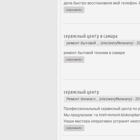
дела быстро восстановили мой телефон. Р
odpowiedz
сервисный центр в самара
ремонт бытовой ... (niezweryfikowany)
-
2
ремонт бытовой техники в самаре
odpowiedz
сервисный центр
Ремонт блоков п... (niezweryfikowany)
-
20
Профессиональный сервисный центр по р
Мы предлагаем: <a href=remont-blokovpita
Наши мастера оперативно устранят неиспр
odpowiedz