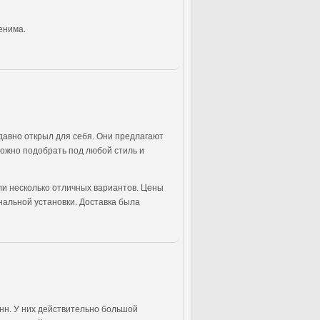
енима.
едавно открыл для себя. Они предлагают
можно подобрать под любой стиль и
или несколько отличных вариантов. Цены
нальной установки. Доставка была
анн. У них действительно большой