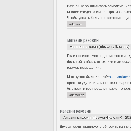
Важно! Не занимайтесь самолечением
Многие средства имеют противопоказ
Чтобы узнать больше о кожном недуге,
odpowiedz
магазин раковин
Магазин раковин (niezweryfikowany)
Если кто ищет место, где можно выго
большой выбор сантехники и аксессуа
размер помещения.
Мне нужно было <a href=
https://rakovi
приятно удивили, а качество товаров
быстрой, и всё прошло гладко. Тепер
odpowiedz
магазин раковин
Магазин раковин (niezweryfikowany)
-
202
Друзья, если планируете обновить ванную