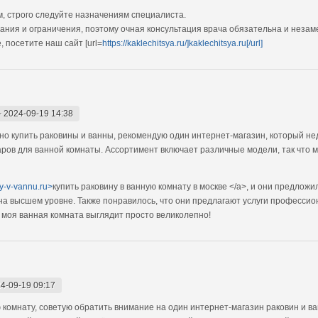
, строго следуйте назначениям специалиста.
ания и ограничения, поэтому очная консультация врача обязательна и незам
 посетите наш сайт [url=
https://kaklechitsya.ru/]kaklechitsya.ru[/url]
-
2024-09-19 14:38
дно купить раковины и ванны, рекомендую один интернет-магазин, который н
ров для ванной комнаты. Ассортимент включает различные модели, так что 
ny-v-vannu.ru>
купить раковину в ванную комнату в москве </a>, и они предлож
 на высшем уровне. Также понравилось, что они предлагают услуги профессио
ь моя ванная комната выглядит просто великолепно!
4-09-19 09:17
 комнату, советую обратить внимание на один интернет-магазин раковин и в