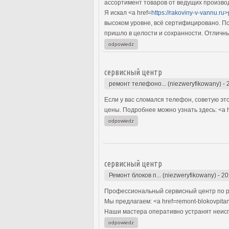
ассортимент товаров от ведущих произво
Я искал <a href=
https://rakoviny-v-vannu.ru>
высоком уровне, всё сертифицировано. По
пришло в целости и сохранности. Отличн
odpowiedz
сервисный центр
ремонт телефоно... (niezweryfikowany)
-
Если у вас сломался телефон, советую эт
цены. Подробнее можно узнать здесь: <a h
odpowiedz
сервисный центр
Ремонт блоков п... (niezweryfikowany)
-
20
Профессиональный сервисный центр по р
Мы предлагаем: <a href=remont-blokovpitan
Наши мастера оперативно устранят неиспр
odpowiedz