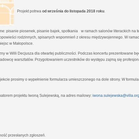
Projekt potrwa
od września do listopada 2018 roku
.
e: pisanie piosenek, pisanie bajek, spotkania w ramach salonów literackich na tem
opowieści rodzinnych, spisanych wspomnień z okresu międzywojennego. W ramach
miejsc w Małopolsce.
zny w Willi Decjusza dla otwartej publiczności. Podczas koncertu prezentowane 
adowcę warsztatów. Przygotowaniem uczestników do występu zajmą się profesjona
ekcie prosimy o wypełnienie formularza umieszczonego na dole strony. W formula
natorem projektu Iwoną Sulejewską, na adres mailowy:
iwona.sulejewska@villa.org
jność przesłanych zgłoszeń.