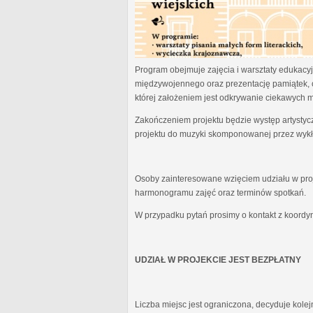
Program obejmuje zajęcia i warsztaty edukacyjn
międzywojennego oraz prezentację pamiątek, 
której założeniem jest odkrywanie ciekawych 
Zakończeniem projektu będzie występ artystyc
projektu do muzyki skomponowanej przez wykł
Osoby zainteresowane wzięciem udziału w proj
harmonogramu zajęć oraz terminów spotkań.
W przypadku pytań prosimy o kontakt z koordy
UDZIAŁ W PROJEKCIE JEST BEZPŁATNY
Liczba miejsc jest ograniczona, decyduje kole