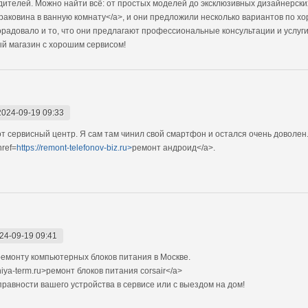
дителей. Можно найти всё: от простых моделей до эксклюзивных дизайнерск
раковина в ванную комнату</a>, и они предложили несколько вариантов по х
радовало и то, что они предлагают профессиональные консультации и услуги 
ый магазин с хорошим сервисом!
2024-09-19 09:33
от сервисный центр. Я сам там чинил свой смартфон и остался очень доволе
ref=
https://remont-telefonov-biz.ru>
ремонт андроид</a>.
24-09-19 09:41
емонту компьютерных блоков питания в Москве.
iya-term.ru>ремонт блоков питания corsair</a>
авности вашего устройства в сервисе или с выездом на дом!