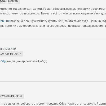
4-09-19 08:39
интернет-магазине сантехники. Решил обновить ванную комнату и искал мест
им ассортиментом и сервисом. Там есть всё: от классических чугунных ванн д
vannu.ru>
раковина в ванную комнату купить </a>, то это точно туда. Цены конк
ы помогли с выбором, ответили на все вопросы. Доставка пришла вовремя, 
ы в москве
024-09-19 09:02
u"&gt;
кондиционер ремонт&lt;/a&gt;
2024-09-19 09:06
, но решил попробовать отремонтировать. Обратился в этот сервисный цент