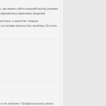
о, где можно найти широкий выбор раковин
о современных акриловых моделей.
урентные, а качество товаров
и установка прошла без проблем. Остался
р и не пожалел. Профессионалы своего