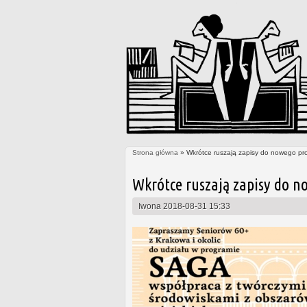
Strona główna
» Wkrótce ruszają zapisy do nowego pr
Jesteś tutaj
Wkrótce ruszają zapisy do n
Iwona
2018-08-31 15:33