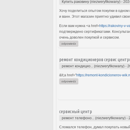
Купить раковину (niezweryfikowany)
-
202
Хочу поделиться опытом покупки в одном 
и ванн. Этот магазин приятно удивил сво
Если вам нужна <a href=
https://rakoviny-v-
подтверждено сертификатами. Консультант
очень доволен покупкой и сервисом.
odpowiedz
ремонт кондиционеров сервис центр
ремонт кондицио... (niezweryfikowany)
-
2
&lt;a href="
https://remont-kondicionerov-wik.r
odpowiedz
сервисный центр
ремонт телефоно... (niezweryfikowany)
-
Сломался телефон, думал покупать новый