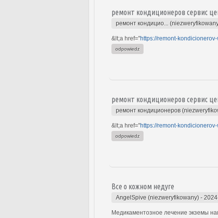
ремонт кондиционеров сервис це
ремонт кондицио... (niezweryfikowan
&lt;a href="
https://remont-kondicionerov-
odpowiedz
ремонт кондиционеров сервис це
ремонт кондиционеров (niezweryfik
&lt;a href="
https://remont-kondicionerov-
odpowiedz
Все о кожном недуге
AngelSpive (niezweryfikowany)
-
2024
Медикаментозное лечение экземы нап