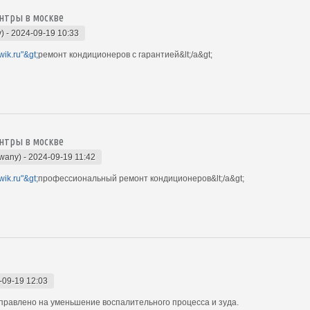
нтры в москве
y)
-
2024-09-19 10:33
wik.ru"&gt;
ремонт кондиционеров с гарантией&lt;/a&gt;
нтры в москве
owany)
-
2024-09-19 11:42
wik.ru"&gt;
профессиональный ремонт кондиционеров&lt;/a&gt;
-09-19 12:03
равлено на уменьшение воспалительного процесса и зуда.