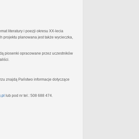
at literatury i poezji okresu XX-lecia
 projektu planowana jest także wycieczka,
będą piosenki opracowane przez uczestników
liści.
rzu znajdą Państwo informacje dotyczące
.pl
lub pod nr tel.: 508 688 474.