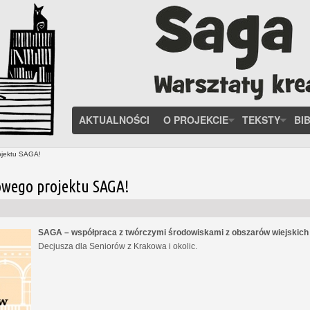
AKTUALNOŚCI
O PROJEKCIE
TEKSTY
BI
ojektu SAGA!
owego projektu SAGA!
SAGA – współpraca z twórczymi środowiskami z obszarów wiejskic
Decjusza dla Seniorów z Krakowa i okolic.