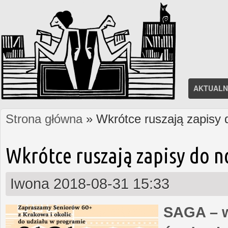
AKTUALN
Strona główna
» Wkrótce ruszają zapisy
Jesteś tutaj
Wkrótce ruszają zapisy do 
Iwona
2018-08-31 15:33
SAGA – w