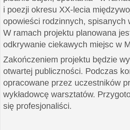
i poezji okresu XX-lecia międzyw
opowieści rodzinnych, spisanych
W ramach projektu planowana jest
odkrywanie ciekawych miejsc w M
Zakończeniem projektu będzie wys
otwartej publiczności. Podczas k
opracowane przez uczestników p
wykładowcę warsztatów. Przygot
się profesjonaliści.