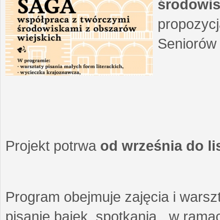
środowis
propozycj
Seniorów 
Projekt potrwa
od września do l
Program obejmuje zajęcia i warszt
pisanie bajek, spotkania w ramach