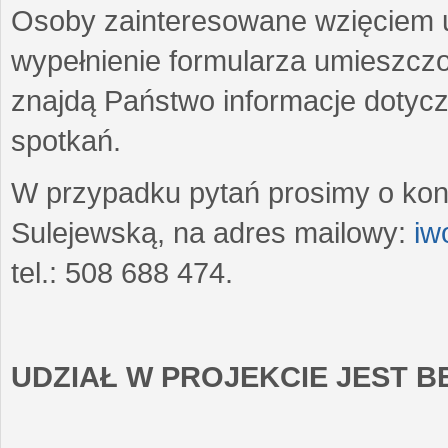
Osoby zainteresowane wzięciem u
wypełnienie formularza umieszczo
znajdą Państwo informacje dotyc
spotkań.
W przypadku pytań prosimy o kon
Sulejewską, na adres mailowy:
iw
tel.: 508 688 474.
UDZIAŁ W PROJEKCIE JEST 