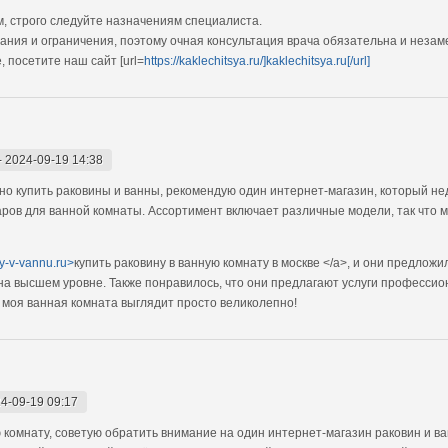
, строго следуйте назначениям специалиста.
ания и ограничения, поэтому очная консультация врача обязательна и незам
 посетите наш сайт [url=
https://kaklechitsya.ru/]kaklechitsya.ru[/url]
-
2024-09-19 14:38
дно купить раковины и ванны, рекомендую один интернет-магазин, который н
ров для ванной комнаты. Ассортимент включает различные модели, так что 
ny-v-vannu.ru>
купить раковину в ванную комнату в москве </a>, и они предлож
 на высшем уровне. Также понравилось, что они предлагают услуги профессио
ь моя ванная комната выглядит просто великолепно!
4-09-19 09:17
 комнату, советую обратить внимание на один интернет-магазин раковин и в