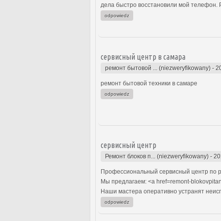
дела быстро восстановили мой телефон. Р
odpowiedz
сервисный центр в самара
ремонт бытовой ... (niezweryfikowany)
-
2
ремонт бытовой техники в самаре
odpowiedz
сервисный центр
Ремонт блоков п... (niezweryfikowany)
-
20
Профессиональный сервисный центр по р
Мы предлагаем: <a href=remont-blokovpita
Наши мастера оперативно устранят неиспр
odpowiedz