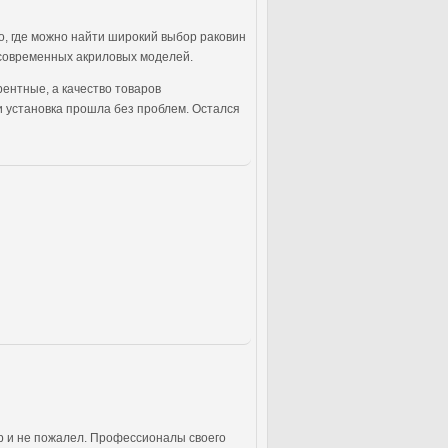
о, где можно найти широкий выбор раковин
о современных акриловых моделей.
урентные, а качество товаров
и установка прошла без проблем. Остался
р и не пожалел. Профессионалы своего