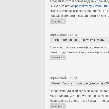
ассортимент товаров от ведущих произво
Я искал <a href=
https://rakoviny-v-vannu.ru>
высоком уровне, всё сертифицировано. По
пришло в целости и сохранности. Отличн
odpowiedz
сервисный центр
ремонт телефоно... (niezweryfikowany)
-
Если у вас сломался телефон, советую эт
цены. Подробнее можно узнать здесь: <a h
odpowiedz
сервисный центр
Ремонт блоков п... (niezweryfikowany)
-
20
Профессиональный сервисный центр по р
Мы предлагаем: <a href=remont-blokovpitan
Наши мастера оперативно устранят неиспр
odpowiedz