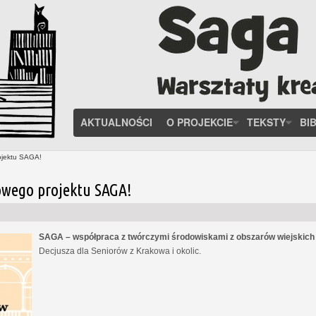
AKTUALNOŚCI
O PROJEKCIE
TEKSTY
BI
ojektu SAGA!
owego projektu SAGA!
SAGA – współpraca z twórczymi środowiskami z obszarów wiejskic
Decjusza dla Seniorów z Krakowa i okolic.