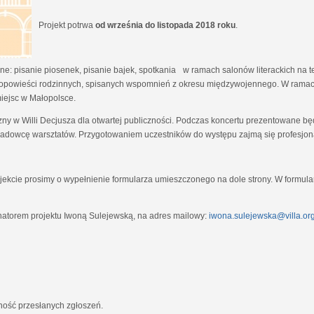
Projekt potrwa
od września do listopada 2018 roku
.
e: pisanie piosenek, pisanie bajek, spotkania w ramach salonów literackich na tem
opowieści rodzinnych, spisanych wspomnień z okresu międzywojennego. W ramach
miejsc w Małopolsce.
zny w Willi Decjusza dla otwartej publiczności. Podczas koncertu prezentowane 
adowcę warsztatów. Przygotowaniem uczestników do występu zajmą się profesjona
ekcie prosimy o wypełnienie formularza umieszczonego na dole strony. W formula
natorem projektu Iwoną Sulejewską, na adres mailowy:
iwona.sulejewska@villa.org
jność przesłanych zgłoszeń.