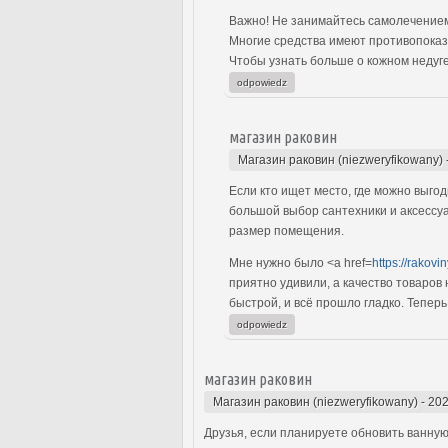
Важно! Не занимайтесь самолечением
Многие средства имеют противопоказ
Чтобы узнать больше о кожном недуге,
odpowiedz
магазин раковин
Магазин раковин (niezweryfikowany)
Если кто ищет место, где можно выго
большой выбор сантехники и аксессуа
размер помещения.
Мне нужно было <a href=
https://rakovi
приятно удивили, а качество товаров
быстрой, и всё прошло гладко. Тепер
odpowiedz
магазин раковин
Магазин раковин (niezweryfikowany)
-
202
Друзья, если планируете обновить ванную