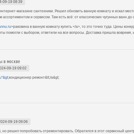
4-09-19 08:39
интернет-магазине сантехники. Решил обновить ванную комнату и искал мест
им ассортиментом и сервисом. Там есть всё: от классических чугунных ванн д
vannu.ru>
раковина в ванную комнату купить </a>, то это точно туда. Цены конк
ы помогли с выбором, ответили на все вопросы. Доставка пришла вовремя, 
ы в москве
024-09-19 09:02
u"&gt;
кондиционер ремонт&lt;/a&gt;
2024-09-19 09:06
, но решил попробовать отремонтировать. Обратился в этот сервисный цент