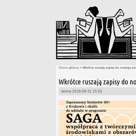
Strona główna
» Wkrótce ruszają zapisy do nowego pr
Jesteś tutaj
Wkrótce ruszają zapisy do n
Iwona
2018-08-31 15:33