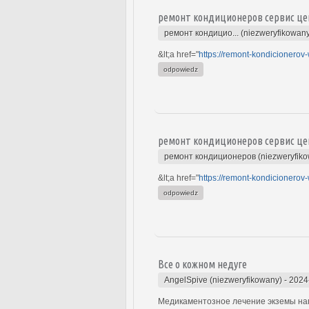
ремонт кондиционеров сервис це
ремонт кондицио... (niezweryfikowan
&lt;a href="
https://remont-kondicionerov-
odpowiedz
ремонт кондиционеров сервис це
ремонт кондиционеров (niezweryfik
&lt;a href="
https://remont-kondicionerov-
odpowiedz
Все о кожном недуге
AngelSpive (niezweryfikowany)
-
2024
Медикаментозное лечение экземы нап