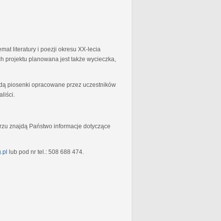
at literatury i poezji okresu XX-lecia
 projektu planowana jest także wycieczka,
będą piosenki opracowane przez uczestników
liści.
rzu znajdą Państwo informacje dotyczące
.pl
lub pod nr tel.: 508 688 474.