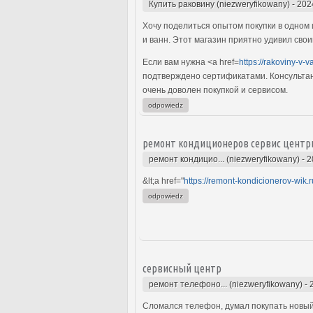
Купить раковину (niezweryfikowany)
-
202
Хочу поделиться опытом покупки в одном 
и ванн. Этот магазин приятно удивил сво
Если вам нужна <a href=
https://rakoviny-v-
подтверждено сертификатами. Консультант
очень доволен покупкой и сервисом.
odpowiedz
ремонт кондиционеров сервис центр
ремонт кондицио... (niezweryfikowany)
-
2
&lt;a href="
https://remont-kondicionerov-wik.r
odpowiedz
сервисный центр
ремонт телефоно... (niezweryfikowany)
-
Сломался телефон, думал покупать новый