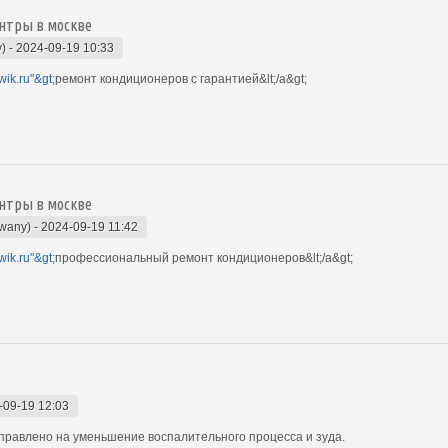
нтры в москве
y)
-
2024-09-19 10:33
wik.ru"&gt;
ремонт кондиционеров с гарантией&lt;/a&gt;
нтры в москве
owany)
-
2024-09-19 11:42
wik.ru"&gt;
профессиональный ремонт кондиционеров&lt;/a&gt;
-09-19 12:03
равлено на уменьшение воспалительного процесса и зуда.