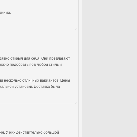
енима.
едавно открыл для себя. Они предлагают
можно подобрать под любой стиль и
или несколько отличных вариантов. Цены
нальной установки. Доставка была
анн. У них действительно большой