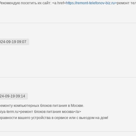
екомендую посетить их сайт: <a href=
https://remont-telefonov-biz.ru>
ремонт те
024-09-19 09:07
24-09-19 09:14
емонту компьютерных блоков питания в Москве.
niya-term.ru>ремонт блоков питания москва</a>
авности вашего устройства в сервисе или с выездом на дом!