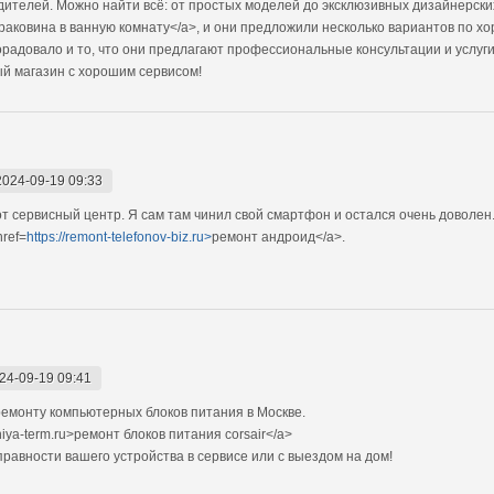
дителей. Можно найти всё: от простых моделей до эксклюзивных дизайнерск
раковина в ванную комнату</a>, и они предложили несколько вариантов по х
радовало и то, что они предлагают профессиональные консультации и услуги 
ый магазин с хорошим сервисом!
2024-09-19 09:33
от сервисный центр. Я сам там чинил свой смартфон и остался очень доволе
ref=
https://remont-telefonov-biz.ru>
ремонт андроид</a>.
24-09-19 09:41
емонту компьютерных блоков питания в Москве.
iya-term.ru>ремонт блоков питания corsair</a>
авности вашего устройства в сервисе или с выездом на дом!