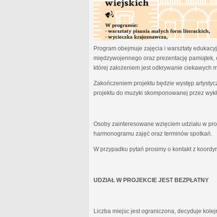
Program obejmuje zajęcia i warsztaty edukacyjn
międzywojennego oraz prezentację pamiątek, 
której założeniem jest odkrywanie ciekawych 
Zakończeniem projektu będzie występ artystyc
projektu do muzyki skomponowanej przez wykł
Osoby zainteresowane wzięciem udziału w proj
harmonogramu zajęć oraz terminów spotkań.
W przypadku pytań prosimy o kontakt z koordy
UDZIAŁ W PROJEKCIE JEST BEZPŁATNY
Liczba miejsc jest ograniczona, decyduje kole