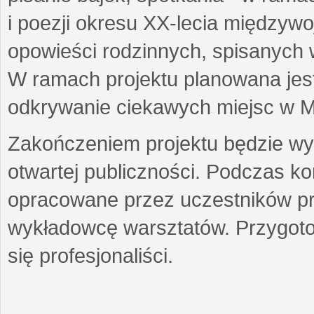
i poezji okresu XX-lecia międzyw
opowieści rodzinnych, spisanych
W ramach projektu planowana jest
odkrywanie ciekawych miejsc w M
Zakończeniem projektu będzie wys
otwartej publiczności. Podczas k
opracowane przez uczestników p
wykładowcę warsztatów. Przygot
się profesjonaliści.