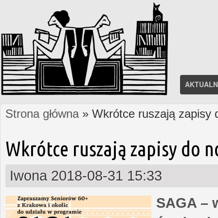
AKTUALN
Strona główna
» Wkrótce ruszają zapisy
Jesteś tutaj
Wkrótce ruszają zapisy do 
Iwona
2018-08-31 15:33
SAGA – w