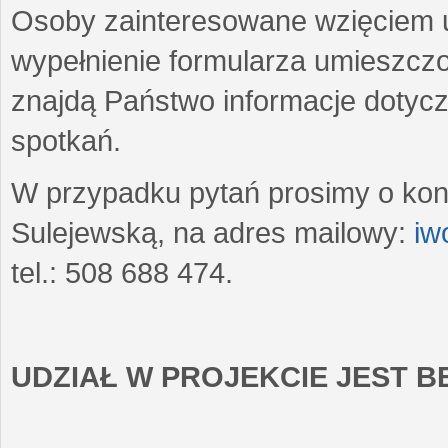
Osoby zainteresowane wzięciem u
wypełnienie formularza umieszczo
znajdą Państwo informacje dotyc
spotkań.
W przypadku pytań prosimy o kon
Sulejewską, na adres mailowy:
iw
tel.: 508 688 474.
UDZIAŁ W PROJEKCIE JEST 