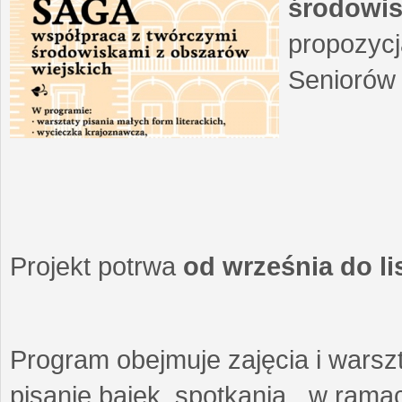
środowis
propozycj
Seniorów 
Projekt potrwa
od września do l
Program obejmuje zajęcia i warszt
pisanie bajek, spotkania w ramach