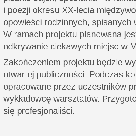
i poezji okresu XX-lecia międzyw
opowieści rodzinnych, spisanych
W ramach projektu planowana jest
odkrywanie ciekawych miejsc w M
Zakończeniem projektu będzie wys
otwartej publiczności. Podczas k
opracowane przez uczestników p
wykładowcę warsztatów. Przygot
się profesjonaliści.