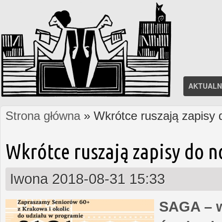
AKTUALN
Strona główna
» Wkrótce ruszają zapisy
Jesteś tutaj
Wkrótce ruszają zapisy do 
Iwona
2018-08-31 15:33
SAGA – w