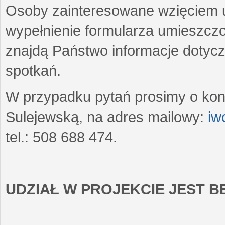
Osoby zainteresowane wzięciem u
wypełnienie formularza umieszczo
znajdą Państwo informacje dotyc
spotkań.
W przypadku pytań prosimy o kon
Sulejewską, na adres mailowy:
iw
tel.: 508 688 474.
UDZIAŁ W PROJEKCIE JEST 