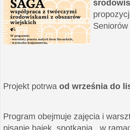
środowis
propozycj
Seniorów 
Projekt potrwa
od września do l
Program obejmuje zajęcia i warszt
pisanie bajek, spotkania w ramach