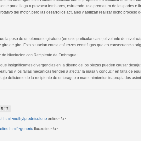
ente parte llega a provocar temblores, estruendo, uso prematuro de los partes e ll
 rotativo del motor, pero las desarrollos actuales viabilizan realizar dicho proceso d
ue la peso de un elemento giratorio (en este particular caso, el volante de nivelac
e giro de giro. Esta situacion causa esfuerzos centrifugos que en consecuencia ori
or de Nivelacion con Recipiente de Embrague:
ue insignificantes divergencias en la diseno de los piezas pueden causar desaju
raturas y los fallas mecanicas tienden a afectar la masa y conducir en falta de equil
laje deficiente de la recipiente de embrague o mantenimientos inapropiados asimi
15:17
ol.html>methylprednisolone
online</a>
etine.html">generic
fluoxetine</a>