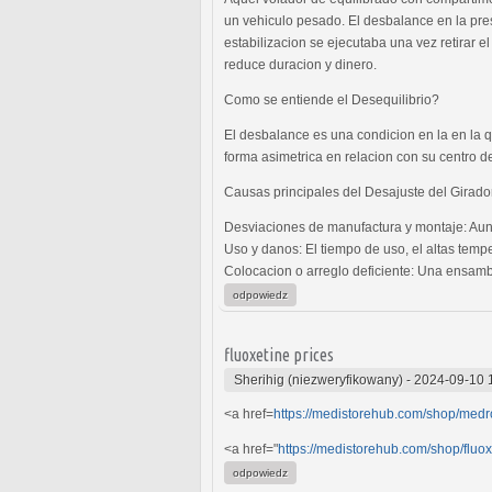
un vehiculo pesado. El desbalance en la pres
estabilizacion se ejecutaba una vez retirar el
reduce duracion y dinero.
Como se entiende el Desequilibrio?
El desbalance es una condicion en la en la q
forma asimetrica en relacion con su centro d
Causas principales del Desajuste del Girad
Desviaciones de manufactura y montaje: Aunq
Uso y danos: El tiempo de uso, el altas tempe
Colocacion o arreglo deficiente: Una ensamb
odpowiedz
fluoxetine prices
Sherihig (niezweryfikowany)
-
2024-09-10 
<a href=
https://medistorehub.com/shop/medr
<a href="
https://medistorehub.com/shop/fluox
odpowiedz