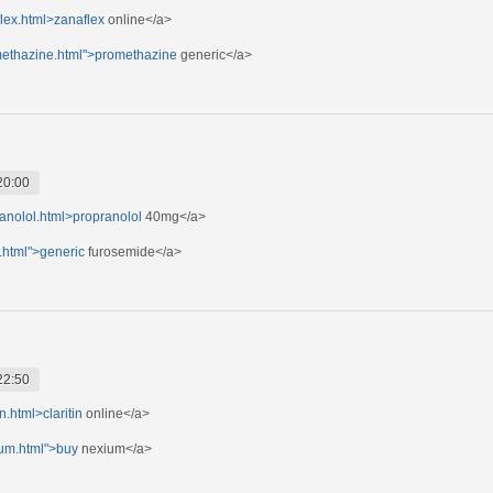
lex.html>zanaflex
online</a>
methazine.html">promethazine
generic</a>
20:00
anolol.html>propranolol
40mg</a>
.html">generic
furosemide</a>
22:50
n.html>claritin
online</a>
ium.html">buy
nexium</a>