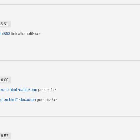
15:51
lot853
link alternatif</a>
16:00
exone.html>naltrexone
prices</a>
adron.html">decadron
generic</a>
18:57