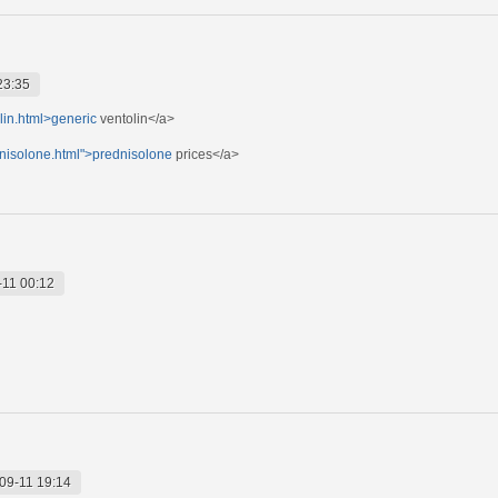
23:35
lin.html>generic
ventolin</a>
dnisolone.html">prednisolone
prices</a>
-11 00:12
09-11 19:14