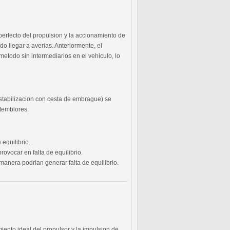
erfecto del propulsion y la accionamiento de
do llegar a averias. Anteriormente, el
metodo sin intermediarios en el vehiculo, lo
estabilizacion con cesta de embrague) se
 temblores.
equilibrio.
ovocar en falta de equilibrio.
anera podrian generar falta de equilibrio.
ento ideal del propulsor y la impulsion de