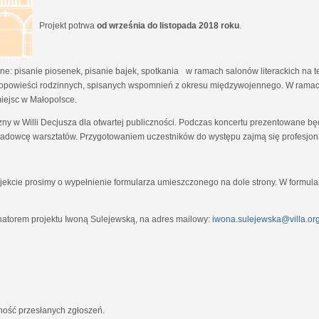
Projekt potrwa
od września do listopada 2018 roku
.
e: pisanie piosenek, pisanie bajek, spotkania w ramach salonów literackich na tem
opowieści rodzinnych, spisanych wspomnień z okresu międzywojennego. W ramach
miejsc w Małopolsce.
zny w Willi Decjusza dla otwartej publiczności. Podczas koncertu prezentowane 
adowcę warsztatów. Przygotowaniem uczestników do występu zajmą się profesjona
ekcie prosimy o wypełnienie formularza umieszczonego na dole strony. W formula
natorem projektu Iwoną Sulejewską, na adres mailowy:
iwona.sulejewska@villa.org
jność przesłanych zgłoszeń.