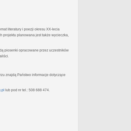
at literatury i poezji okresu XX-lecia
 projektu planowana jest także wycieczka,
będą piosenki opracowane przez uczestników
liści.
rzu znajdą Państwo informacje dotyczące
.pl
lub pod nr tel.: 508 688 474.