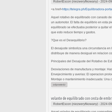
RobertEscon (niezweryfikowany)
-
2024-09
<a href=
https://telegra.ph/Equilibradora-port
Aquel rotativo de equilibrado con canasto d
un automotor. El falta de equilibrio en esta 
equilibrado se efectuaba posterior a quitar e
que esto reduce tiempo y gastos.
?Que es el Desequilibrio?
El desajuste simboliza una circunstancia en 
distribuye de manera desigual en relacion co
Principales del Desajuste del Rotativo de E
Desviaciones de manufactura y montaje: Hasta 
Envejecimiento y averias: El operacion prolo
Montaje o mantenimiento inadecuada: Una col
odpowiedz
volante de equilibrado con cesta de emb
RobertEscon (niezweryfikowany)
-
2024-09
Aquel volador de equilibrado con compartimen