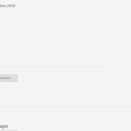
eśnia 2018
oszenia
rague