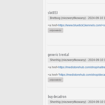
slot853
Brettsog (niezweryfikowany)
-
2024-09-10 
<a href=
https://www.bluetick1kennels.com/>s
odpowiedz
generic trental
Sherihig (niezweryfikowany)
-
2024-09-10 
<a href=
https://medistorehub.com/shop/naltr
<a href="
https://medistorehub.com/shop/dec
odpowiedz
buy decadron
Sherihig (niezweryfikowany)
-
2024-09-10 