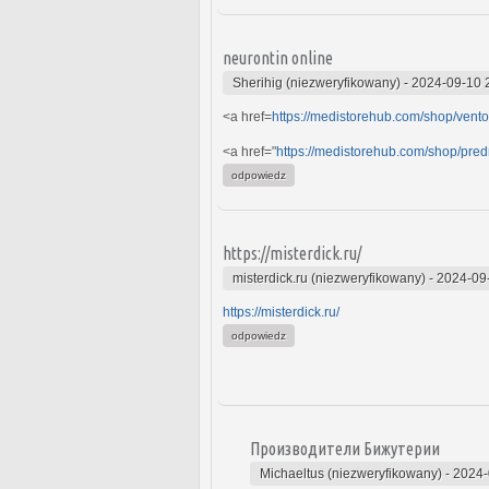
neurontin online
Sherihig (niezweryfikowany)
-
2024-09-10 
<a href=
https://medistorehub.com/shop/vento
<a href="
https://medistorehub.com/shop/pre
odpowiedz
https://misterdick.ru/
misterdick.ru (niezweryfikowany)
-
2024-09
https://misterdick.ru/
odpowiedz
Производители Бижутерии
Michaeltus (niezweryfikowany)
-
2024-