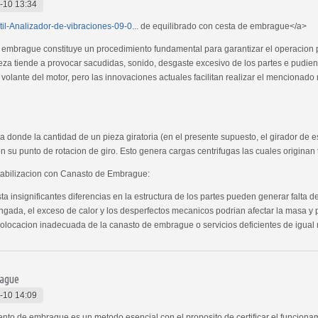
-10 13:34
atil-Analizador-de-vibraciones-09-0...
de equilibrado con cesta de embrague</a>
e embrague constituye un procedimiento fundamental para garantizar el operacion p
pieza tiende a provocar sacudidas, sonido, desgaste excesivo de los partes e pudien
l volante del motor, pero las innovaciones actuales facilitan realizar el mencionado 
la donde la cantidad de un pieza giratoria (en el presente supuesto, el girador de 
n su punto de rotacion de giro. Esto genera cargas centrifugas las cuales originan
stabilizacion con Canasto de Embrague:
insignificantes diferencias en la estructura de los partes pueden generar falta de 
ngada, el exceso de calor y los desperfectos mecanicos podrian afectar la masa y pr
ocacion inadecuada de la canasto de embrague o servicios deficientes de igual m
rague
-10 14:09
to de embrague es un metodo esencial con el proposito de certificar el funcionami