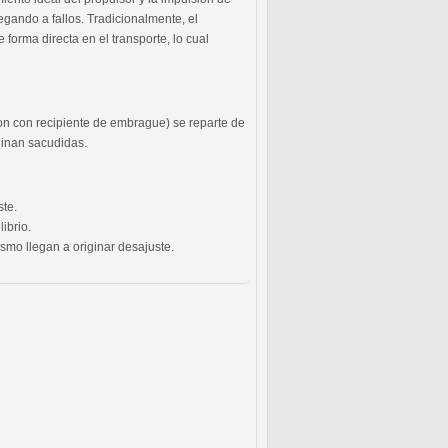
egando a fallos. Tradicionalmente, el
e forma directa en el transporte, lo cual
ion con recipiente de embrague) se reparte de
ginan sacudidas.
ste.
ibrio.
smo llegan a originar desajuste.