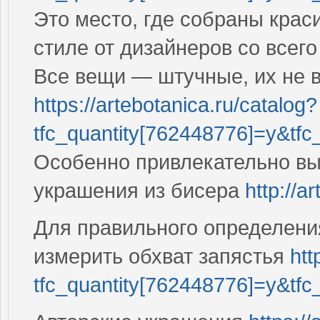
Это место, где собраны кра
стиле от дизайнеров со всег
Все вещи — штучные, их не 
https://artebotanica.ru/catalog?
tfc_quantity[762448776]=y&tfc
Особенно привлекательно вы
украшения из бисера
http://a
Для правильного определени
измерить обхват запястья
htt
tfc_quantity[762448776]=y&tfc_