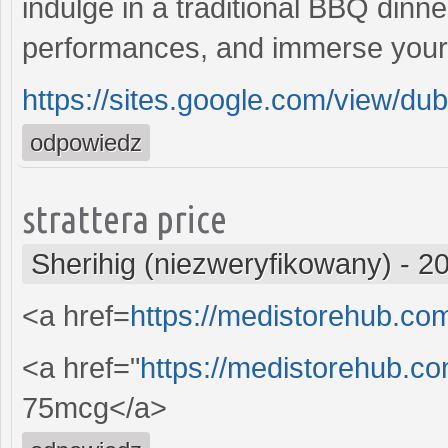
indulge in a traditional BBQ dinne
performances, and immerse yoursel
https://sites.google.com/view/dub
odpowiedz
strattera price
Sherihig (niezweryfikowany)
-
20
<a href=
https://medistorehub.co
<a href="
https://medistorehub.co
75mcg</a>