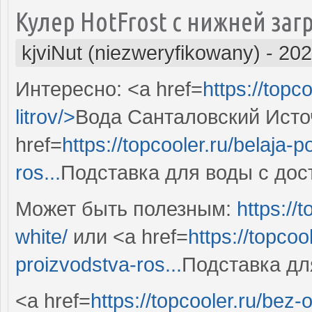
Кулер HotFrost с нижней заг
kjviNut (niezweryfikowany)
-
202
Интересно: <a href=
https://topc
litrov/>
Вода Санталовский Исто
href=
https://topcooler.ru/belaja-p
ros...
Подставка для воды с дос
Может быть полезным:
https://
white/
или <a href=
https://topcoo
proizvodstva-ros...
Подставка дл
<a href=
https://topcooler.ru/bez