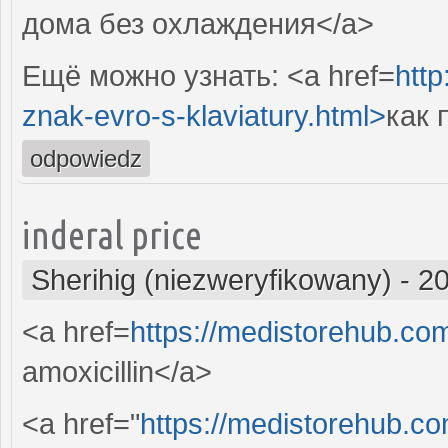
дома без охлаждения</a>
Ещё можно узнать: <a href=
http
znak-evro-s-klaviatury.html>
как 
odpowiedz
inderal price
Sherihig (niezweryfikowany)
-
20
<a href=
https://medistorehub.co
amoxicillin</a>
<a href="
https://medistorehub.c