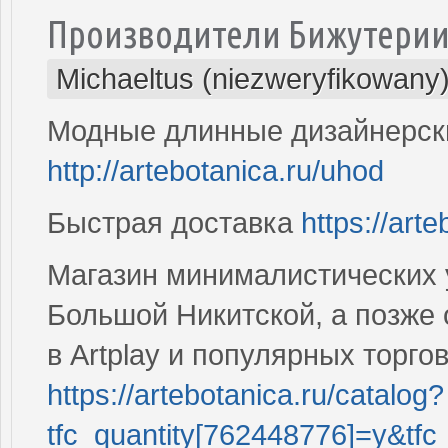
Производители Бижутери
Michaeltus (niezweryfikowany
Модные длинные дизайнерски
http://artebotanica.ru/uhod
Быстрая доставка
https://arte
Магазин минималистических 
Большой Никитской, а позже
в Artplay и популярных торг
https://artebotanica.ru/catalog?
tfc_quantity[762448776]=y&tfc_