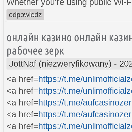
Whether you're using public Wi-F
odpowiedz
онлайн казино онлайн кази
рабочее зерк
JottNaf (niezweryfikowany)
-
202
<a href=
https://t.me/unlimofficial
<a href=
https://t.me/unlimofficia
<a href=
https://t.me/aufcasinoze
<a href=
https://t.me/aufcasinoze
<a href=
https://t.me/unlimofficial