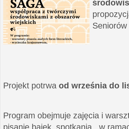
środowis
propozycj
Seniorów 
Projekt potrwa
od września do l
Program obejmuje zajęcia i warszt
pisanie bajek, spotkania w ramach