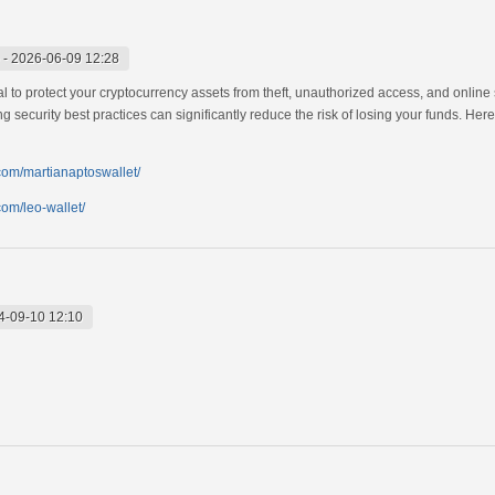
-
2026-06-09 12:28
al to protect your cryptocurrency assets from theft, unauthorized access, and onli
ng security best practices can significantly reduce the risk of losing your funds. He
.com/martianaptoswallet/
com/leo-wallet/
4-09-10 12:10