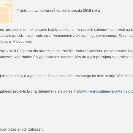
Projekt potrwa
od września do listopada 2018 roku
.
e: pisanie piosenek, pisanie bajek, spotkania w ramach salonów literackich na tem
opowieści rodzinnych, spisanych wspomnień z okresu międzywojennego. W ramach
miejsc w Małopolsce.
zny w Willi Decjusza dla otwartej publiczności. Podczas koncertu prezentowane 
adowcę warsztatów. Przygotowaniem uczestników do występu zajmą się profesjona
ekcie prosimy o wypełnienie formularza umieszczonego na dole strony. W formula
natorem projektu Iwoną Sulejewską, na adres mailowy:
iwona.sulejewska@villa.org
jność przesłanych zgłoszeń.