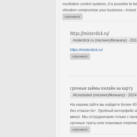
oscillation control systems, it is possible to 
vibration compromise your business—invest in
odpowiedz
https://misterdick.ru/
misterdick.ru (niezweryfikowany)
-
202
https://misterdick.ru/
odpowiedz
срочные займы онлайн на карту
Alcredaded (niezweryfikowany)
-
2024
На нашем сайте вы найдете более 40
без отказа</a>. Удобный интерфейс 
минут. Мы сотрудничаем только с пр
срочные траты или плановые покупки
odpowiedz