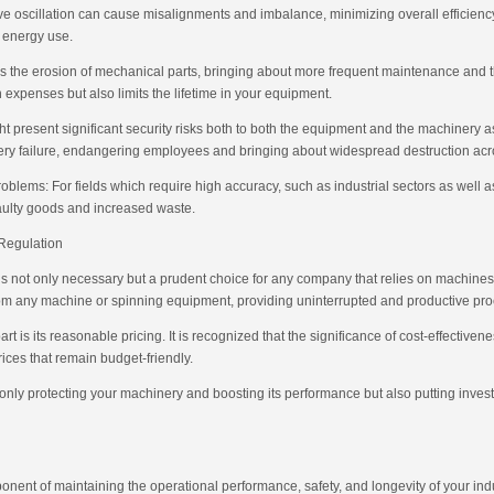
e oscillation can cause misalignments and imbalance, minimizing overall efficienc
 energy use.
s the erosion of mechanical parts, bringing about more frequent maintenance and th
expenses but also limits the lifetime in your equipment.
 present significant security risks both to both the equipment and the machinery as
ery failure, endangering employees and bringing about widespread destruction acros
blems: For fields which require high accuracy, such as industrial sectors as well as
faulty goods and increased waste.
 Regulation
is not only necessary but a prudent choice for any company that relies on machines.
om any machine or spinning equipment, providing uninterrupted and productive pr
rt is its reasonable pricing. It is recognized that the significance of cost-effective
rices that remain budget-friendly.
only protecting your machinery and boosting its performance but also putting inves
onent of maintaining the operational performance, safety, and longevity of your i