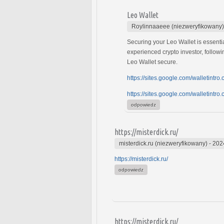
Leo Wallet
Roylinnaaeee (niezweryfikowany)
Securing your Leo Wallet is essenti
experienced crypto investor, followi
Leo Wallet secure.
https://sites.google.com/walletintro
https://sites.google.com/walletintro.
odpowiedz
https://misterdick.ru/
misterdick.ru (niezweryfikowany)
-
202
https://misterdick.ru/
odpowiedz
https://misterdick.ru/