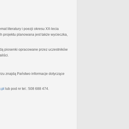
at literatury i poezji okresu XX-lecia
 projektu planowana jest także wycieczka,
będą piosenki opracowane przez uczestników
liści.
rzu znajdą Państwo informacje dotyczące
.pl
lub pod nr tel.: 508 688 474.