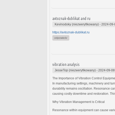
avtoznak-dublikat and ru
Kevinodoky (niezweryfikowany)
-
2024-09-
https://avtoznak-dublikat.ru
odpowiedz
vibration analysis
JesseTop (niezweryfikowany)
-
2024-09-08
The Importance of Vibration Control Equipme
In manufacturing settings, machinery and turn
durability remains oscillation. Resonance can
causing costly downtime and restoration. This 
Why Vibration Management is Critical
Resonance within equipment can cause vari