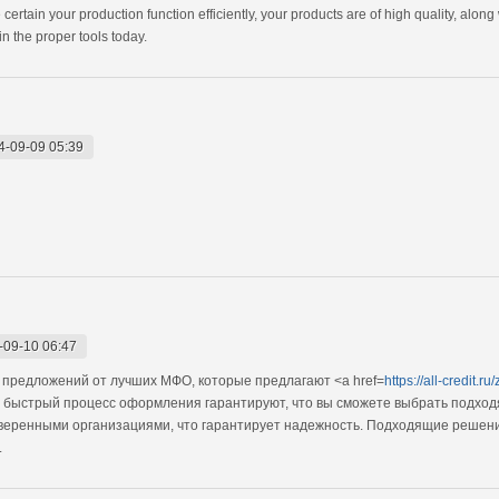
be certain your production function efficiently, your products are of high quality, alo
 the proper tools today.
4-09-09 05:39
-09-10 06:47
 предложений от лучших МФО, которые предлагают <a href=
https://all-credit.
и быстрый процесс оформления гарантируют, что вы сможете выбрать подхо
оверенными организациями, что гарантирует надежность. Подходящие решения
.