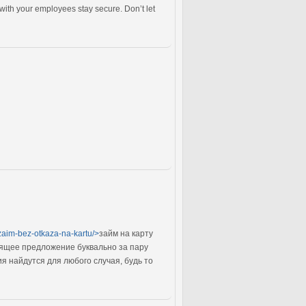
ng with your employees stay secure. Don’t let
ru/zaim-bez-otkaza-na-kartu/>
займ на карту
дящее предложение буквально за пару
 найдутся для любого случая, будь то