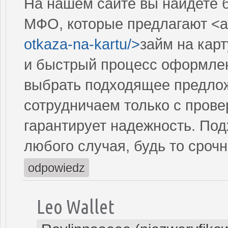
На нашем сайте вы найдете 
МФО, которые предлагают <a
otkaza-na-kartu/>
займ на кар
и быстрый процесс оформлен
выбрать подходящее предлож
сотрудничаем только с пров
гарантирует надежность. По
любого случая, будь то сроч
odpowiedz
Leo Wallet