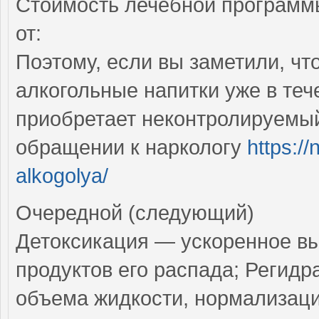
Стоимость лечебной программы
от:
Поэтому, если вы заметили, чт
алкогольные напитки уже в тече
приобретает неконтролируемый
обращении к наркологу
https://
alkogolya/
Очередной (следующий)
Детоксикация — ускоренное вы
продуктов его распада; Регид
объема жидкости, нормализаци