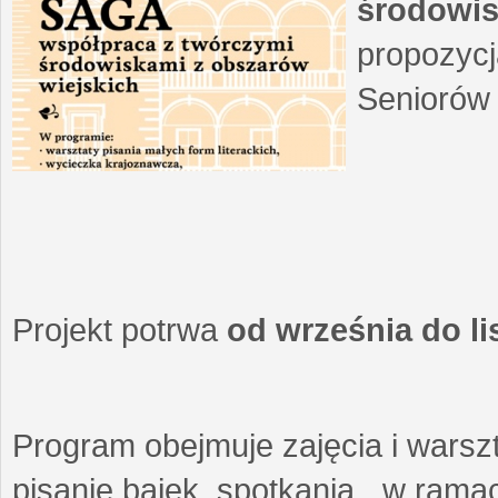
środowis
propozycj
Seniorów 
Projekt potrwa
od września do l
Program obejmuje zajęcia i warszt
pisanie bajek, spotkania w ramach