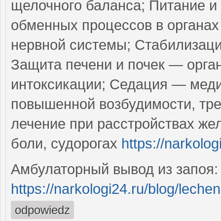
щелочного баланса; Питание и
обменных процессов в органах
нервной системы; Стабилизаци
Защита печени и почек — орга
интоксикации; Седация — меди
повышенной возбудимости, тре
лечение при расстройствах жел
боли, судорогах
https://narkolo
Амбулаторный вывод из запоя:
https://narkologi24.ru/blog/lech
odpowiedz