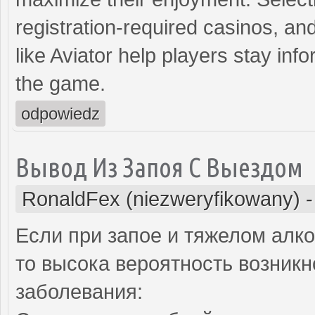
registration-required casinos, an
like Aviator help players stay inf
the game.
odpowiedz
Вывод Из Запоя С Выездом
RonaldFex (niezweryfikowany)
Если при запое и тяжелом алк
то высока вероятность возник
заболевания: