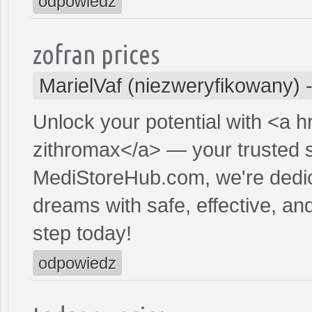
odpowiedz
zofran prices
MarielVaf (niezweryfikowany)
Unlock your potential with <a h
zithromax</a> — your trusted so
MediStoreHub.com, we're dedic
dreams with safe, effective, and
step today!
odpowiedz