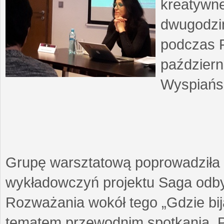
kreatywne
dwugodzin
podczas F
październ
Wyspiańsk
Grupę warsztatową poprowadziła 
wykładowczyń projektu Saga odby
Rozważania wokół tego „Gdzie biją
tematem przewodnim spotkania. 