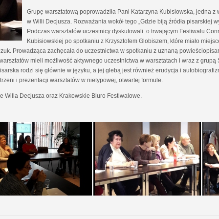
Grupę warsztatową poprowadziła Pani Katarzyna Kubisiowska, jedna z
w Willi Decjusza. Rozważania wokół tego „Gdzie biją źródła pisarskiej
Podczas warsztatów uczestnicy dyskutowali o trwającym Festiwalu Conr
Kubisiowskiej po spotkaniu z Krzysztofem Globiszem, które miało miejsc
czuk. Prowadząca zachęcała do uczestnictwa w spotkaniu z uznaną powieściopisark
h warsztatów mieli możliwość aktywnego uczestnictwa w warsztatach i wraz z grupą 
arska rodzi się głównie w języku, a jej glebą jest również erudycja i autobiografiz
zeni i prezentacji warsztatów w nietypowej, otwartej formule.
e Willa Decjusza oraz Krakowskie Biuro Festiwalowe.