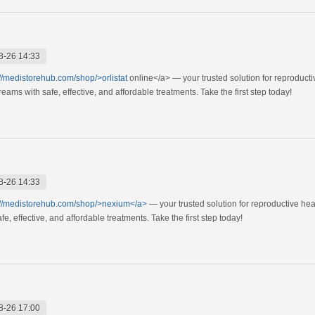
8-26 14:33
://medistorehub.com/shop/>orlistat
online</a> — your trusted solution for reproduct
ams with safe, effective, and affordable treatments. Take the first step today!
8-26 14:33
://medistorehub.com/shop/>nexium</a>
— your trusted solution for reproductive he
, effective, and affordable treatments. Take the first step today!
8-26 17:00