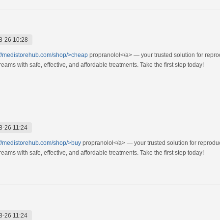
8-26 10:28
://medistorehub.com/shop/>cheap
propranolol</a> — your trusted solution for repr
ams with safe, effective, and affordable treatments. Take the first step today!
8-26 11:24
://medistorehub.com/shop/>buy
propranolol</a> — your trusted solution for reprodu
ams with safe, effective, and affordable treatments. Take the first step today!
8-26 11:24