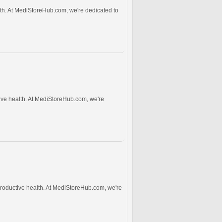
lth. At MediStoreHub.com, we're dedicated to
ive health. At MediStoreHub.com, we're
productive health. At MediStoreHub.com, we're