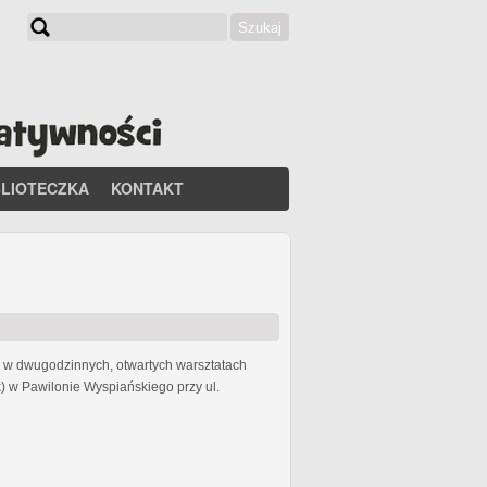
Szukaj
Formularz wyszukiwania
BLIOTECZKA
KONTAKT
li w dwugodzinnych, otwartych warsztatach
) w Pawilonie Wyspiańskiego przy ul.