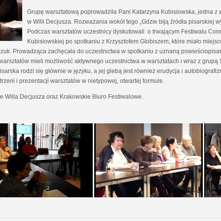
Grupę warsztatową poprowadziła Pani Katarzyna Kubisiowska, jedna z
w Willi Decjusza. Rozważania wokół tego „Gdzie biją źródła pisarskiej
Podczas warsztatów uczestnicy dyskutowali o trwającym Festiwalu Conr
Kubisiowskiej po spotkaniu z Krzysztofem Globiszem, które miało miejsc
czuk. Prowadząca zachęcała do uczestnictwa w spotkaniu z uznaną powieściopisark
h warsztatów mieli możliwość aktywnego uczestnictwa w warsztatach i wraz z grupą 
arska rodzi się głównie w języku, a jej glebą jest również erudycja i autobiografiz
zeni i prezentacji warsztatów w nietypowej, otwartej formule.
e Willa Decjusza oraz Krakowskie Biuro Festiwalowe.