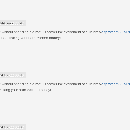
24-07-22 00:20
e without spending a dime? Discover the excitement of a <a href=
https://getb8.us/>f
ithout risking your hard-earned money!
24-07-22 00:20
e without spending a dime? Discover the excitement of a <a href=
https://getb8.us/>f
 risking your hard-earned money!
24-07-22 02:38