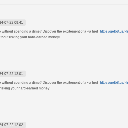
24-07-22 09:41
e without spending a dime? Discover the excitement of a <a href=
https://getb8.us/>f
ithout risking your hard-earned money!
24-07-22 12:01
e without spending a dime? Discover the excitement of a <a href=
https://getb8.us/>f
 risking your hard-earned money!
24-07-22 12:02