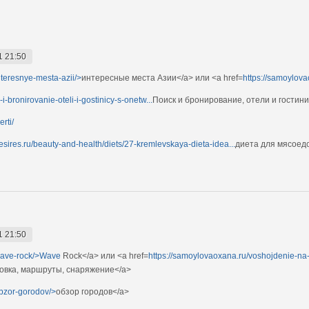
1 21:50
nteresnye-mesta-azii/>
интересные места Азии</a> или <a href=
https://samoylova
-bronirovanie-oteli-i-gostinicy-s-onetw...
Поиск и бронирование, отели и гостин
rti/
desires.ru/beauty-and-health/diets/27-kremlevskaya-dieta-idea...
диета для мясоед
1 21:50
/wave-rock/>Wave
Rock</a> или <a href=
https://samoylovaoxana.ru/voshojdenie-na
овка, маршруты, снаряжение</a>
obzor-gorodov/>
обзор городов</a>