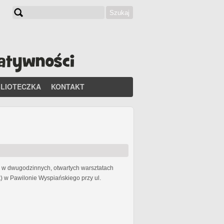
Szukaj
Formularz wyszukiwania
BLIOTECZKA
KONTAKT
li w dwugodzinnych, otwartych warsztatach
) w Pawilonie Wyspiańskiego przy ul.