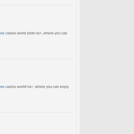
ree
casino world slots</a>, where you can
ree
casino world</a>, where you can enjoy