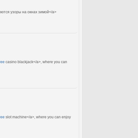
яются узоры на окнах зимой</a>
ree
casino blackjack</a>, where you can
ree
slot machine</a>, where you can enjoy