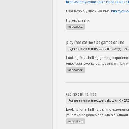
https://samoylovaoxana.ru/chto-delat-es
Ещё можно узнать: <a href=
http://you
Путеводители
odpowiedz
play free casino slot games online
Agnessmema (niezweryfikowany)
-
20
Looking for a thrilling gaming experienc
enjoy your favorite games and win big w
odpowiedz
casino online free
Agnessmema (niezweryfikowany)
-
20
Looking for a thrilling gaming experienc
your favorite games and win big without
odpowiedz