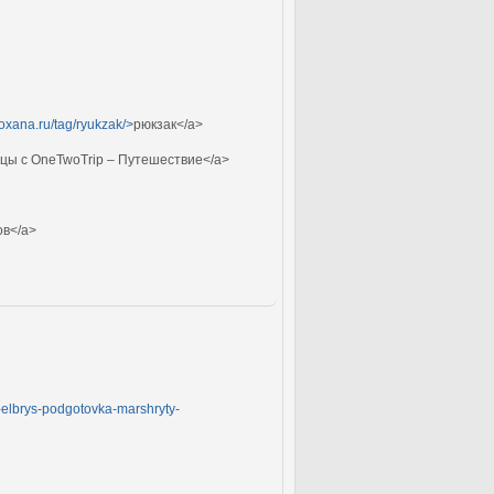
oxana.ru/tag/ryukzak/>
рюкзак</a>
ицы с OneTwoTrip – Путешествие</a>
ов</a>
-elbrys-podgotovka-marshryty-