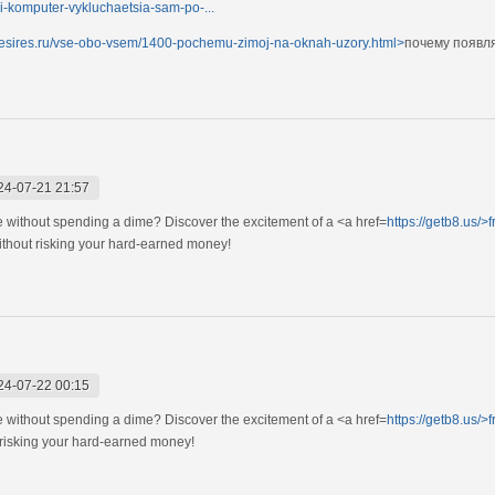
li-komputer-vykluchaetsia-sam-po-...
rdesires.ru/vse-obo-vsem/1400-pochemu-zimoj-na-oknah-uzory.html>
почему появл
24-07-21 21:57
e without spending a dime? Discover the excitement of a <a href=
https://getb8.us/>f
ithout risking your hard-earned money!
24-07-22 00:15
e without spending a dime? Discover the excitement of a <a href=
https://getb8.us/>f
 risking your hard-earned money!