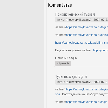
Komentarze
Приключенческий туризм
hvNut (niezweryfikowany)
-
2024-07-2
<a href=
https://samoylovaoxana.ru/tag/i
<a href=
https://samoylovaoxana.ru/poisk-i
https://samoylovaoxana.ru/tag/dolina-sme
Ещё можно узнать: <a href=
http://your
Пляжный отдых
odpowiedz
Туры выходного дня
hvNut (niezweryfikowany)
-
2024-07-2
<a href=
https://samoylovaoxana.ru/tag
sna...
Восхождение на Эльбрус: подгот
<a href=
https://samoylovaoxana.ru/tag/