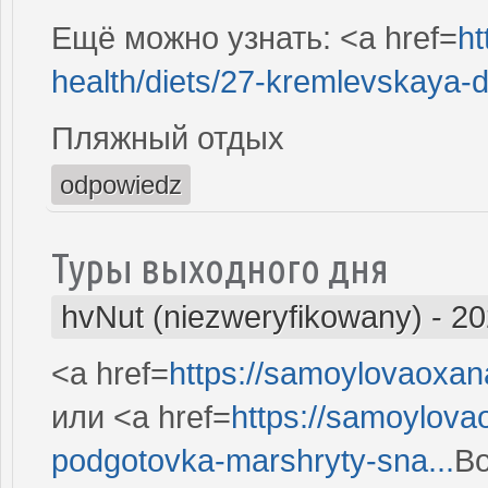
Ещё можно узнать: <a href=
ht
health/diets/27-kremlevskaya-di
Пляжный отдых
odpowiedz
Туры выходного дня
hvNut (niezweryfikowany)
-
20
<a href=
https://samoylovaoxan
или <a href=
https://samoylova
podgotovka-marshryty-sna...
Во