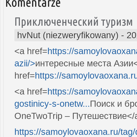
Komentarze
Приключенческий туризм
hvNut (niezweryfikowany)
-
20
<a href=
https://samoylovaoxan
azii/>
интересные места Азии<
href=
https://samoylovaoxana.r
<a href=
https://samoylovaoxana.
gostinicy-s-onetw...
Поиск и бр
OneTwoTrip – Путешествие</
https://samoylovaoxana.ru/tag/d