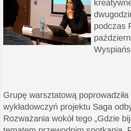
kreatywne
dwugodzin
podczas F
październ
Wyspiańsk
Grupę warsztatową poprowadziła 
wykładowczyń projektu Saga odby
Rozważania wokół tego „Gdzie biją
tematem przewodnim spotkania. 