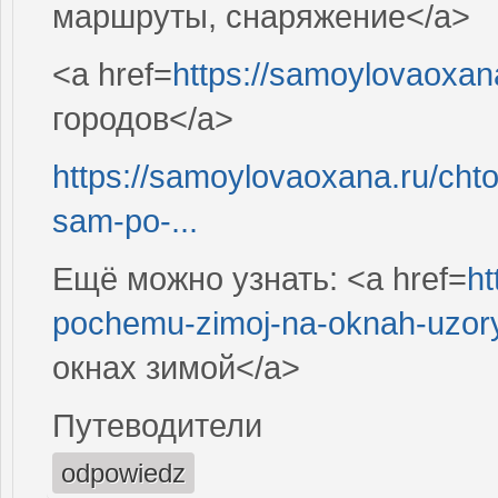
маршруты, снаряжение</a>
<a href=
https://samoylovaoxan
городов</a>
https://samoylovaoxana.ru/chto
sam-po-...
Ещё можно узнать: <a href=
ht
pochemu-zimoj-na-oknah-uzory
окнах зимой</a>
Путеводители
odpowiedz