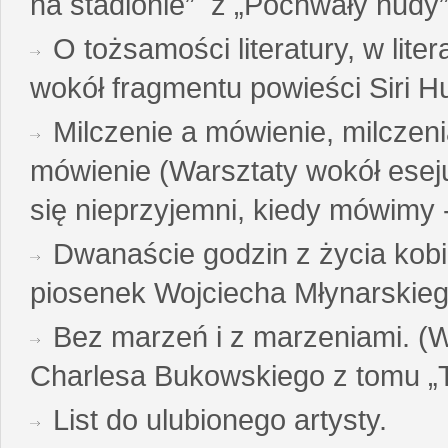
na stadionie” z „Pochwały nudy”
O tożsamości literatury, w liter
wokół fragmentu powieści Siri H
Milczenie a mówienie, milczeni
mówienie (Warsztaty wokół esej
się nieprzyjemni, kiedy mówimy - 
Dwanaście godzin z życia kobi
piosenek Wojciecha Młynarskie
Bez marzeń i z marzeniami. (
Charlesa Bukowskiego z tomu „T
List do ulubionego artysty.