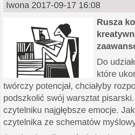
Iwona
2017-09-17 16:08
Rusza ko
kreatywn
zaawans
Do udział
które uko
twórczy potencjał, chciałyby roz
podszkolić swój warsztat pisarski
czytelniku najgłębsze emocje. Ja
czytelnika ze schematów myślow