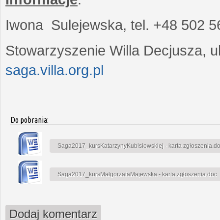
Iwona Sulejewska, tel. +48 502 5
Stowarzyszenie Willa Decjusza, ul
saga.villa.org.pl
Do pobrania:
Saga2017_kursKatarzynyKubisiowskiej - karta zgłoszenia.d
Saga2017_kursMałgorzataMajewska - karta zgłoszenia.doc
Dodaj komentarz