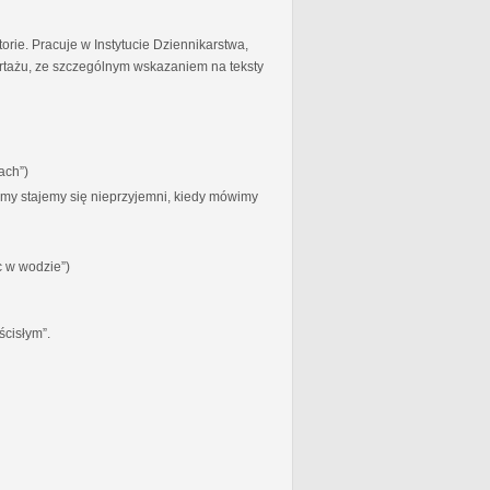
torie. Pracuje w Instytucie Dziennikarstwa,
ortażu, ze szczególnym wskazaniem na teksty
ach”)
zymy stajemy się nieprzyjemni, kiedy mówimy
c w wodzie”)
ścisłym”.