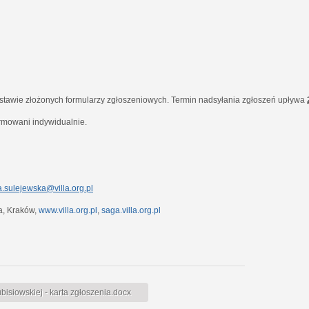
dstawie złożonych formularzy zgłoszeniowych. Termin nadsyłania zgłoszeń upływa
ormowani indywidualnie.
.sulejewska@villa.org.pl
7a, Kraków,
www.villa.org.pl
,
saga.villa.org.pl
siowskiej - karta zgłoszenia.docx