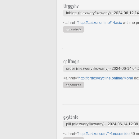
lfrggyhv
tablets (niezweryfikowany)
-
2024-06-12 14
<a href="
http://lasixor.online/">lasix
with no p
odpowiedz
cplfmgjs
order (niezweryfikowany)
-
2024-06-14 04:
<a href="
http://drdoxycycline.online/">oral
dox
odpowiedz
gxyttnfo
pill (niezweryfikowany)
-
2024-06-14 12:38
<a href="
http://lasixor.com/">furosemide
40 mg