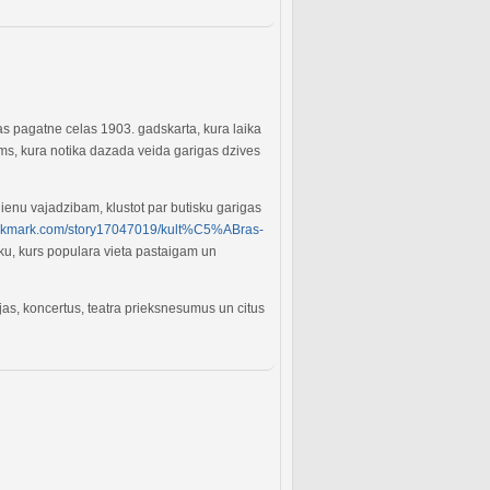
Tas pagatne celas 1903. gadskarta, kura laika
s, kura notika dazada veida garigas dzives
ienu vajadzibam, klustot par butisku garigas
bookmark.com/story17047019/kult%C5%ABras-
rku, kurs populara vieta pastaigam un
as, koncertus, teatra prieksnesumus un citus