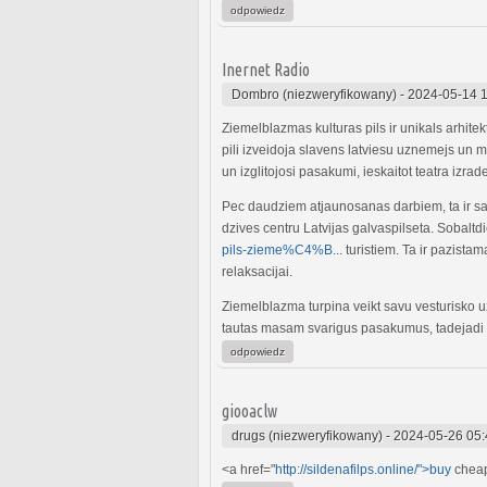
odpowiedz
Inernet Radio
Dombro (niezweryfikowany)
-
2024-05-14 
Ziemelblazmas kulturas pils ir unikals arhite
pili izveidoja slavens latviesu uznemejs un
un izglitojosi pasakumi, ieskaitot teatra izra
Pec daudziem atjaunosanas darbiem, ta ir sag
dzives centru Latvijas galvaspilseta. Sobaltd
pils-zieme%C4%B...
turistiem. Ta ir pazista
relaksacijai.
Ziemelblazma turpina veikt savu vesturisko u
tautas masam svarigus pasakumus, tadejadi p
odpowiedz
giooaclw
drugs (niezweryfikowany)
-
2024-05-26 05:
<a href="
http://sildenafilps.online/">buy
cheap