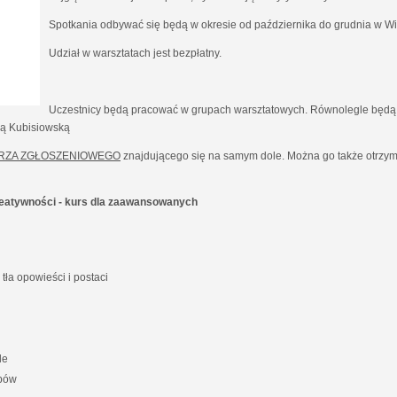
Spotkania odbywać się będą w okresie od października do grudnia w Wil
Udział w warsztatach jest bezpłatny.
Uczestnicy będą pracować w grupach warsztatowych. Równolegle będą 
ną Kubisiowską
RZA ZGŁOSZENIOWEGO
znajdującego się na samym dole. Można go także otrzyma
kreatywności - kurs dla zaawansowanych
ła opowieści i postaci
le
ypów