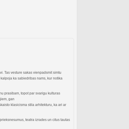
avi. Tas vesture sakas vienpadsmit simtu
 kalpoja ka sabiedribas nams, kur notika
nu prasibam, topot par svarigu kulturas
ajiem, gan
kaisto klasicisma stila arhitekturu, ka ari ar
 prieksnesumus, teatra izrades un citus tautas