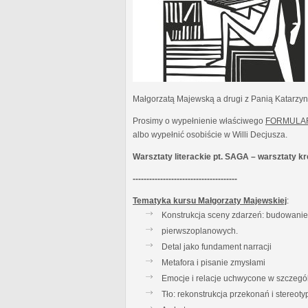
Małgorzatą Majewską a drugi z Panią Katarzy
Prosimy o wypełnienie właściwego
FORMULA
albo wypełnić osobiście w Willi Decjusza.
Warsztaty literackie pt. SAGA – warsztaty 
--------------------------------------
Tematyka kursu Małgorzaty Majewskiej
:
Konstrukcja sceny zdarzeń: budowanie t
pierwszoplanowych.
Detal jako fundament narracji
Metafora i pisanie zmysłami
Emocje i relacje uchwycone w szczegó
Tło: rekonstrukcja przekonań i stereot