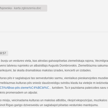
jewska - karta zgłoszenia.doc
18:57
 buvju un vestures vieta, kas atrodas galvaspilsetas ziemeliskaja rajona, Vecmilgr
 slavens latviesu rupnieks un atbalstitajs Augusts Dombrovskis. Ziemelblazma sakuma
arikojumi, tai skaita dramatiskas makslas izrades, koncerti un izstades.
uras pils ir saglabajusi tas senvesturisko sarmu, vienlaikus pieskanojoties musdie
melblazmas kulturas pils sniedz daudzveidigu svinibu klastu ka vietejie m iedzivot
lt%C5%ABras-pils-zieme%C4%BCbl%C...
turistiem. Ta ir pazistama pateicoties savu s
irknis promenadem un atputai.
ko misiju, veicinadama kulturas un makslas attistibu, rikojot ekspozicijas, muzikalos
not Rigas garigo dzivesveidu un saglabajot pilsetas vesturisko mantojumu.