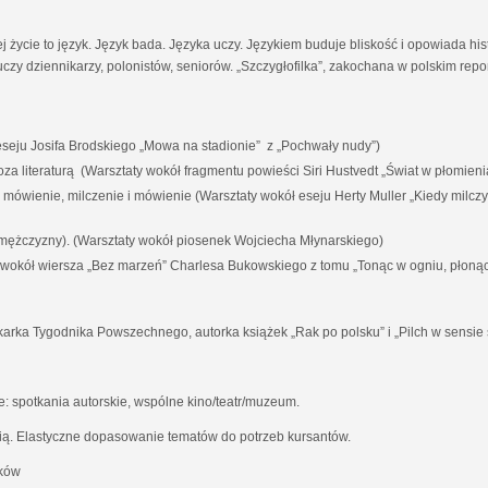
ej życie to język. Język bada. Języka uczy. Językiem buduje bliskość i opowiada his
czy dziennikarzy, polonistów, seniorów. „Szczygłofilka”, zakochana w polskim rep
eju Josifa Brodskiego „Mowa na stadionie” z „Pochwały nudy”)
i poza literaturą (Warsztaty wokół fragmentu powieści Siri Hustvedt „Świat w płomieni
a mówienie, milczenie i mówienie (Warsztaty wokół eseju Herty Muller „Kiedy milc
 mężczyzny). (Warsztaty wokół piosenek Wojciecha Młynarskiego)
y wokół wiersza „Bez marzeń” Charlesa Bukowskiego z tomu „Tonąc w ogniu, płoną
karka Tygodnika Powszechnego, autorka książek „Rak po polsku” i „Pilch w sensie 
 spotkania autorskie, wspólne kino/teatr/muzeum.
ią. Elastyczne dopasowanie tematów do potrzeb kursantów.
aków