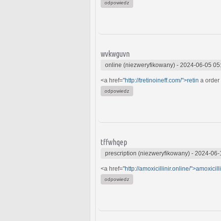
odpowiedz
wvkwguvn
online (niezweryfikowany)
-
2024-06-05 05
<a href="
http://tretinoineff.com/">retin
a order
odpowiedz
tffwhqep
prescription (niezweryfikowany)
-
2024-06-
<a href="
http://amoxicillinir.online/">amoxicill
odpowiedz