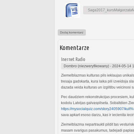
Saga2017_kursMałgorzataMa
Dodaj komentarz
Komentarze
Inernet Radio
Dombro (niezweryfikowany)
-
2024-05-14 
Ziemelblazmas kulturas pils ieklaujas unikals
tresaja gadskarta, kura laika pili izveidoja
dazada veida kulturas un izglitibu veicinosi s
Pec daudziem rekonstrukcijas procesiem, kult
kodolu Latvijas galvaspilseta. Sobaltdien Zie
https://mysocialquiz.com/story2405907/ku
sava apkart esoso darzu, kas ir iecienita iec
Ziemelblazma nepartraukti pildit tas vesturis
masam svarigus pasakumus, tadejadi paplasi