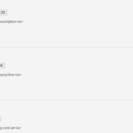
:39
rescription</a>
06
ycycline</a>
 cost uk</a>