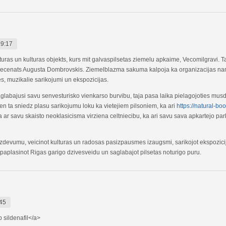
19:17
kturas un kulturas objekts, kurs mit galvaspilsetas ziemelu apkaime, Vecomilgravi. 
 mecenats Augusta Dombrovskis. Ziemelblazma sakuma kalpoja ka organizacijas nam
des, muzikalie sarikojumi un ekspozicijas.
labajusi savu senvesturisko vienkarso burvibu, taja pasa laika pielagojoties musd
ien ta sniedz plasu sarikojumu loku ka vietejiem pilsoniem, ka ari
https://natural-
ma ar savu skaisto neoklasicisma virziena celtniecibu, ka ari savu sava apkartejo pa
zdevumu, veicinot kulturas un radosas pasizpausmes izaugsmi, sarikojot ekspozicij
aplasinot Rigas garigo dzivesveidu un saglabajot pilsetas noturigo puru.
45
 sildenafil</a>