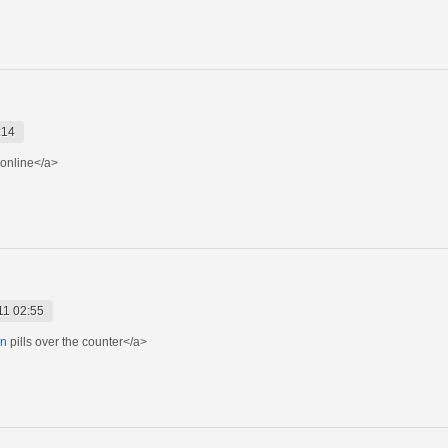
:14
 online</a>
11 02:55
in
pills over the counter</a>