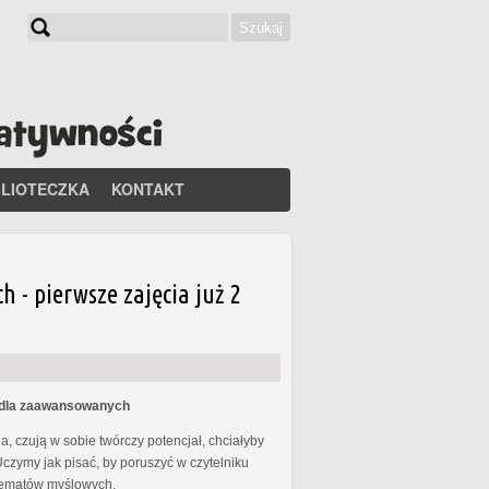
Szukaj
Formularz wyszukiwania
BLIOTECZKA
KONTAKT
- pierwsze zajęcia już 2
s dla zaawansowanych
, czują w sobie twórczy potencjał, chciałyby
Uczymy jak pisać, by poruszyć w czytelniku
chematów myślowych.