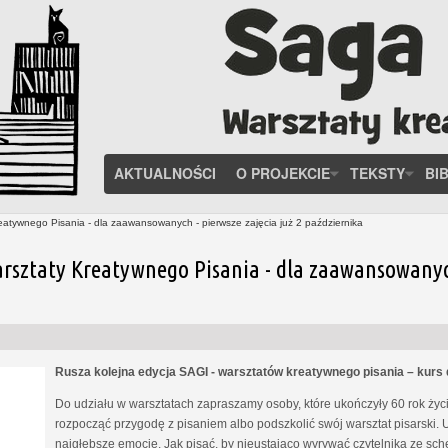
AKTUALNOŚCI
O PROJEKCIE
TEKSTY
BI
eatywnego Pisania - dla zaawansowanych - pierwsze zajęcia już 2 października
rsztaty Kreatywnego Pisania - dla zaawansowanych 
Rusza kolejna edycja SAGI - warsztatów kreatywnego pisania – kur
Do udziału w warsztatach zapraszamy osoby, które ukończyły 60 rok życia
rozpocząć przygodę z pisaniem albo podszkolić swój warsztat pisarski. 
najgłębsze emocje. Jak pisać, by nieustająco wyrywać czytelnika ze s