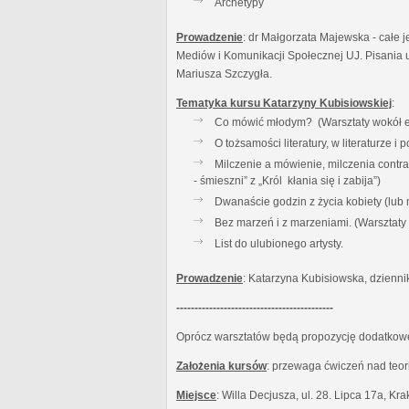
Archetypy
Prowadzenie
: dr Małgorzata Majewska - całe j
Mediów i Komunikacji Społecznej UJ. Pisania u
Mariusza Szczygła.
Tematyka kursu Katarzyny Kubisiowskiej
:
Co mówić młodym? (Warsztaty wokół es
O tożsamości literatury, w literaturze 
Milczenie a mówienie, milczenia contr
- śmieszni” z „Król kłania się i zabija”)
Dwanaście godzin z życia kobiety (lub
Bez marzeń i z marzeniami. (Warsztat
List do ulubionego artysty.
Prowadzenie
: Katarzyna Kubisiowska, dzienni
-------------------------------------------
Oprócz warsztatów będą propozycję dodatkowe:
Założenia kursów
: przewaga ćwiczeń nad teor
Miejsce
: Willa Decjusza, ul. 28. Lipca 17a, Kr