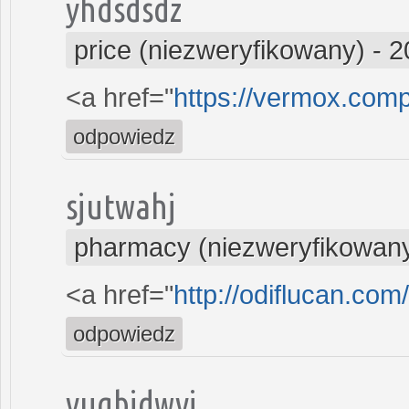
yhdsdsdz
price (niezweryfikowany)
-
2
<a href="
https://vermox.com
odpowiedz
sjutwahj
pharmacy (niezweryfikowan
<a href="
http://odiflucan.co
odpowiedz
yuqbjdwvj