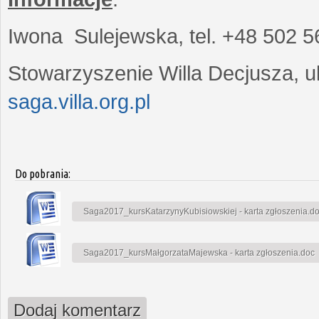
Iwona Sulejewska, tel. +48 502 5
Stowarzyszenie Willa Decjusza, ul
saga.villa.org.pl
Do pobrania:
Saga2017_kursKatarzynyKubisiowskiej - karta zgłoszenia.d
Saga2017_kursMałgorzataMajewska - karta zgłoszenia.doc
Dodaj komentarz