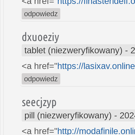
<a href="
https://finasterideff.
odpowiedz
dxuoeziy
tablet (niezweryfikowany)
-
2
<a href="
https://lasixav.onli
odpowiedz
seecjzyp
pill (niezweryfikowany)
-
202
<a href="
http://modafinile.onl