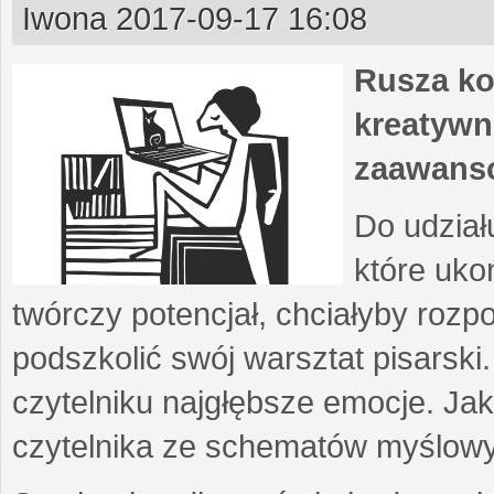
Iwona
2017-09-17 16:08
Rusza ko
kreatywn
zaawans
Do udział
które uko
twórczy potencjał, chciałyby roz
podszkolić swój warsztat pisarski
czytelniku najgłębsze emocje. Ja
czytelnika ze schematów myślow