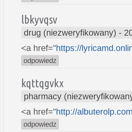
lbkyvqsv
drug (niezweryfikowany)
-
2
<a href="
https://lyricamd.onli
odpowiedz
kqttqgvkx
pharmacy (niezweryfikowan
<a href="
http://albuterolp.c
odpowiedz