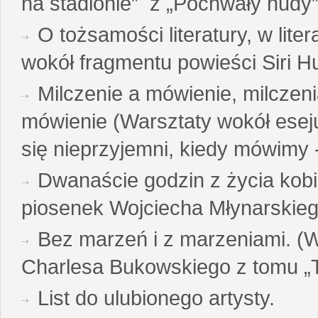
na stadionie” z „Pochwały nudy”
O tożsamości literatury, w liter
wokół fragmentu powieści Siri H
Milczenie a mówienie, milczeni
mówienie (Warsztaty wokół esej
się nieprzyjemni, kiedy mówimy - 
Dwanaście godzin z życia kobi
piosenek Wojciecha Młynarskie
Bez marzeń i z marzeniami. (
Charlesa Bukowskiego z tomu „T
List do ulubionego artysty.