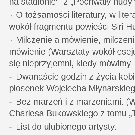
na stadionie” z „Pochwały nudy”
O tożsamości literatury, w liter
wokół fragmentu powieści Siri H
Milczenie a mówienie, milczeni
mówienie (Warsztaty wokół esej
się nieprzyjemni, kiedy mówimy - 
Dwanaście godzin z życia kobi
piosenek Wojciecha Młynarskie
Bez marzeń i z marzeniami. (
Charlesa Bukowskiego z tomu „T
List do ulubionego artysty.