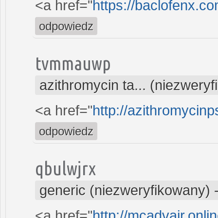
<a href="
https://baclofenx.c
odpowiedz
tvmmauwp
azithromycin ta... (niezwery
<a href="
http://azithromycinp
odpowiedz
qbulwjrx
generic (niezweryfikowany)
<a href="
http://mcadvair.onli