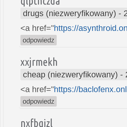
qlpthczda
drugs (niezweryfikowany)
-
<a href="
https://asynthroid.o
odpowiedz
xxjrmekh
cheap (niezweryfikowany)
-
<a href="
https://baclofenx.on
odpowiedz
nxfbqizl