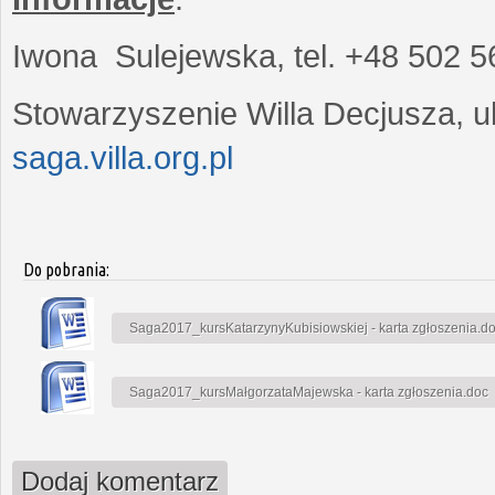
Iwona Sulejewska, tel. +48 502 5
Stowarzyszenie Willa Decjusza, ul
saga.villa.org.pl
Do pobrania:
Saga2017_kursKatarzynyKubisiowskiej - karta zgłoszenia.d
Saga2017_kursMałgorzataMajewska - karta zgłoszenia.doc
Dodaj komentarz