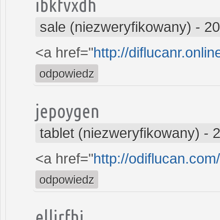
ibkfvxdh
sale (niezweryfikowany)
-
20
<a href="
http://diflucanr.onli
odpowiedz
jepoygen
tablet (niezweryfikowany)
-
2
<a href="
http://odiflucan.co
odpowiedz
elljrfhi