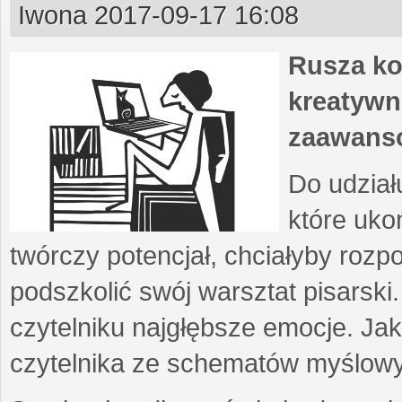
Iwona
2017-09-17 16:08
Rusza ko
kreatywn
zaawans
Do udział
które uko
twórczy potencjał, chciałyby roz
podszkolić swój warsztat pisarski
czytelniku najgłębsze emocje. Ja
czytelnika ze schematów myślow