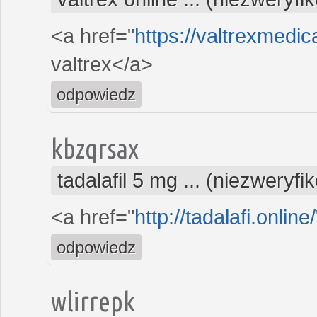
<a href="
https://valtrexmedi
valtrex</a>
odpowiedz
kbzqrsax
tadalafil 5 mg ... (niezweryf
<a href="
http://tadalafi.online/
odpowiedz
wlirrepk