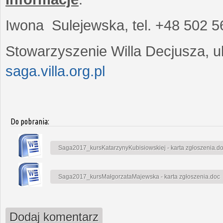
Iwona Sulejewska, tel. +48 502 5
Stowarzyszenie Willa Decjusza, ul
saga.villa.org.pl
Do pobrania:
Saga2017_kursKatarzynyKubisiowskiej - karta zgłoszenia.d
Saga2017_kursMałgorzataMajewska - karta zgłoszenia.doc
Dodaj komentarz