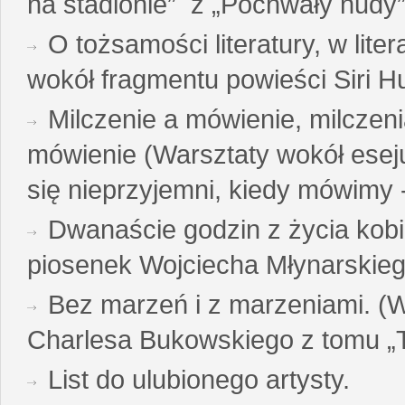
na stadionie” z „Pochwały nudy”
O tożsamości literatury, w liter
wokół fragmentu powieści Siri H
Milczenie a mówienie, milczeni
mówienie (Warsztaty wokół esej
się nieprzyjemni, kiedy mówimy - 
Dwanaście godzin z życia kobi
piosenek Wojciecha Młynarskie
Bez marzeń i z marzeniami. (
Charlesa Bukowskiego z tomu „T
List do ulubionego artysty.