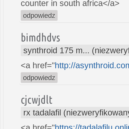
counter in south africa</a>
odpowiedz
bimdhdvs
synthroid 175 m... (niezwer
<a href="
http://asynthroid.co
odpowiedz
cjcwjdlt
rx tadalafil (niezweryfikowan
<a href="
https://tadalafilu.onl