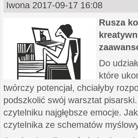
Iwona
2017-09-17 16:08
Rusza ko
kreatywn
zaawans
Do udział
które uko
twórczy potencjał, chciałyby roz
podszkolić swój warsztat pisarski
czytelniku najgłębsze emocje. Ja
czytelnika ze schematów myślow