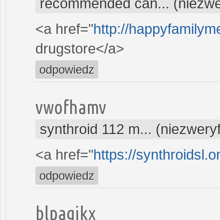
recommended can... (niezwe
<a href="
http://happyfamilym
drugstore</a>
odpowiedz
vwofhamv
synthroid 112 m... (niezwery
<a href="
https://synthroidsl.o
odpowiedz
blpagjkx