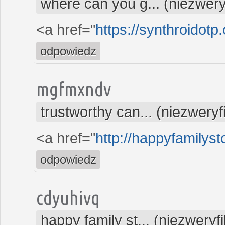
where can you g... (niezwer
<a href="
https://synthroidotp
odpowiedz
mgfmxndv
trustworthy can... (niezwery
<a href="
http://happyfamilysto
odpowiedz
cdyuhivq
happy family st... (niezwery