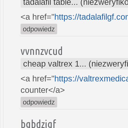
tadalafil table... (niezweryfi
<a href="
https://tadalafilgf.
odpowiedz
vvnnzvcud
cheap valtrex 1... (niezwery
<a href="
https://valtrexmedic
counter</a>
odpowiedz
bgbdzjgf