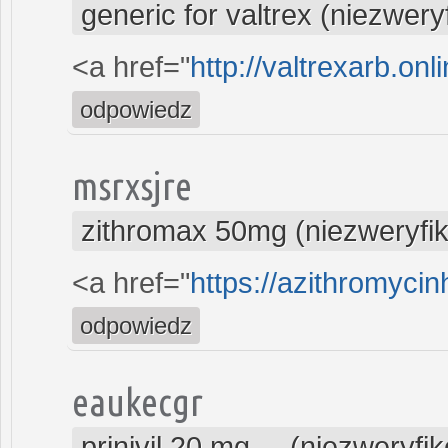
generic for valtrex (niezwer
<a href="
http://valtrexarb.onl
odpowiedz
msrxsjre
zithromax 50mg (niezweryfi
<a href="
https://azithromyci
odpowiedz
eaukecgr
prinivil 20 mg ... (niezweryf