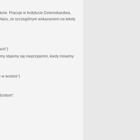
torie. Pracuje w Instytucie Dziennikarstwa,
ortażu, ze szczególnym wskazaniem na teksty
ach”)
zymy stajemy się nieprzyjemni, kiedy mówimy
c w wodzie”)
ścisłym”.