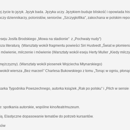
ej życie to język. Język bada. Języka uczy. Językiem buduje bliskość i opowiada his
czy dziennikarzy, polonistów, seniorów. „Szczygłofilka”, zakochana w polskim rep
eju Josifa Brodskiego „Mowa na stadionie” z „Pochwały nudy”)
i poza literaturą (Warsztaty wokół fragmentu powieści Siri Hustvedt „Świat w płomieni
a mówienie, milczenie i mówienie (Warsztaty wokół eseju Herty Muller „Kiedy milc
 mężczyzny). (Warsztaty wokół piosenek Wojciecha Młynarskiego)
y wokół wiersza „Bez marzeń” Charlesa Bukowskiego z tomu „Tonąc w ogniu, płoną
karka Tygodnika Powszechnego, autorka książek „Rak po polsku” i „Pilch w sensie 
 spotkania autorskie, wspólne kino/teatr/muzeum.
ią. Elastyczne dopasowanie tematów do potrzeb kursantów.
aków