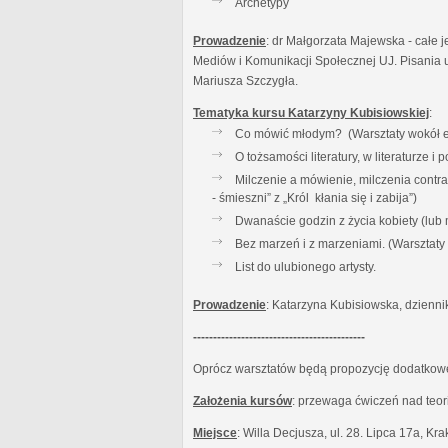
Archetypy
Prowadzenie
: dr Małgorzata Majewska - całe j
Mediów i Komunikacji Społecznej UJ. Pisania u
Mariusza Szczygła.
Tematyka kursu Katarzyny Kubisiowskiej
:
Co mówić młodym? (Warsztaty wokół es
O tożsamości literatury, w literaturze 
Milczenie a mówienie, milczenia contr
- śmieszni” z „Król kłania się i zabija”)
Dwanaście godzin z życia kobiety (lub
Bez marzeń i z marzeniami. (Warsztat
List do ulubionego artysty.
Prowadzenie
: Katarzyna Kubisiowska, dzienni
-------------------------------------------
Oprócz warsztatów będą propozycję dodatkowe:
Założenia kursów
: przewaga ćwiczeń nad teor
Miejsce
: Willa Decjusza, ul. 28. Lipca 17a, Kr