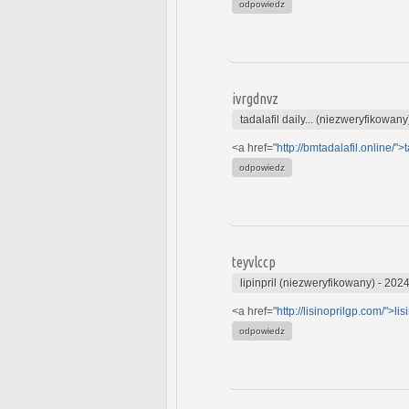
odpowiedz
ivrgdnvz
tadalafil daily... (niezweryfikowany
<a href="
http://bmtadalafil.online/">t
odpowiedz
teyvlccp
lipinpril (niezweryfikowany)
-
2024
<a href="
http://lisinoprilgp.com/">lis
odpowiedz