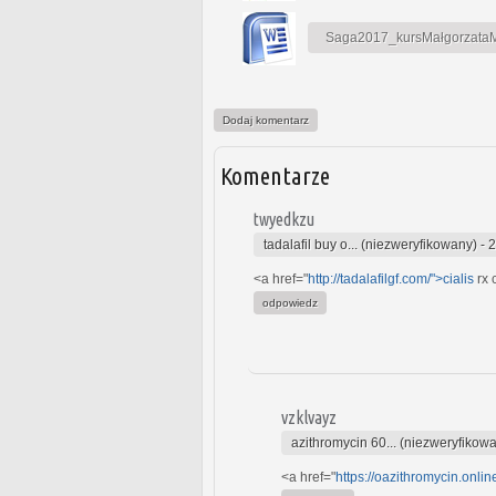
Saga2017_kursMałgorzataMa
Dodaj komentarz
Komentarze
twyedkzu
tadalafil buy o... (niezweryfikowany)
-
2
<a href="
http://tadalafilgf.com/">cialis
rx 
odpowiedz
vzklvayz
azithromycin 60... (niezweryfikow
<a href="
https://oazithromycin.onli