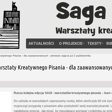
AKTUALNOŚCI
O PROJEKCIE
TEKSTY
BI
eatywnego Pisania - dla zaawansowanych - pierwsze zajęcia już 2 października
rsztaty Kreatywnego Pisania - dla zaawansowanych 
Rusza kolejna edycja SAGI - warsztatów kreatywnego pisania – kur
Do udziału w warsztatach zapraszamy osoby, które ukończyły 60 rok życia
rozpocząć przygodę z pisaniem albo podszkolić swój warsztat pisarski. 
najgłębsze emocje. Jak pisać, by nieustająco wyrywać czytelnika ze s