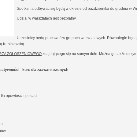
Spotkania odbywać się będą w okresie od października do grudnia w Wil
Udział w warsztatach jest bezpłatny.
Uczestnicy będą pracować w grupach warsztatowych. Równolegle będą 
ną Kubisiowską
RZA ZGŁOSZENIOWEGO
znajdującego się na samym dole. Można go także otrzyma
kreatywności - kurs dla zaawansowanych
ła opowieści i postaci
le
ypów