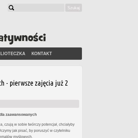
Szukaj
Formularz wyszukiwania
BLIOTECZKA
KONTAKT
- pierwsze zajęcia już 2
s dla zaawansowanych
, czują w sobie twórczy potencjał, chciałyby
Uczymy jak pisać, by poruszyć w czytelniku
chematów myślowych.