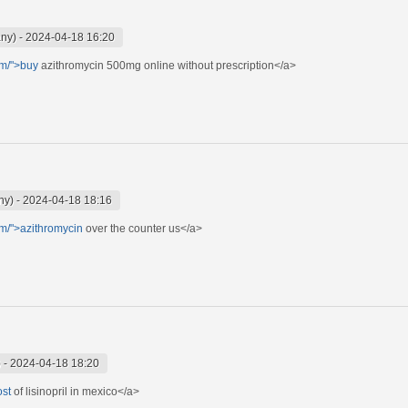
any)
-
2024-04-18 16:20
om/">buy
azithromycin 500mg online without prescription</a>
ny)
-
2024-04-18 18:16
om/">azithromycin
over the counter us</a>
)
-
2024-04-18 18:20
ost
of lisinopril in mexico</a>