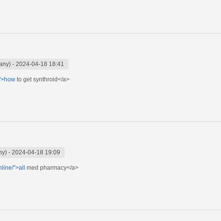
any)
-
2024-04-18 18:41
/">how
to get synthroid</a>
ny)
-
2024-04-18 19:09
line/">all
med pharmacy</a>