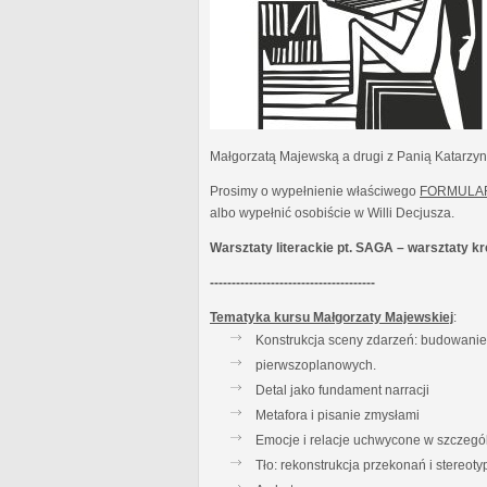
Małgorzatą Majewską a drugi z Panią Katarzy
Prosimy o wypełnienie właściwego
FORMULA
albo wypełnić osobiście w Willi Decjusza.
Warsztaty literackie pt. SAGA – warsztaty 
--------------------------------------
Tematyka kursu Małgorzaty Majewskiej
:
Konstrukcja sceny zdarzeń: budowanie t
pierwszoplanowych.
Detal jako fundament narracji
Metafora i pisanie zmysłami
Emocje i relacje uchwycone w szczegó
Tło: rekonstrukcja przekonań i stereot