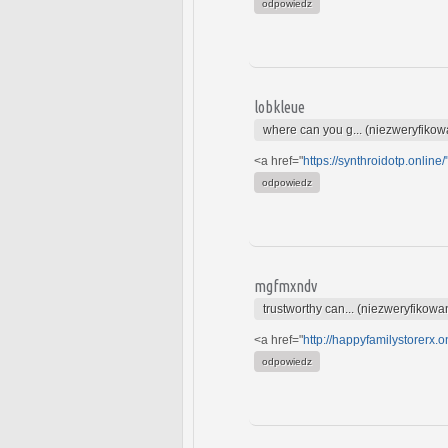
odpowiedz
lobkleue
where can you g... (niezweryfikow
<a href="
https://synthroidotp.online
odpowiedz
mgfmxndv
trustworthy can... (niezweryfikowa
<a href="
http://happyfamilystorerx.on
odpowiedz