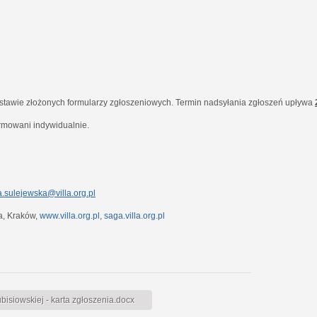
dstawie złożonych formularzy zgłoszeniowych. Termin nadsyłania zgłoszeń upływa
ormowani indywidualnie.
.sulejewska@villa.org.pl
7a, Kraków,
www.villa.org.pl
,
saga.villa.org.pl
siowskiej - karta zgłoszenia.docx