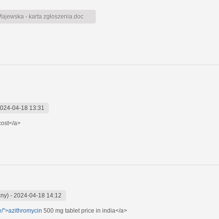
jewska - karta zgłoszenia.doc
024-04-18 13:31
cost</a>
any)
-
2024-04-18 14:12
ne/">azithromycin
500 mg tablet price in india</a>