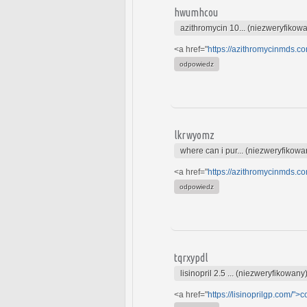
hwumhcou
azithromycin 10... (niezweryfikow
<a href="
https://azithromycinmds.c
odpowiedz
lkrwyomz
where can i pur... (niezweryfikowa
<a href="
https://azithromycinmds.c
odpowiedz
tqrxypdl
lisinopril 2.5 ... (niezweryfikowany
<a href="
https://lisinoprilgp.com/">c