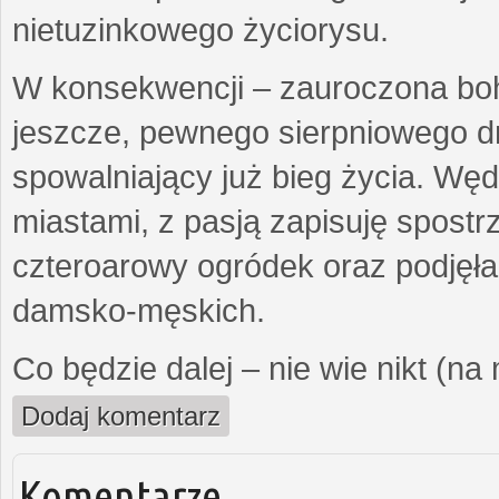
nietuzinkowego życiorysu.
W konsekwencji – zauroczona bo
jeszcze, pewnego sierpniowego d
spowalniający już bieg życia. Wę
miastami, z pasją zapisuję spost
czteroarowy ogródek oraz podjęł
damsko-męskich.
Co będzie dalej – nie wie nikt (na
Dodaj komentarz
Komentarze