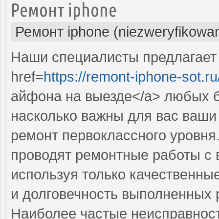
Ремонт iphone
Ремонт iphone (niezweryfikowa
Наши специалисты предлагает
href=
https://remont-iphone-sot.ru
айфона на выезде</a> любых 
насколько важны для вас ваши
ремонт первоклассного уровн
проводят ремонтные работы с 
используя только качественные
и долговечность выполненных 
Наиболее частые неисправност