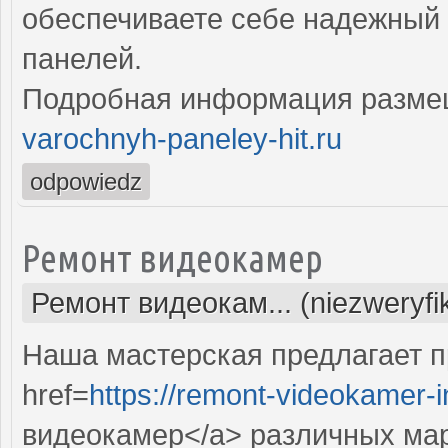
обеспечиваете себе надежный 
панелей.
Подробная информация разме
varochnyh-paneley-hit.ru
odpowiedz
Ремонт видеокамер
Ремонт видеокам... (niezweryf
Наша мастерская предлагает 
href=
https://remont-videokamer-i
видеокамер</a> различных ма