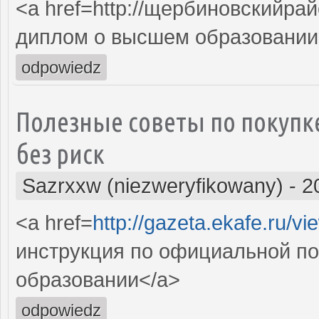
<a href=http://щербиновскийрай
диплом о высшем образовании
odpowiedz
Полезные советы по покупк
без риск
Sazrxxw (niezweryfikowany)
-
2
<a href=
http://gazeta.ekafe.ru/v
инструкция по официальной п
образовании</a>
odpowiedz