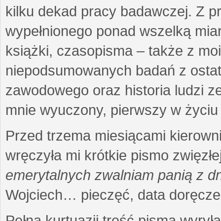
kilku dekad pracy badawczej. Z 
wypełnionego ponad wszelką miarę
książki, czasopisma – także z mo
niepodsumowanych badań z ostatni
zawodowego oraz historia ludzi ze
mnie wyuczony, pierwszy w życiu 
Przed trzema miesiącami kierownic
wręczyła mi krótkie pismo zwięzłej
emerytalnych zwalniam panią z dn
Wojciech… pieczęć, data doręcze
Pełna kurtuazji treść pisma wyrył