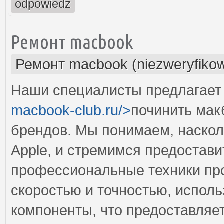
odpowiedz
Ремонт macbook
Ремонт macbook (niezweryfiko
Наши специалисты предлагает 
macbook-club.ru/>
починить мак
брендов. Мы понимаем, наскол
Apple, и стремимся предостав
профессиональные техники пр
скоростью и точностью, испол
компоненты, что предоставляе