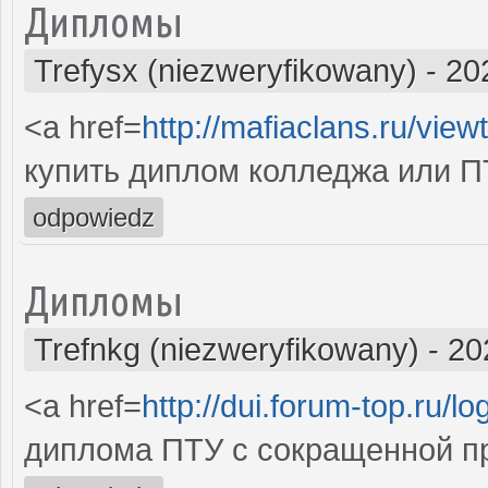
Дипломы
Trefysx (niezweryfikowany)
-
20
<a href=
http://mafiaclans.ru/vie
купить диплом колледжа или ПТ
odpowiedz
Дипломы
Trefnkg (niezweryfikowany)
-
20
<a href=
http://dui.forum-top.ru/l
диплома ПТУ с сокращенной п