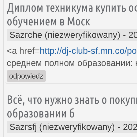
Диплом техникума купить 
обучением в Моск
Sazrche (niezweryfikowany)
-
2
<a href=
http://dj-club-sf.mn.co/
среднем полном образовании: 
odpowiedz
Всё, что нужно знать о поку
образовании б
Sazrsfj (niezweryfikowany)
-
202