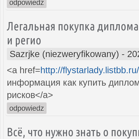
odpowiedz
Легальная покупка диплома
и регио
Sazrjke (niezweryfikowany)
-
20
<a href=
http://flystarlady.listbb
информация как купить диплом
рисков</a>
odpowiedz
Всё, что нужно знать о поку