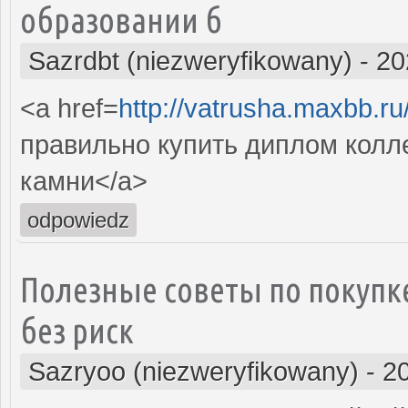
образовании б
Sazrdbt (niezweryfikowany)
-
20
<a href=
http://vatrusha.maxbb.r
правильно купить диплом колл
камни</a>
odpowiedz
Полезные советы по покупк
без риск
Sazryoo (niezweryfikowany)
-
2