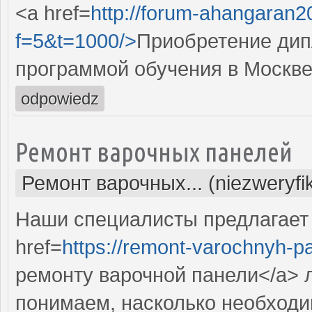
<a href=
http://forum-ahangaran20
f=5&t=1000/>
Приобретение дип
программой обучения в Москве
odpowiedz
Ремонт варочных панелей
Ремонт варочных... (niezweryf
Наши специалисты предлагает
href=
https://remont-varochnyh-pa
ремонту варочной панели</a>
понимаем, насколько необходи