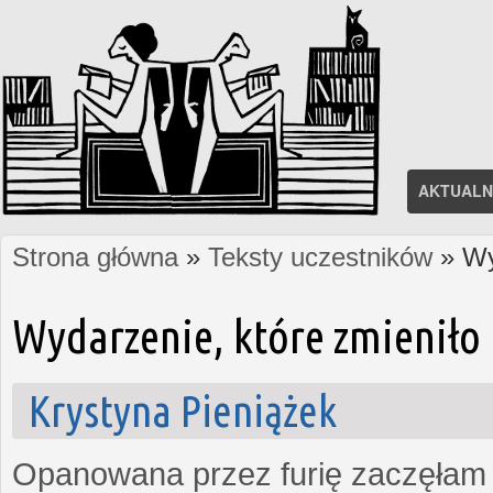
AKTUALN
Strona główna
»
Teksty uczestników
» Wy
Jesteś tutaj
Wydarzenie, które zmieniło 
Krystyna Pieniążek
Opanowana przez furię zaczęłam