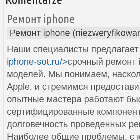
Ремонт iphone
Ремонт iphone (niezweryfikowa
Наши специалисты предлагает 
iphone-sot.ru/>
срочный ремонт 
моделей. Мы понимаем, наско
Apple, и стремимся предостав
опытные мастера работают быст
сертифицированные компоненты
долговечность проведенных ре
Наиболее общие проблемы, с 