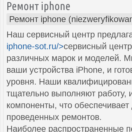
Ремонт iphone
Ремонт iphone (niezweryfikowa
Наш сервисный центр предлага
iphone-sot.ru/>
сервисный центр
различных марок и моделей. М
ваши устройства iPhone, и гот
уровня. Наши квалифицирован
тщательно выполняют работу, 
компоненты, что обеспечивает
проведенных ремонтов.
Наиболее распространенные по