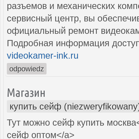
разъемов и механических комп
сервисный центр, вы обеспечи
официальный ремонт видеока
Подробная информация доступ
videokamer-ink.ru
odpowiedz
Магазин
купить сейф (niezweryfikowany
Тут можно сейф купить москва<
сейф оптом</a>