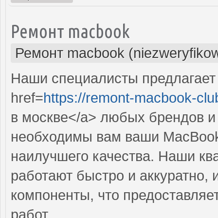
Ремонт macbook
Ремонт macbook (niezweryfiko
Наши специалисты предлагает
href=
https://remont-macbook-clu
в москве</a> любых брендов и
необходимы вам ваши MacBook,
наилучшего качества. Наши к
работают быстро и аккуратно,
компоненты, что предоставляе
работ.