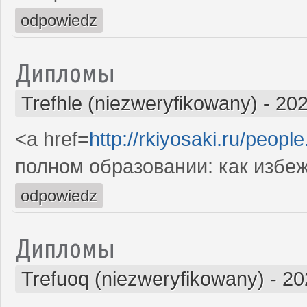
odpowiedz
Дипломы
Trefhle (niezweryfikowany)
-
202
<a href=
http://rkiyosaki.ru/peopl
полном образовании: как избе
odpowiedz
Дипломы
Trefuoq (niezweryfikowany)
-
20