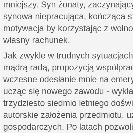
mniejszy. Syn żonaty, zaczynający
synowa niepracująca, kończąca st
motywacja by korzystając z woln
własny rachunek.
Jak zwykle w trudnych sytuacjach 
mądrą radą, propozycją współprac
wczesne odesłanie mnie na emeryt
ucząc się nowego zawodu - wykł
trzydziesto siedmio letniego doś
autorskie założenia przedmiotu,
gospodarczych. Po latach pozwoli