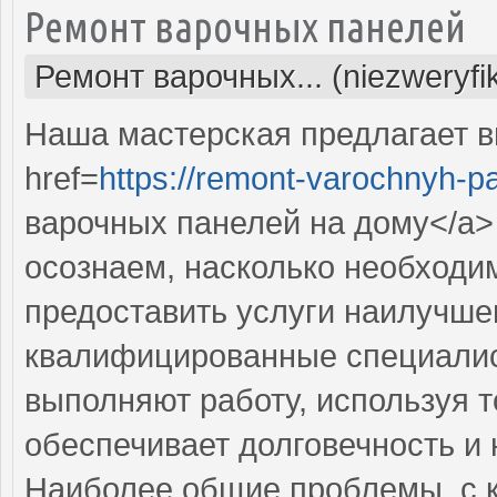
Ремонт варочных панелей
Ремонт варочных... (niezweryf
Наша мастерская предлагает 
href=
https://remont-varochnyh-pa
варочных панелей на дому</a>
осознаем, насколько необходи
предоставить услуги наилучше
квалифицированные специалис
выполняют работу, используя т
обеспечивает долговечность и
Наиболее общие проблемы, с 