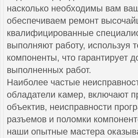
насколько необходимы вам ваш
обеспечиваем ремонт высочай
квалифицированные специалис
выполняют работу, используя 
компоненты, что гарантирует д
выполненных работ.
Наиболее частые неисправност
обладатели камер, включают 
объектив, неисправности прог
разъемов и поломки компонент
наши опытные мастера оказыва