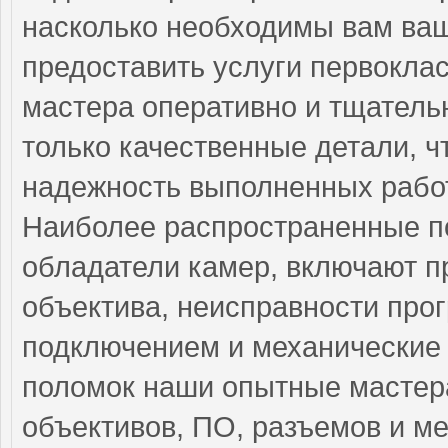
насколько необходимы вам ва
предоставить услуги первокла
мастера оперативно и тщатель
только качественные детали, ч
надежность выполненных работ
Наиболее распространенные по
обладатели камер, включают п
объектива, неисправности про
подключением и механические 
поломок наши опытные мастера
объективов, ПО, разъемов и м