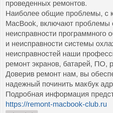
проведенных ремонтов.
Наиболее общие проблемы, с 
MacBook, включают проблемы с
неисправности программного 
и неисправности системы охла
неисправностей наши професс
ремонт экранов, батарей, ПО, 
Доверив ремонт нам, вы обесп
надежный починить макбук адр
Подробная информация предст
https://remont-macbook-club.ru