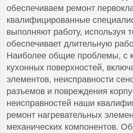
обеспечиваем ремонт первокла
квалифицированные специалис
выполняют работу, используя т
обеспечивает длительную рабо
Наиболее общие проблемы, с 
кухонных поверхностей, включ
элементов, неисправности сен
разъемов и повреждения корпу
неисправностей наши квалифи
ремонт нагревательных элемен
механических компонентов. Об