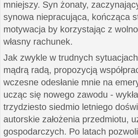
mniejszy. Syn żonaty, zaczynający
synowa niepracująca, kończąca st
motywacja by korzystając z woln
własny rachunek.
Jak zwykle w trudnych sytuacjach 
mądrą radą, propozycją współprac
wczesne odesłanie mnie na emeryt
ucząc się nowego zawodu - wykł
trzydziesto siedmio letniego doś
autorskie założenia przedmiotu,
gospodarczych. Po latach pozwoli