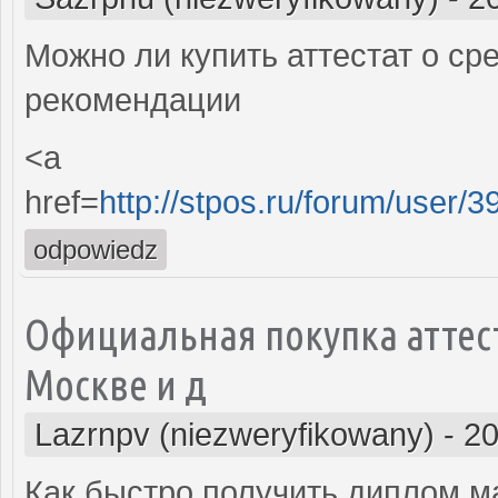
Можно ли купить аттестат о с
рекомендации
<a
href=
http://stpos.ru/forum/user/
odpowiedz
Официальная покупка аттес
Москве и д
Lazrnpv (niezweryfikowany)
-
20
Как быстро получить диплом м