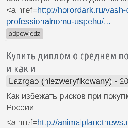
<a href=
http://horordark.ru/vash
professionalnomu-uspehu/...
odpowiedz
Купить диплом о среднем п
и как и
Lazrgao (niezweryfikowany)
-
20
Как избежать рисков при поку
России
<a href=
http://animalplanetnews.