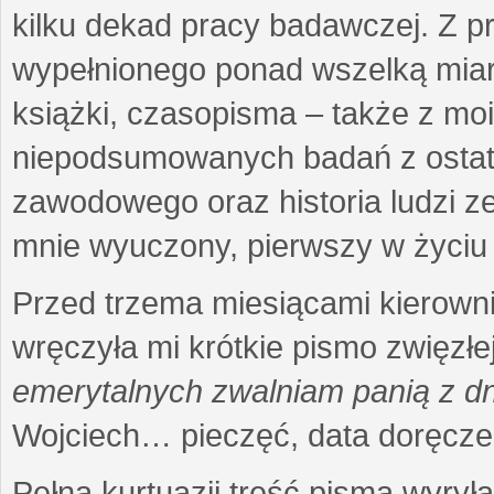
kilku dekad pracy badawczej. Z 
wypełnionego ponad wszelką miarę
książki, czasopisma – także z mo
niepodsumowanych badań z ostatni
zawodowego oraz historia ludzi ze
mnie wyuczony, pierwszy w życiu 
Przed trzema miesiącami kierownic
wręczyła mi krótkie pismo zwięzłej
emerytalnych zwalniam panią z dn
Wojciech… pieczęć, data doręcze
Pełna kurtuazji treść pisma wyrył