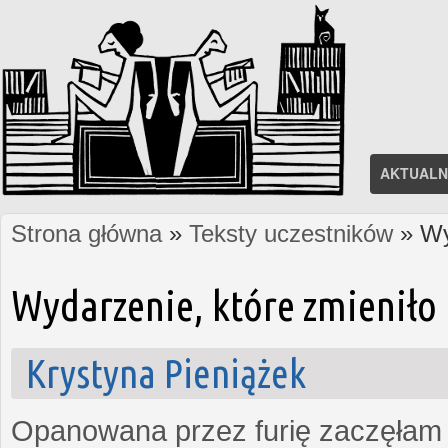
AKTUALN
Strona główna
»
Teksty uczestników
» Wy
Jesteś tutaj
Wydarzenie, które zmieniło 
Krystyna Pieniążek
Opanowana przez furię zaczęłam