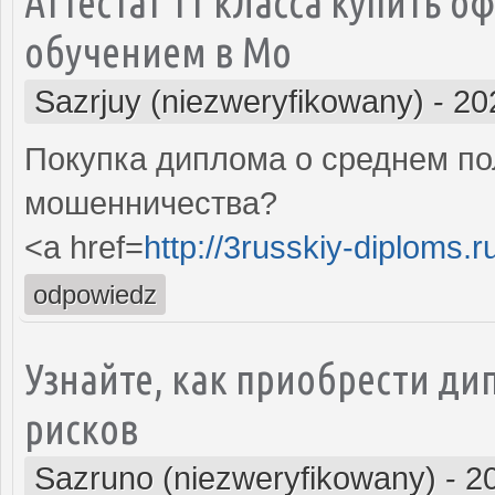
Аттестат 11 класса купить 
обучением в Мо
Sazrjuy (niezweryfikowany)
-
20
Покупка диплома о среднем по
мошенничества?
<a href=
http://3russkiy-diploms.
odpowiedz
Узнайте, как приобрести д
рисков
Sazruno (niezweryfikowany)
-
2