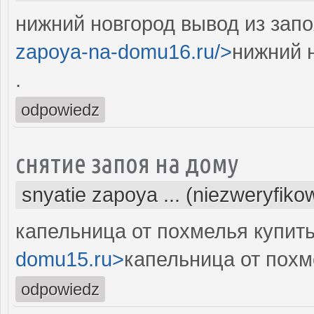
нижний новгород вывод из запо
zapoya-na-domu16.ru/>
нижний 
.
odpowiedz
снятие запоя на дому
snyatie zapoya ... (niezweryfiko
капельница от похмелья купить
domu15.ru>
капельница от похм
odpowiedz