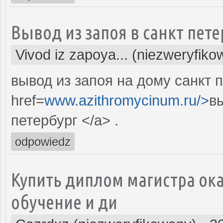
Вывод из запоя в санкт пете
Vivod iz zapoya... (niezweryfiko
вывод из запоя на дому санкт 
href=
www.azithromycinum.ru/>
в
петербург </a> .
odpowiedz
Купить диплом магистра ок
обучение и ди