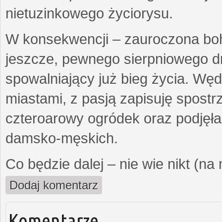
nietuzinkowego życiorysu.
W konsekwencji – zauroczona bo
jeszcze, pewnego sierpniowego d
spowalniający już bieg życia. Wę
miastami, z pasją zapisuję spost
czteroarowy ogródek oraz podjęł
damsko-męskich.
Co będzie dalej – nie wie nikt (na
Dodaj komentarz
Komentarze