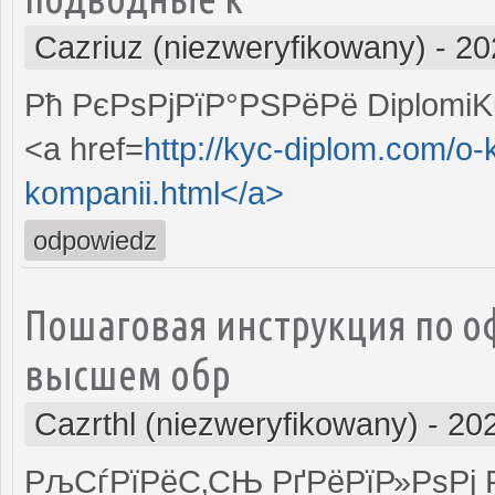
Cazriuz (niezweryfikowany)
-
20
Рћ РєРѕРјРїР°РЅРёРё DiplomiK
<a href=
http://kyc-diplom.com/o
kompanii.html</a>
odpowiedz
Пошаговая инструкция по о
высшем обр
Cazrthl (niezweryfikowany)
-
202
РљСѓРїРёС‚СЊ РґРёРїР»РѕРј