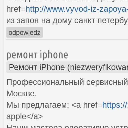
href=
http://www.vyvod-iz-zapoya
из запоя на дому санкт петербу
odpowiedz
ремонт iphone
Ремонт iPhone (niezweryfikowa
Профессиональный сервисный ц
Москве.
Мы предлагаем: <a href=
https:/
apple</a>
Наши мастера оперативно устр