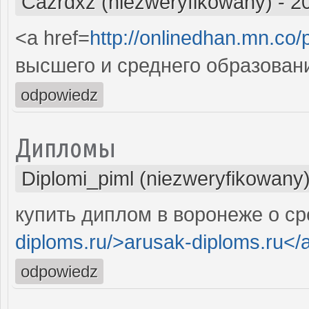
Cazrdxz (niezweryfikowany)
-
2
<a href=
http://onlinedhan.mn.co
высшего и среднего образовани
odpowiedz
Дипломы
Diplomi_piml (niezweryfikowany
купить диплом в воронеже о ср
diploms.ru/>arusak-diploms.ru</
odpowiedz