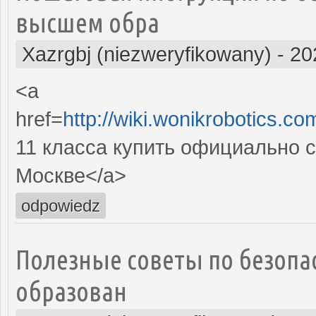
высшем обра
Xazrgbj (niezweryfikowany)
-
20
<a
href=
http://wiki.wonikrobotics.c
11 класса купить официально 
Москве</a>
odpowiedz
Полезные советы по безопа
образован