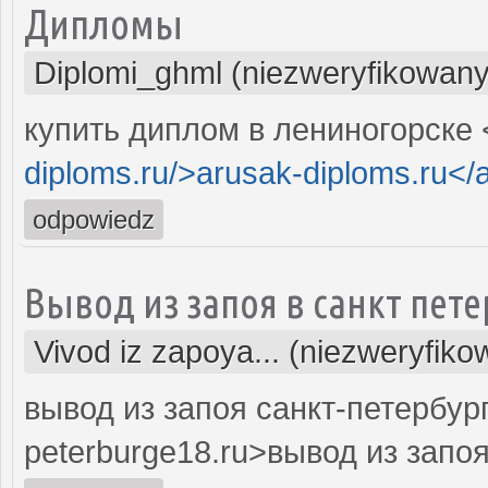
Дипломы
Diplomi_ghml (niezweryfikowany
купить диплом в лениногорске 
diploms.ru/>arusak-diploms.ru</
odpowiedz
Вывод из запоя в санкт пете
Vivod iz zapoya... (niezweryfiko
вывод из запоя санкт-петербург
peterburge18.ru>вывод из запоя