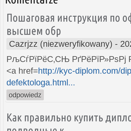
Пошаговая инструкция по о
высшем обр
Cazrjzz (niezweryfikowany)
-
20
РљСѓРїРёС‚СЊ РґРёРїР»РѕРј 
<a href=
http://kyc-diplom.com/di
defektologa.html...
odpowiedz
Как правильно купить дипло
подводные к