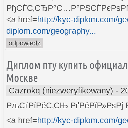
РђСЃС‚СЂР°С…Р°РЅСЃРєРѕР№
<a href=
http://kyc-diplom.com/g
diplom.com/geography...
odpowiedz
Диплом пту купить официа
Москве
Cazrokq (niezweryfikowany)
-
2
РљСѓРїРёС‚СЊ РґРёРїР»РѕРј 
<a href=
http://kyc-diplom.com/ge