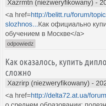
Xazrmtn (niezweryfikowany)
-
2
<a href=
http://belitt.ru/forum/to
slozhnos...
Как официально купи
обучением в Москве</a>
odpowiedz
Как оказалось, купить дипло
сложно
Xazrirp (niezweryfikowany)
-
202
<a href=
http://delta72.at.ua/for
о среднем образовании: полез