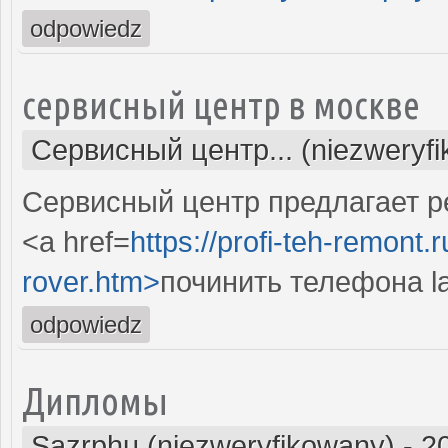
odpowiedz
сервисный центр в москве
Сервисный центр... (niezweryf
Сервисный центр предлагает ре
<a href=
https://profi-teh-remont.
rover.htm>
починить телефона la
odpowiedz
Дипломы
Sazrphu (niezweryfikowany)
-
2