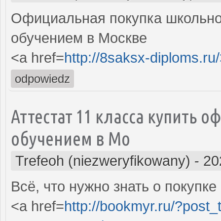
Официальная покупка школьно
обучением в Москве
<a href=
http://8saksx-diploms.r
odpowiedz
Аттестат 11 класса купить 
обучением в Мо
Trefeoh (niezweryfikowany)
-
20
Всё, что нужно знать о покупк
<a href=
http://bookmyr.ru/?post