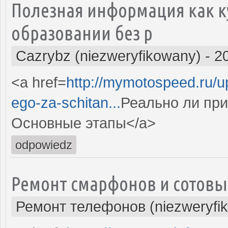
Полезная информация как 
образовании без р
Cazrybz (niezweryfikowany)
-
2
<a href=
http://mymotospeed.ru/u
ego-za-schitan...
Реально ли пр
Основные этапы</a>
odpowiedz
Ремонт смарфонов и сотовы
Ремонт телефонов (niezweryfi