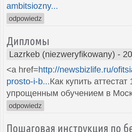
ambitsiozny...
odpowiedz
Дипломы
Lazrkeb (niezweryfikowany)
-
20
<a href=
http://newsbizlife.ru/ofit
prosto-i-b...
Как купить аттестат
упрощенным обучением в Моск
odpowiedz
Пошаговая инструкция по б