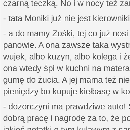
czarną teczką. No i w nocy też z
- tata Moniki już nie jest kierownik
- a do mamy Zośki, tej co już nos
panowie. A ona zawsze taka wyst
wujek, albo kuzyn, albo kolega i ż
ona wtedy śpi w kuchni na matera
gumę do żucia. A jej mama też ni
pieniędzy bo kupuje kiełbasę w k
- dozorczyni ma prawdziwe auto! 
dobrą pracę i nagrodę za to, że p
jakieś notatki o tym kulawym z są