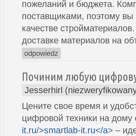
пожеланий и бюджета. Ком
поставщиками, поэтому вы
качестве стройматериалов.
доставке материалов на об
odpowiedz
Починим любую цифровую
Jesserhirl (niezweryfikowan
Цените свое время и удобс
цифровой техники на дому о
it.ru/>smartlab-it.ru</a>
– ид