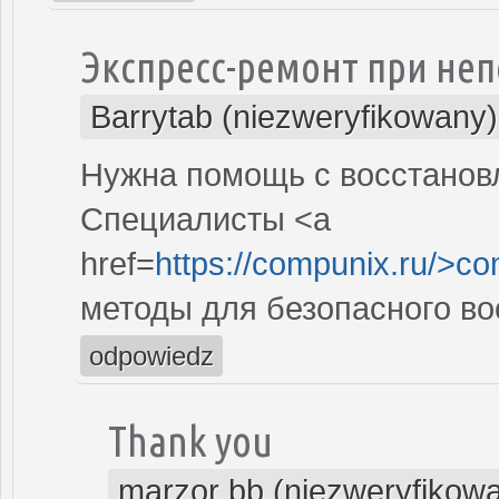
Экспресс-ремонт при не
Barrytab (niezweryfikowany)
Нужна помощь с восстанов
Специалисты <a
href=
https://compunix.ru/>c
методы для безопасного в
odpowiedz
Thank you
marzor bb (niezweryfikow