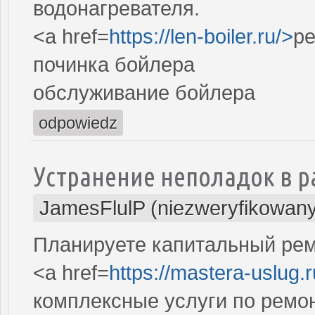
водонагревателя.
<a href=
https://len-boiler.ru/>
ре
починка бойлера
обслуживание бойлера
odpowiedz
Устранение неполадок в р
JamesFlulP (niezweryfikowany
Планируете капитальный рем
<a href=
https://mastera-uslug.
комплексные услуги по ремо