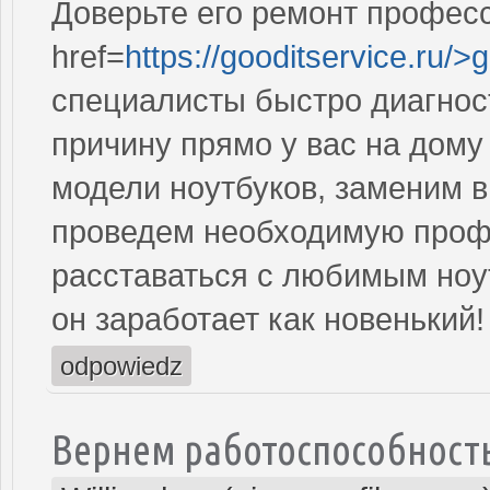
Доверьте его ремонт профес
href=
https://gooditservice.ru/>
специалисты быстро диагнос
причину прямо у вас на дом
модели ноутбуков, заменим 
проведем необходимую профи
расставаться с любимым ноут
он заработает как новенький!
odpowiedz
Вернем работоспособност