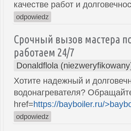
качестве работ и долговечно
odpowiedz
Срочный вызов мастера по
работаем 24/7
Donaldflola (niezweryfikowany
Хотите надежный и долговеч
водонагревателя? Обращайте
href=
https://bayboiler.ru/>baybo
odpowiedz