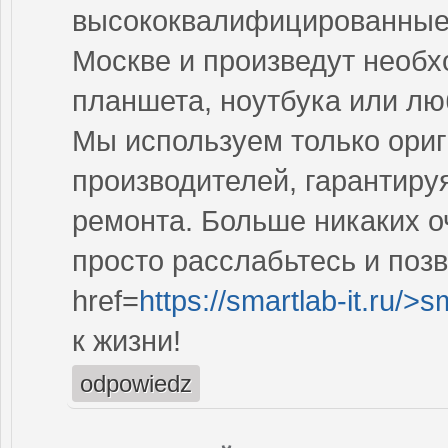
высококвалифицированные 
Москве и произведут необ
планшета, ноутбука или лю
Мы используем только ориг
производителей, гарантиру
ремонта. Больше никаких о
просто расслабьтесь и поз
href=
https://smartlab-it.ru/>s
к жизни!
odpowiedz