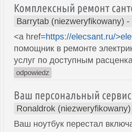
Комплексный ремонт сант
Barrytab (niezweryfikowany)
-
<a href=
https://elecsant.ru/>el
помощник в ремонте электрик
услуг по доступным расценк
odpowiedz
Ваш персональный сервис
Ronaldrok (niezweryfikowany)
Ваш ноутбук перестал включа