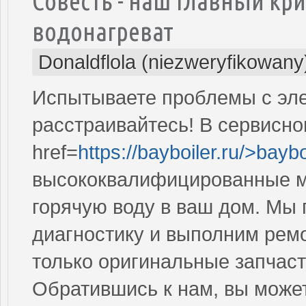
Совесть - наш главный кр
водонагреват
Donaldflola (niezweryfikowany
Испытываете проблемы с эле
расстраивайтесь! В сервисно
href=
https://bayboiler.ru/>baybo
высококвалифицированные ма
горячую воду в ваш дом. Мы
диагностику и выполним рем
только оригинальные запчас
Обратившись к нам, вы може