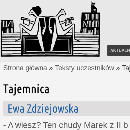
AKTUALN
Strona główna
»
Teksty uczestników
» Ta
Jesteś tutaj
Tajemnica
Ewa Zdziejowska
- A wiesz? Ten chudy Marek z II b 