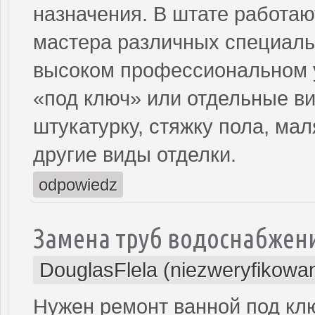
назначения. В штате работа
мастера различных специаль
высоком профессиональном у
«под ключ» или отдельные ви
штукатурку, стяжку пола, ма
другие виды отделки.
odpowiedz
Замена труб водоснабжени
DouglasFlela (niezweryfikowa
Нужен ремонт ванной под кл