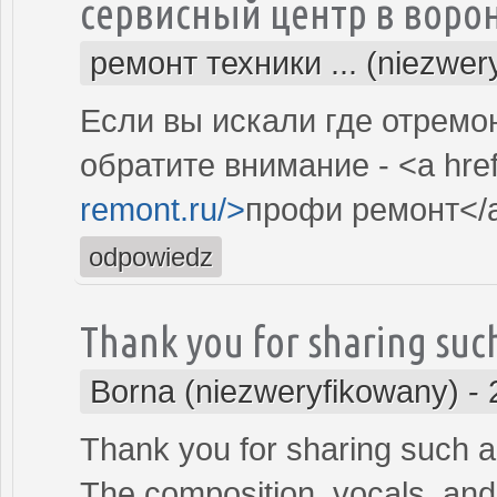
сервисный центр в воро
ремонт техники ... (niezwer
Если вы искали где отремо
обратите внимание - <a hre
remont.ru/>
профи ремонт</
odpowiedz
Thank you for sharing such
Borna (niezweryfikowany)
-
Thank you for sharing such a 
The composition, vocals, and 