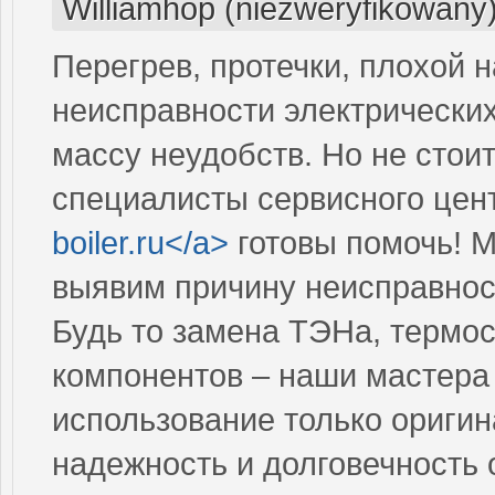
Williamhop (niezweryfikowany
Перегрев, протечки, плохой н
неисправности электрических
массу неудобств. Но не стои
специалисты сервисного цент
boiler.ru</a>
готовы помочь! М
выявим причину неисправност
Будь то замена ТЭНа, термос
компонентов – наши мастера 
использование только оригин
надежность и долговечность