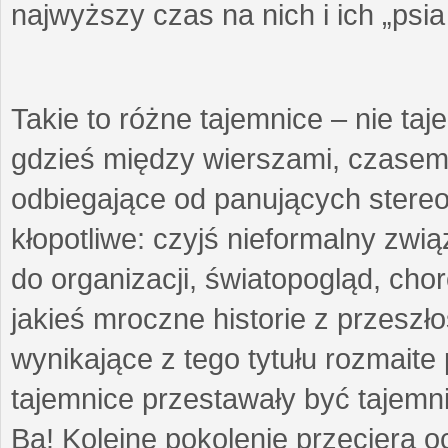
najwyższy czas na nich i ich „psi
Takie to różne tajemnice – nie ta
gdzieś między wierszami, czasem 
odbiegające od panujących stere
kłopotliwe: czyjś nieformalny zw
do organizacji, światopogląd, cho
jakieś mroczne historie z przeszł
wynikające z tego tytułu rozmaite p
tajemnice przestawały być tajemni
Ba! Kolejne pokolenie przeciera 