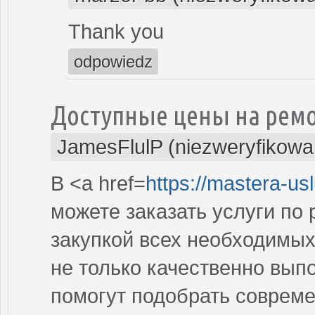
Thank you
odpowiedz
Доступные цены на рем
JamesFlulP (niezweryfikowa
В <a href=
https://mastera-us
можете заказать услуги по
закупкой всех необходимы
не только качественно вып
помогут подобрать соврем