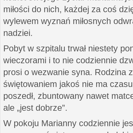
miłości do nich, każdej za coś dzi
wylewem wyznań miłosnych odwra
nadziei.
Pobyt w szpitalu trwał niestety p
wieczorami i to nie codziennie d
prosi o wezwanie syna. Rodzina z
świętowaniem jakoś nie ma czasu g
poszedł, zbuntowany nawet matce z
ale „jest dobrze”.
W pokoju Marianny codziennie jes