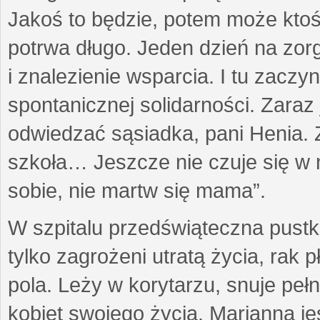
Jakoś to będzie, potem może ktoś 
potrwa długo. Jeden dzień na zor
i znalezienie wsparcia. I tu zacz
spontanicznej solidarności. Zara
odwiedzać sąsiadka, pani Henia. Z
szkoła… Jeszcze nie czuje się w 
sobie, nie martw się mama”.
W szpitalu przedświąteczna pustk
tylko zagrożeni utratą życia, rak p
pola. Leży w korytarzu, snuje p
kobiet swojego życia. Marianna jes