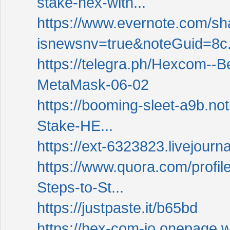
stake-hex-with...
https://www.evernote.com/sha
isnewsnv=true&noteGuid=8c.
https://telegra.ph/Hexcom--B
MetaMask-06-02
https://booming-sleet-a9b.no
Stake-HE...
https://ext-6323823.livejourn
https://www.quora.com/profi
Steps-to-St...
https://justpaste.it/b65bd
https://hex-com-io.onepage.w