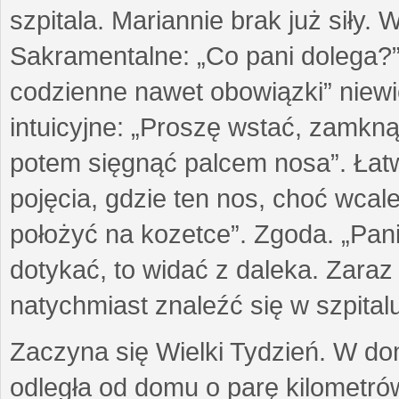
szpitala. Mariannie brak już siły.
Sakramentalne: „Co pani dolega?”
codzienne nawet obowiązki” niew
intuicyjne: „Proszę wstać, zamkn
potem sięgnąć palcem nosa”. Łatw
pojęcia, gdzie ten nos, choć wcale
położyć na kozetce”. Zgoda. „Pani
dotykać, to widać z daleka. Zaraz
natychmiast znaleźć się w szpitalu
Zaczyna się Wielki Tydzień. W domu
odległa od domu o parę kilometrów