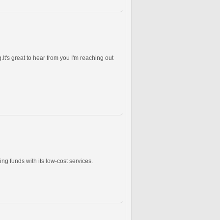
g.It's great to hear from you I'm reaching out
g funds with its low-cost services.