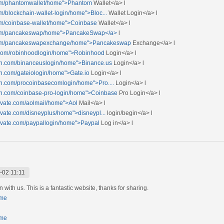
.com/phantomwallet/home">Phantom
Wallet</a> l
om/blockchain-wallet-login/home">Bloc...
Wallet Login</a> l
com/coinbase-wallet/home">Coinbase
Wallet</a> l
s.com/pancakeswap/home">PancakeSwap</a>
l
s.com/pancakeswapexchange/home">Pancakeswap
Exchange</a> l
i.com/robinhoodlogin/home">Robinhood
Login</a> l
ogin.com/binanceuslogin/home">Binance.us
Login</a> l
gin.com/gateiologin/home">Gate.io
Login</a> l
gin.com/procoinbasecomlogin/home">Pro....
Login</a> l
gin.com/coinbase-pro-login/home">Coinbase
Pro Login</a> l
ctivate.com/aolmail/home">Aol
Mail</a> l
tivate.com/disneyplus/home">disneypl...
login/begin</a> l
ctivate.com/paypallogin/home">Paypal
Log in</a> l
-02 11:11
 with us. This is a fantastic website, thanks for sharing.
ome
ome