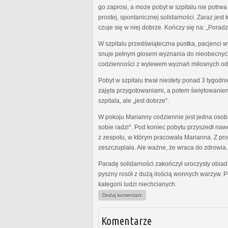
go zaprosi, a może pobyt w szpitalu nie potrw
prostej, spontanicznej solidarności. Zaraz jes
czuje się w niej dobrze. Kończy się na: „Porad
W szpitalu przedświąteczna pustka, pacjenci wyp
snuje pełnym głosem wyznania do nieobecnych k
codzienności z wylewem wyznań miłosnych odw
Pobyt w szpitalu trwał niestety ponad 3 tygod
zajęta przygotowaniami, a potem świętowaniem 
szpitala, ale „jest dobrze”.
W pokoju Marianny codziennie jest jedna osob
sobie radzi*. Pod koniec pobytu przyszedł nawe
z zespołu, w którym pracowała Marianna. Z prof
zeszczuplała. Ale ważne, że wraca do zdrowia.
Paradę solidarności zakończył uroczysty obiad 
pyszny rosół z dużą ilością wonnych warzyw. Po
kategorii ludzi niechcianych.
Dodaj komentarz
Komentarze