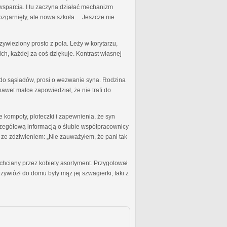
wsparcia. I tu zaczyna działać mechanizm
rozgarnięty, ale nowa szkoła… Jeszcze nie
zywieziony prosto z pola. Leży w korytarzu,
ch, każdej za coś dziękuje. Kontrast własnej
m do sąsiadów, prosi o wezwanie syna. Rodzina
awet matce zapowiedział, że nie trafi do
kompoty, ploteczki i zapewnienia, że syn
zczegółową informacją o ślubie współpracownicy
c ze zdziwieniem: „Nie zauważyłem, że pani tak
echciany przez kobiety asortyment. Przygotował
ywiózł do domu były mąż jej szwagierki, taki z