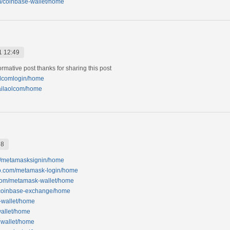
om/coinbase-wallet/home
1 12:49
ormative post thanks for sharing this post
aolcomlogin/home
mailaolcom/home
38
yz/metamasksignin/home
no.com/metamask-login/home
.com/metamask-wallet/home
m/coinbase-exchange/home
r-wallet/home
wallet/home
nwallet/home