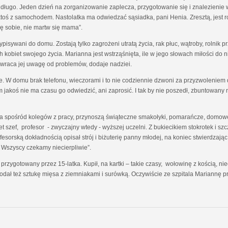
a długo. Jeden dzień na zorganizowanie zaplecza, przygotowanie się i znalezienie 
t ktoś z samochodem. Nastolatka ma odwiedzać sąsiadka, pani Henia. Zresztą, jest 
zę sobie, nie martw się mama”.
isywani do domu. Zostają tylko zagrożeni utratą życia, rak płuc, wątroby, rolnik pr
obiet swojego życia. Marianna jest wstrząśnięta, ile w jego słowach miłości do ni
raca jej uwagę od problemów, dodaje nadziei.
nie. W domu brak telefonu, wieczorami i to nie codziennie dzwoni za przyzwolenie
jakoś nie ma czasu go odwiedzić, ani zaprosić. I tak by nie poszedł, zbuntowany n
a spośród kolegów z pracy, przynoszą świąteczne smakołyki, pomarańcze, domowe 
t szef, profesor - zwyczajny wtedy - wyższej uczelni. Z bukiecikiem stokrotek i s
esorską dokładnością opisał strój i biżuterię panny młodej, na koniec stwierdzają
 Wszyscy czekamy niecierpliwie”.
przygotowany przez 15-latka. Kupił, na kartki – takie czasy, wołowinę z kością, ni
dał też sztukę mięsa z ziemniakami i surówką. Oczywiście ze szpitala Mariannę prz