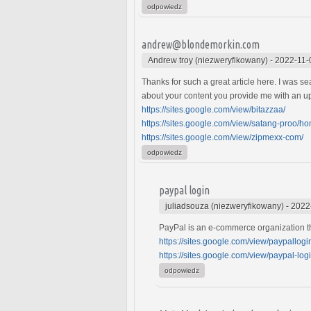
odpowiedz
andrew@blondemorkin.com
Andrew troy (niezweryfikowany)
-
2022-11-
Thanks for such a great article here. I was sea
about your content you provide me with an u
https://sites.google.com/view/bitazzaa/
https://sites.google.com/view/satang-proo/h
https://sites.google.com/view/zipmexx-com/
odpowiedz
paypal login
juliadsouza (niezweryfikowany)
-
2022
PayPal is an e-commerce organization tha
https://sites.google.com/view/paypallog
https://sites.google.com/view/paypal-log
odpowiedz