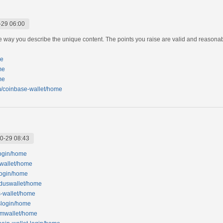
-29 06:00
the way you describe the unique content. The points you raise are valid and reasonabl
me
me
me
om/coinbase-wallet/home
0-29 08:43
login/home
-wallet/home
login/home
oduswallet/home
s-wallet/home
slogin/home
tomwallet/home