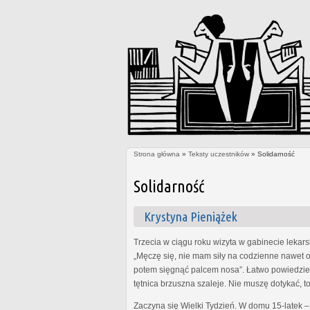
Strona główna
»
Teksty uczestników
» Solidarność
Jesteś tutaj
Solidarność
Krystyna Pieniążek
Trzecia w ciągu roku wizyta w gabinecie lekars
„Męczę się, nie mam siły na codzienne nawet o
potem sięgnąć palcem nosa”. Łatwo powiedzieć, 
tętnica brzuszna szaleje. Nie muszę dotykać, t
Zaczyna się Wielki Tydzień. W domu 15-latek – 