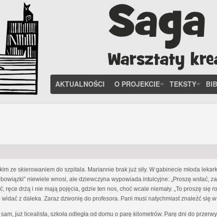
AKTUALNOŚCI
O PROJEKCIE
TEKSTY
BI
kim ze skierowaniem do szpitala. Mariannie brak już siły. W gabinecie młoda leka
bowiązki” niewiele wnosi, ale dziewczyna wypowiada intuicyjne: „Proszę wstać, z
ręce drżą i nie mają pojęcia, gdzie ten nos, choć wcale niemały. „To proszę się r
o widać z daleka. Zaraz dzwonię do profesora. Pani musi natychmiast znaleźć się w 
sam, już licealista, szkoła odległa od domu o parę kilometrów. Parę dni do przerw