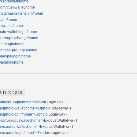
trezoriostart/home
com/trust-wallet/home
om/metamaskextensiom/home
login/home
tomwallet/home
hain-wallet-login/home
ncakeswapexchange/home
ateiologin/home
oinbase-pro-login/home
om/paypallogin/home
om/aolmail/home
2-11-01 12:19
/blockfi-login/home">Blockfi
Login</a> l
om/uphold-wallet/home">Uphold
Wallet</a> l
com/upholdlogin/home">Uphold
Login</a> l
art.com/exoduswallet/home">Exodus
Wallet</a> l
com/exodus-wallet/home">Exodus
Wallet</a> l
.com/exoduslogin/home">Exodus
Login</a> l