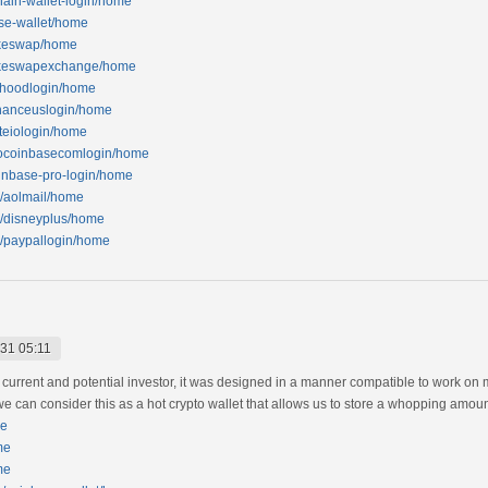
hain-wallet-login/home
ase-wallet/home
cakeswap/home
ncakeswapexchange/home
inhoodlogin/home
binanceuslogin/home
ateiologin/home
procoinbasecomlogin/home
oinbase-pro-login/home
om/aolmail/home
om/disneyplus/home
om/paypallogin/home
31 05:11
 current and potential investor, it was designed in a manner compatible to work on 
we can consider this as a hot crypto wallet that allows us to store a whopping amoun
me
me
me