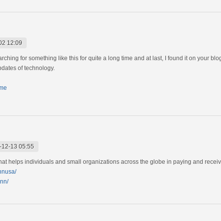
02 12:09
rching for something like this for quite a long time and at last, I found it on your blo
pdates of technology.
ome
-12-13 05:55
t helps individuals and small organizations across the globe in paying and receivin
innusa/
inn/