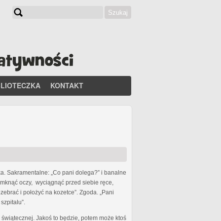
Szukaj
Formularz wyszukiwania
BLIOTECZKA
KONTAKT
rka. Sakramentalne: „Co pani dolega?” i banalne
amknąć oczy, wyciągnąć przed siebie ręce,
ozebrać i położyć na kozetce”. Zgoda. „Pani
szpitalu”.
y świątecznej. Jakoś to będzie, potem może ktoś