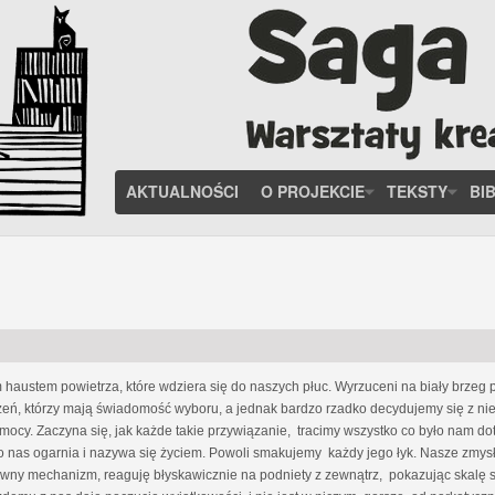
AKTUALNOŚCI
O PROJEKCIE
TEKSTY
BI
austem powietrza, które wdziera się do naszych płuc. Wyrzuceni na biały brzeg po
rzeń, którzy mają świadomość wyboru, a jednak bardzo rzadko decydujemy się z nie
mocy. Zaczyna się, jak każde takie przywiązanie, tracimy wszystko co było nam d
o nas ogarnia i nazywa się życiem. Powoli smakujemy każdy jego łyk. Nasze zmy
rawny mechanizm, reaguję błyskawicznie na podniety z zewnątrz, pokazując skalę 