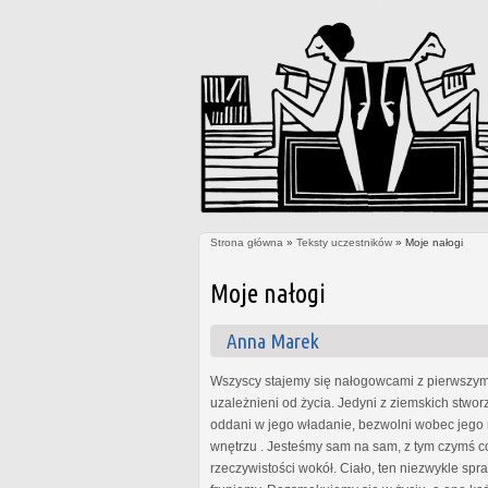
Strona główna
»
Teksty uczestników
» Moje nałogi
Jesteś tutaj
Moje nałogi
Anna Marek
Wszyscy stajemy się nałogowcami z pierwszym h
uzależnieni od życia. Jedyni z ziemskich stwo
oddani w jego władanie, bezwolni wobec jego 
wnętrzu . Jesteśmy sam na sam, z tym czymś c
rzeczywistości wokół. Ciało, ten niezwykle sp