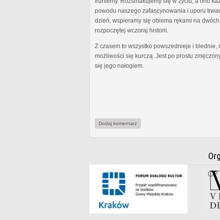
fruniemy. Rozsmakujemy się w życiu, a ono ka
powodu naszego zafascynowania i uporu trwania
dzień, wspieramy się obiema rękami na dwóch 
rozpoczętej wczoraj historii.
Z czasem to wszystko powszednieje i blednie, 
możliwości się kurczą. Jest po prostu zmęczon
się jego nałogiem.
Dodaj komentarz
Org