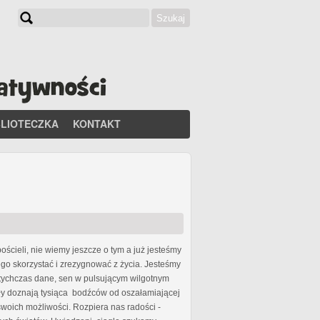
Szukaj
Formularz wyszukiwania
BLIOTECZKA
KONTAKT
ścieli, nie wiemy jeszcze o tym a już jesteśmy
go skorzystać i zrezygnować z życia. Jesteśmy
otychczas dane, sen w pulsującym wilgotnym
sły doznają tysiąca bodźców od oszałamiającej
swoich możliwości. Rozpiera nas radości -