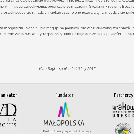
żdemu z nas daje poczucie wyjątkowości i nie jest w niczym gorsze od narkotycz
 w nim, usprawiedliwienia, boga czy przeznaczenia. Stwarzamy systemy filozoficzn
prostych podporach , nadziei i ciekawości. To one pozwalają nam budzić się rank
nasz organizm słabnie i nie reaguje na podniety. Nie widzi cudownej zmienności 
y i zużyty. Ale nawet wtedy, rozpędzony umysł snuje dalszy ciąg opowieści toczące
Klub Sagi – spotkanie 10 luty 2015
anizator
Fundator
Partnerzy
Projekt realizowany przy wsparciu finansowym