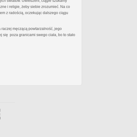
nych światów. Uwiedzeni, ciągle szukamy
e i religie, żeby siebie zrozumieć. Na co
iem z radością, oczekując dalszego ciągu
a raczej męczącą powtarzalność, jego
j się poza granicami swego ciała, bo to stało