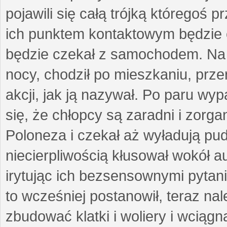
pojawili się całą trójką któregoś p
ich punktem kontaktowym będzie 
będzie czekał z samochodem. Na 
nocy, chodził po mieszkaniu, prz
akcji, jak ją nazywał. Po paru wyp
się, że chłopcy są zaradni i zorga
Poloneza i czekał aż wyładują pud
niecierpliwością kłusował wokół au
irytując ich bezsensownymi pytani
to wcześniej postanowił, teraz nale
zbudować klatki i woliery i wciągn