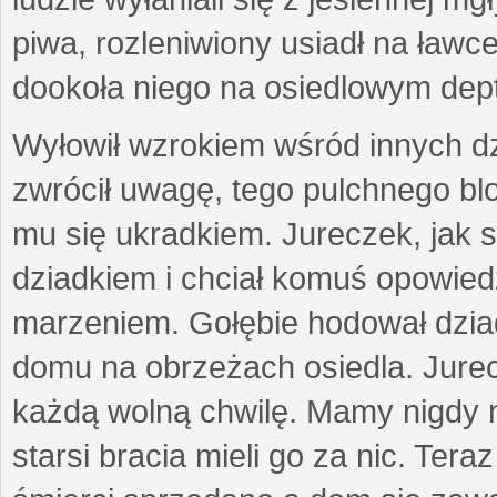
piwa, rozleniwiony usiadł na ławce
dookoła niego na osiedlowym dep
Wyłowił wzrokiem wśród innych dz
zwrócił uwagę, tego pulchnego bl
mu się ukradkiem. Jureczek, jak s
dziadkiem i chciał komuś opowiedz
marzeniem. Gołębie hodował dzia
domu na obrzeżach osiedla. Jurecz
każdą wolną chwilę. Mamy nigdy n
starsi bracia mieli go za nic. Tera