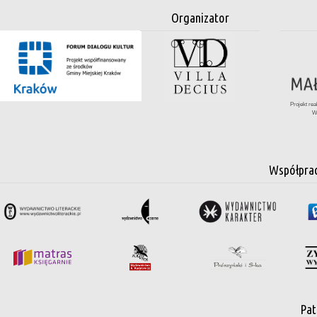
Organizator
Projekt re
W
Współpra
Pat