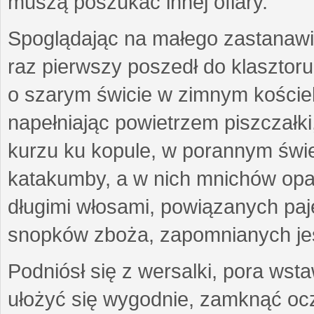
muszą poszukać innej ofiary.
Spoglądając na małego zastanawia
raz pierwszy poszedł do klasztoru
o szarym świcie w zimnym kościel
napełniając powietrzem piszczałki,
kurzu ku kopule, w porannym świet
katakumby, a w nich mnichów opar
długimi włosami, powiązanych pa
snopków zboża, zapomnianych jes
Podniósł się z wersalki, pora wst
ułożyć się wygodnie, zamknąć ocz