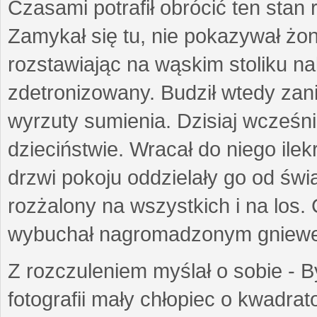
Czasami potrafił obrócić ten sta
Zamykał się tu, nie pokazywał żon
rozstawiając na wąskim stoliku na
zdetronizowany. Budził wtedy zani
wyrzuty sumienia. Dzisiaj wcześn
dzieciństwie. Wracał do niego ilek
drzwi pokoju oddzielały go od świ
rozżalony na wszystkich i na los.
wybuchał nagromadzonym gniew
Z rozczuleniem myślał o sobie - B
fotografii mały chłopiec o kwadrat