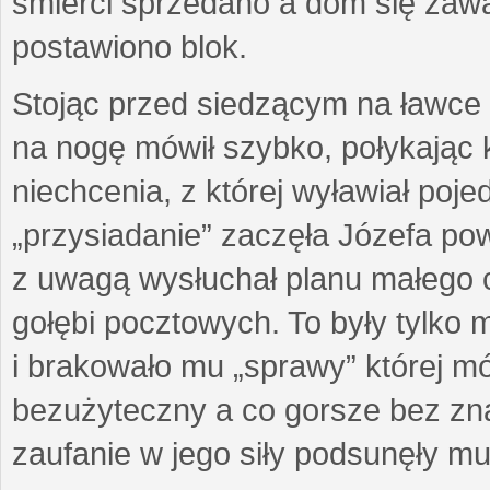
śmierci sprzedano a dom się zawal
postawiono blok.
Stojąc przed siedzącym na ławce
na nogę mówił szybko, połykając 
niechcenia, z której wyławiał pojed
„przysiadanie” zaczęła Józefa powo
z uwagą wysłuchał planu małego c
gołębi pocztowych. To były tylko m
i brakowało mu „sprawy” której mó
bezużyteczny a co gorsze bez zn
zaufanie w jego siły podsunęły mu