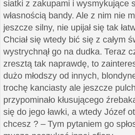
siatki z zakupami i wysmykujące s
własnością bandy. Ale z nim nie m
jeszcze silny, nie upijał się tak ł
Chciał się wtedy bić się z całym ś
wystrychnął go na dudka. Teraz c
zresztą tak naprawdę, to zaintere
dużo młodszy od innych, blondynek
trochę kanciasty ale jeszcze pulc
przypominało kłusującego źrebaka
się do jego ławki, a wtedy Józef o
chcesz ? – Tym pytaniem go spłos