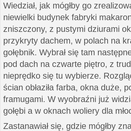
Wiedział, jak mógłby go zrealizo
niewielki budynek fabryki makaro
zniszczony, z pustymi dziurami ok
przykryty dachem, w polach na k
gołębnik. Wybrał się tam następn
pod dach na czwarte piętro, z tru
nieprędko się tu wybierze. Rozgląd
ścian obłaziła farba, okna duże,
framugami. W wyobraźni już widzi
gołębi a w oknach woliery dla mło
Zastanawiał się, gdzie mógłby zna