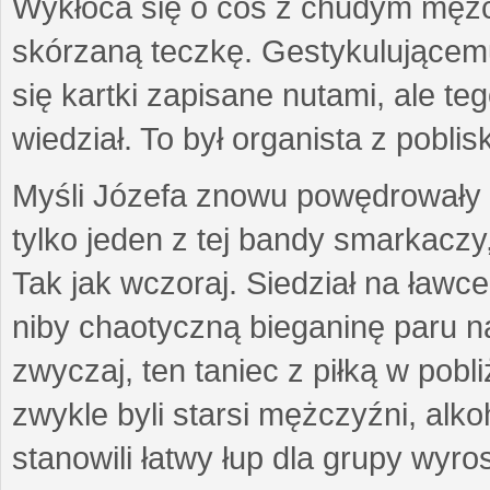
Wykłóca się o coś z chudym mężc
skórzaną teczkę. Gestykulującemu
się kartki zapisane nutami, ale teg
wiedział. To był organista z poblis
Myśli Józefa znowu powędrowały d
tylko jeden z tej bandy smarkaczy
Tak jak wczoraj. Siedział na ław
niby chaotyczną bieganinę paru na
zwyczaj, ten taniec z piłką w pob
zwykle byli starsi mężczyźni, alko
stanowili łatwy łup dla grupy wyr