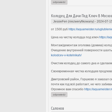
odpowiedz
Колодец Для Дачи Под Ключ В Моско
JessieFen (niezweryfikowany)
-
2024-07-1
от 1500 руб
https://aquameister.ru/uglublen
Цена на чистку колодца под ключ
https://a
Монтаж/демонтаж оголовка (домика) коло
Очищение внутренней поверхности шахты
kolodcev-v-kotelnikah/
Очистим колодец до самого дна и сдела
Своевременная чистка колодцев продлева
Дмитровский район, Горшково я заказал се
почти как год всё работает, не чего забив
Огромное вам спасибо
https://aquameister.
odpowiedz
Салонов