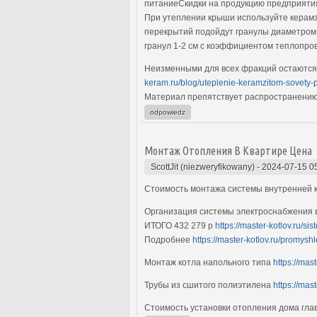
питаниеСкидки на продукцию предприятия
При утеплении крыши используйте керамз
перекрытий подойдут гранулы диаметром 
гранул 1-2 см с коэффициентом теплопро
Неизменными для всех фракций остаются 
keram.ru/blog/uteplenie-keramzitom-sovety-p
Материал препятствует распространению
odpowiedz
Монтаж Отопления В Квартире Цена
ScottJit (niezweryfikowany)
-
2024-07-15 0
Стоимость монтажа системы внутренней
Организация системы электроснабжения в
ИТОГО 432 279 р
https://master-kotlov.ru/si
Подробнее
https://master-kotlov.ru/promysh
Монтаж котла напольного типа
https://mast
Трубы из сшитого полиэтилена
https://mas
Стоимость установки отопления дома гл