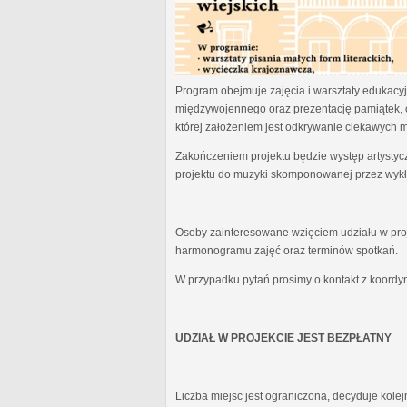
Program obejmuje zajęcia i warsztaty edukacyjn
międzywojennego oraz prezentację pamiątek, 
której założeniem jest odkrywanie ciekawych 
Zakończeniem projektu będzie występ artystyc
projektu do muzyki skomponowanej przez wykł
Osoby zainteresowane wzięciem udziału w proj
harmonogramu zajęć oraz terminów spotkań.
W przypadku pytań prosimy o kontakt z koordy
UDZIAŁ W PROJEKCIE JEST BEZPŁATNY
Liczba miejsc jest ograniczona, decyduje kole