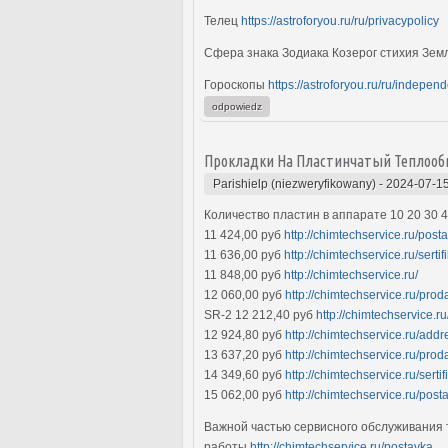
Телец
https://astroforyou.ru/ru/privacypolicy
Сфера знака Зодиака Козерог стихия Зе
Гороскопы
https://astroforyou.ru/ru/indepe
odpowiedz
Прокладки На Пластинчатый Теплоо
Parishielp (niezweryfikowany)
-
2024-07-15
Количество пластин в аппарате 10 20 30 4
11 424,00 руб
http://chimtechservice.ru/post
11 636,00 руб
http://chimtechservice.ru/sertif
11 848,00 руб
http://chimtechservice.ru/
12 060,00 руб
http://chimtechservice.ru/prod
SR-2 12 212,40 руб
http://chimtechservice.
12 924,80 руб
http://chimtechservice.ru/addr
13 637,20 руб
http://chimtechservice.ru/pr
14 349,60 руб
http://chimtechservice.ru/sertif
15 062,00 руб
http://chimtechservice.ru/post
Важной частью сервисного обслуживания 
работы
http://chimtechservice.ru/postavka