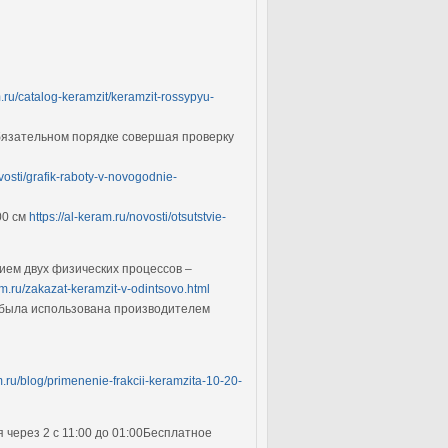
m.ru/catalog-keramzit/keramzit-rossypyu-
обязательном порядке совершая проверку
ovosti/grafik-raboty-v-novogodnie-
00 см
https://al-keram.ru/novosti/otsutstvie-
ием двух физических процессов –
ram.ru/zakazat-keramzit-v-odintsovo.html
я была использована производителем
am.ru/blog/primenenie-frakcii-keramzita-10-20-
 через 2 с 11:00 до 01:00Бесплатное