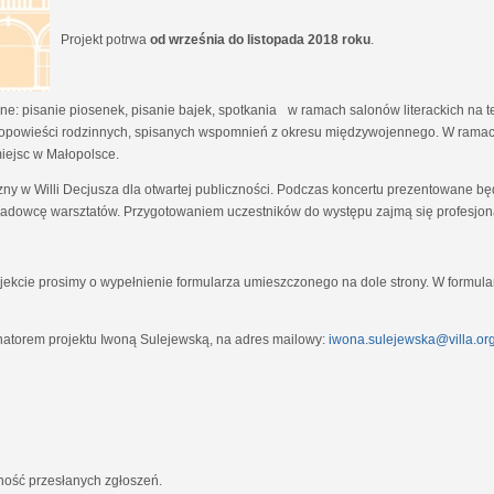
Projekt potrwa
od września do listopada 2018 roku
.
e: pisanie piosenek, pisanie bajek, spotkania w ramach salonów literackich na tem
opowieści rodzinnych, spisanych wspomnień z okresu międzywojennego. W ramach
miejsc w Małopolsce.
zny w Willi Decjusza dla otwartej publiczności. Podczas koncertu prezentowane 
adowcę warsztatów. Przygotowaniem uczestników do występu zajmą się profesjona
ekcie prosimy o wypełnienie formularza umieszczonego na dole strony. W formula
natorem projektu Iwoną Sulejewską, na adres mailowy:
iwona.sulejewska@villa.org
jność przesłanych zgłoszeń.