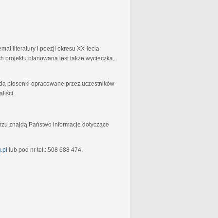
at literatury i poezji okresu XX-lecia
 projektu planowana jest także wycieczka,
będą piosenki opracowane przez uczestników
liści.
rzu znajdą Państwo informacje dotyczące
.pl
lub pod nr tel.: 508 688 474.