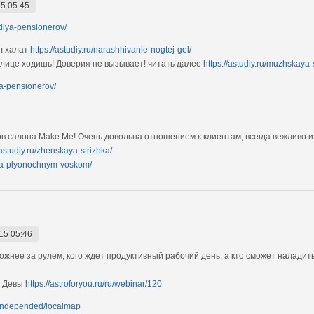
5 05:45
i-dlya-pensionerov/
л халат
https://astudiy.ru/narashhivanie-nogtej-gel/
 улице ходишь! Доверия не вызывает! читать далее
https://astudiy.ru/muzhskaya-
lya-pensionerov/
в салона Make Me! Очень довольна отношением к клиентам, всегда вежливо 
/astudiy.ru/zhenskaya-strizhka/
siya-plyonochnym-voskom/
15 05:46
ожнее за рулем, кого ждет продуктивный рабочий день, а кто сможет наладит
я Девы
https://astroforyou.ru/ru/webinar/120
ru/independed/localmap