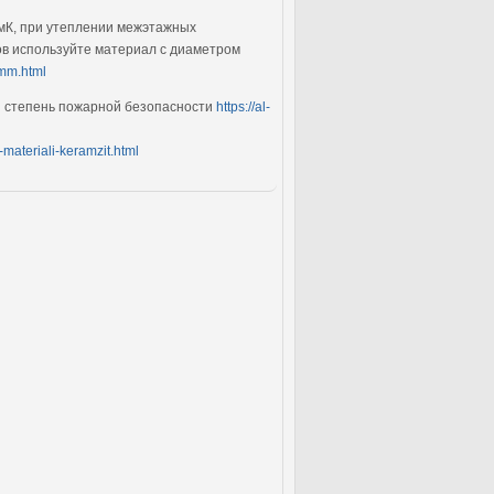
/мК, при утеплении межэтажных
ов используйте материал с диаметром
-mm.html
я степень пожарной безопасности
https://al-
-materiali-keramzit.html