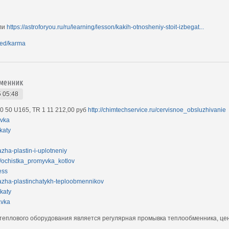
мли
https://astroforyou.ru/ru/learning/lesson/kakih-otnosheniy-stoit-izbegat...
nded/karma
бменник
 05:48
0 50 U165, TR 1 11 212,00 руб
http://chimtechservice.ru/cervisnoe_obsluzhivanie
avka
ikaty
azha-plastin-i-uplotneniy
ru/ochistka_promyvka_kotlov
ess
odazha-plastinchatykh-teploobmennikov
ikaty
avka
теплового оборудования является регулярная промывка теплообменника, цен