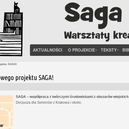
AKTUALNOŚCI
O PROJEKCIE
TEKSTY
BI
ojektu SAGA!
owego projektu SAGA!
SAGA – współpraca z twórczymi środowiskami z obszarów wiejskic
Decjusza dla Seniorów z Krakowa i okolic.