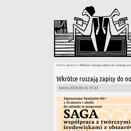
Strona główna
» Wkrótce ruszają zapisy do nowego pr
Jesteś tutaj
Wkrótce ruszają zapisy do n
Iwona
2018-08-31 15:33