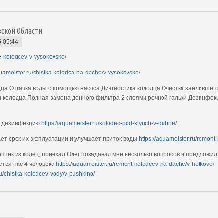
вской Области
5 05:44
ie-kolodcev-v-vysokovske/
quameister.ru/chistka-kolodca-na-dache/v-vysokovske/
дца Откачка воды с помощью насоса Диагностика колодца Очистка заилившего
 колодца Полная замена донного фильтра 2 слоями речной гальки Дезинфек
ем дезинфекцию
https://aquameister.ru/kolodec-pod-klyuch-v-dubne/
ет срок их эксплуатации и улучшает приток воды
https://aquameister.ru/remon
птик из колец, приехал Олег позадавал мне несколько вопросов и предложил 
ается нас 4 человека
https://aquameister.ru/remont-kolodcev-na-dache/v-hotkovo/
ru/chistka-kolodcev-vody/v-pushkino/