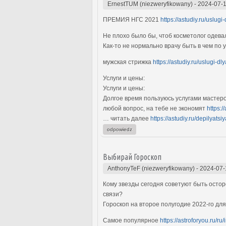
ErnestTUM (niezweryfikowany)
-
2024-07-1
ПРЕМИЯ НГС 2021
https://astudiy.ru/uslug
Не плохо было бы, чтоб косметолог одева
Как-то не нормально врачу быть в чем по
мужская стрижка
https://astudiy.ru/uslugi-d
Услуги и цены:
Услуги и цены:
Долгое время пользуюсь услугами мастеро
любой вопрос, на тебе не экономят
https:/
… читать далее
https://astudiy.ru/depilyat
odpowiedz
Выбирай Гороскоп
AnthonyTeF (niezweryfikowany)
-
2024-07-
Кому звезды сегодня советуют быть остор
связи?
Гороскоп на второе полугодие 2022-го дл
Самое популярное
https://astroforyou.ru/