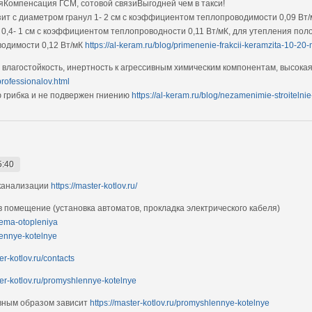
Компенсация ГСМ, сотовой связиВыгодней чем в такси!
ит с диаметром гранул 1- 2 см с коэффициентом теплопроводимости 0,09 Вт
0,4- 1 см с коэффициентом теплопроводности 0,11 Вт/мК, для утепления пол
водимости 0,12 Вт/мК
https://al-keram.ru/blog/primenenie-frakcii-keramzita-10-20
влагостойкость, инертность к агрессивным химическим компонентам, высока
rofessionalov.html
 грибка и не подвержен гниению
https://al-keram.ru/blog/nezamenimie-stroitelnie
5:40
 канализации
https://master-kotlov.ru/
 помещение (установка автоматов, прокладка электрического кабеля)
stema-otopleniya
lennye-kotelnye
er-kotlov.ru/contacts
ter-kotlov.ru/promyshlennye-kotelnye
авным образом зависит
https://master-kotlov.ru/promyshlennye-kotelnye