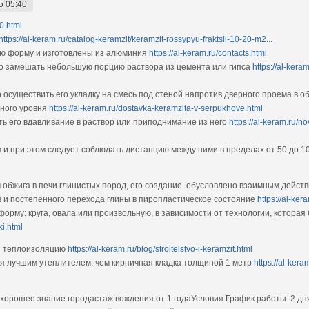
5 05:40
20.html
https://al-keram.ru/catalog-keramzit/keramzit-rossypyu-fraktsii-10-20-m2...
ную форму и изготовлены из алюминия
https://al-keram.ru/contacts.html
о замешать небольшую порцию раствора из цемента или гипса
https://al-kera
 осуществить его укладку на смесь под стеной напротив дверного проема в 
ного уровня
https://al-keram.ru/dostavka-keramzita-v-serpukhove.html
ть его вдавливание в раствор или приподнимание из него
https://al-keram.ru/n
 и при этом следует соблюдать дистанцию между ними в пределах от 50 до 1
 обжига в печи глинистых пород, его создание обусловлено взаимным действ
в и постепенного перехода глины в пиропластическое состояние
https://al-ke
орму: круга, овала или произвольную, в зависимости от технологии, котора
ki.html
и теплоизоляцию
https://al-keram.ru/blog/stroitelstvo-i-keramzit.html
ебя лучшим утеплителем, чем кирпичная кладка толщиной 1 метр
https://al-ker
орошее знание городастаж вождения от 1 годаУсловия:График работы: 2 дня