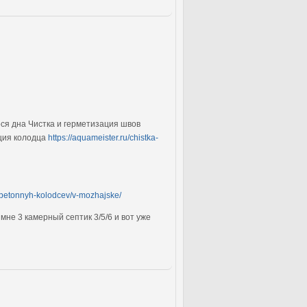
ся дна Чистка и герметизация швов
ция колодца
https://aquameister.ru/chistka-
t-betonnyh-kolodcev/v-mozhajske/
мне 3 камерный септик 3/5/6 и вот уже