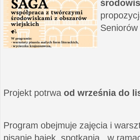
środowis
propozycj
Seniorów 
Projekt potrwa
od września do l
Program obejmuje zajęcia i warszt
pisanie bajek, spotkania w ramach