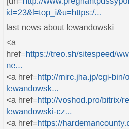
[url=
http://www.pregnantpussypor
id=23&l=top_i&u=https:/...
last news about lewandowski
<a
href=
https://treo.sh/sitespeed/
ne...
<a href=
http://mirc.jha.jp/cgi-bin/
lewandowsk...
<a href=
http://voshod.pro/bitrix/r
lewandowski-cz...
<a href=
https://hardemancounty.