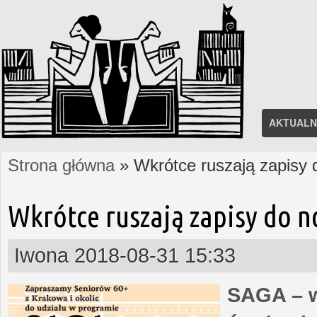
AKTUALN
Strona główna
» Wkrótce ruszają zapisy
Jesteś tutaj
Wkrótce ruszają zapisy do 
Iwona
2018-08-31 15:33
SAGA – w