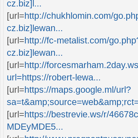
cz.biz]l...
[url=
http://chukhlomin.com/go.php
cz.biz]lewan...
[url=
http://fc-metalist.com/go.ph
cz.biz]lewan...
[url=
http://forcesmarham.2day.w
url=https://robert-lewa...
[url=
https://maps.google.ml/url?
sa=t&amp;source=web&amp;rct=j&
[url=
https://bestrevie.ws/r/466
MDEyMDE5...