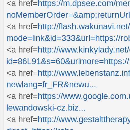
<a href=
https://m.dpsee.com/mem
noMemberOrder=&amp;returnUrl=
<a href=
http://flash.wakunavi.net
mode=link&id=333&url=https://robe
<a href=
http://www.kinkylady.net
id=86L91&s=60&urlmore=https://ro
<a href=
http://www.lebenstanz.in
newlang=fr_FR&newu...
<a href=
https://www.google.com.u
lewandowski-cz.biz...
<a href=
http://www.gestalttherapy