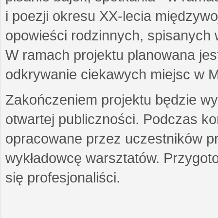
i poezji okresu XX-lecia międzyw
opowieści rodzinnych, spisanych
W ramach projektu planowana jest
odkrywanie ciekawych miejsc w M
Zakończeniem projektu będzie wys
otwartej publiczności. Podczas k
opracowane przez uczestników p
wykładowcę warsztatów. Przygot
się profesjonaliści.