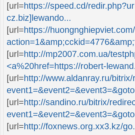
[url=
https://speed.cd/redir.php?ur
cz.biz]lewando...
[url=
https://huongnghiepviet.com
action=1&amp;cckid=4776&amp;t
[url=
http://mp2007.com.ua/tes
<a%20href=https://robert-lewand.
[url=
http://www.aldanray.ru/bitrix
event1=&event2=&event3=&goto=
[url=
http://sandino.ru/bitrix/redir
event1=&event2=&event3=&goto=
[url=
http://foxnews.org.xx3.kz/go