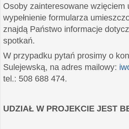
Osoby zainteresowane wzięciem u
wypełnienie formularza umieszczo
znajdą Państwo informacje dotyc
spotkań.
W przypadku pytań prosimy o kon
Sulejewską, na adres mailowy:
iw
tel.: 508 688 474.
UDZIAŁ W PROJEKCIE JEST 