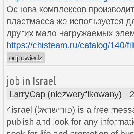
Основа комплексов производит
пластмасса же используется дл
других мало нагружаемых эле
https://chisteam.ru/catalog/140/fil
odpowiedz
job in Israel
LarryCap (niezweryfikowany)
-
2
4israel (פורישראל) is a free message board in Israel, where visitors can
publish and look for any informat
seek for life and promotion of bus