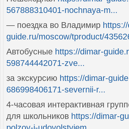
567888310401-nochnaya-m...
— поездка во Владимир
https:/
guide.ru/moscow/tproduct/43562
Автобусные
https://dimar-guide
598744442071-zve...
за экскурсию
https://dimar-gui
686998406171-severnii-r...
4-часовая интерактивная групп
для школьников
https://dimar-g
polzoy-i-udovolstviem