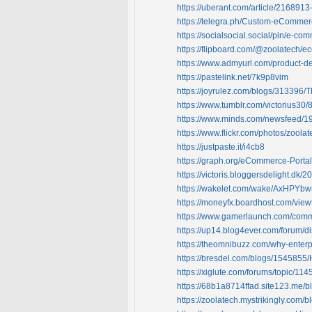
https://uberant.com/article/216891
https://telegra.ph/Custom-eCommerc
https://socialsocial.social/pin/e-
https://flipboard.com/@zoolatech/
https://www.admyurl.com/product-d
https://pastelink.net/7k9p8vim
https://joyrulez.com/blogs/313396
https://www.tumblr.com/victorius3
https://www.minds.com/newsfeed/
https://www.flickr.com/photos/zool
https://justpaste.it/i4cb8
https://graph.org/eCommerce-Portal
https://victoris.bloggersdelight.dk
https://wakelet.com/wake/AxHPY
https://moneyfx.boardhost.com/vi
https://www.gamerlaunch.com/commu
https://up14.blog4ever.com/forum/d
https://theomnibuzz.com/why-enterp
https://bresdel.com/blogs/1545855
https://xiglute.com/forums/topic/11
https://68b1a8714ffad.site123.me/bl
https://zoolatech.mystrikingly.com/