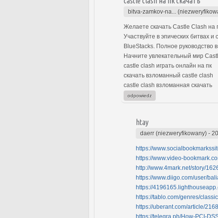
castle clash на пк скачать
bitva-zamkov-na... (niezweryfikow
Желаете скачать Castle Clash н
Участвуйте в эпических битвах и
BlueStacks. Полное руководство в
Начните увлекательный мир Castl
castle clash играть онлайн на пк
скачать взломанный castle clash
castle clash взломанная скачать
odpowiedz
htay
daerr (niezweryfikowany)
-
20
https://www.socialbookmarkssi
https://www.video-bookmark.c
http://www.4mark.net/story/16
https://www.diigo.com/user/bali
https://4196165.lighthouseapp
https://tablo.com/genres/class
https://uberant.com/article/216
https://telegra.ph/How-PCI-DS