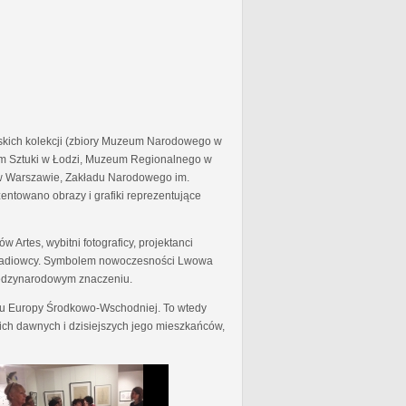
skich kolekcji (zbiory Muzeum Narodowego w
 Sztuki w Łodzi, Muzeum Regionalnego w
j w Warszawie, Zakładu Narodowego im.
entowano obrazy i grafiki reprezentujące
 Artes, wybitni fotograficy, projektanci
y i radiowcy. Symbolem nowoczesności Lwowa
międzynarodowym znaczeniu.
ionu Europy Środkowo-Wschodniej. To wtedy
ich dawnych i dzisiejszych jego mieszkańców,