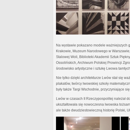
Na wystawie pokazano modele ważniejszych gm
Krakowie, Muzeum Narodowego w Warszawie, 
Stalowej Woli, Biblioteki Akademii Sztuk Pię
Ossolińskich, Archiwum Polskiej Prowincji Zgr
środowisko artystyczne i sztukę Lwowa tamtych l
Nie tylko dzięki architekturze Lwów stał się wa
plakatów, twórcy lwowskiej szkoły matematycz
były także Targi Wschodnie, przyczyniające s
Lwów w czasach II Rzeczypospolitej należał d
ukształtowała się nowoczesna lwowska tożsamoś
ale także dwudziestowieczną historię Polski, Uk