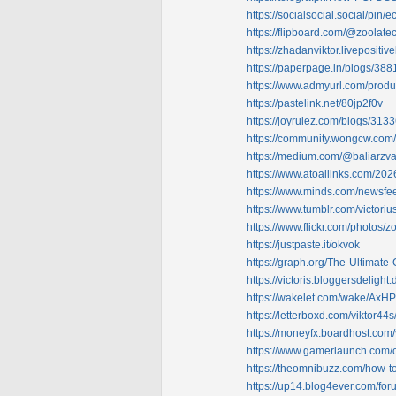
https://socialsocial.social/pin
https://flipboard.com/@zoolat
https://zhadanviktor.livepositive
https://paperpage.in/blogs/38
https://www.admyurl.com/produ
https://pastelink.net/80jp2f0v
https://joyrulez.com/blogs/31
https://community.wongcw.com/
https://medium.com/@baliarzva/
https://www.atoallinks.com/2026
https://www.minds.com/newsf
https://www.tumblr.com/victo
https://www.flickr.com/photos/
https://justpaste.it/okvok
https://graph.org/The-Ultimat
https://victoris.bloggersdelight
https://wakelet.com/wake/A
https://letterboxd.com/viktor44
https://moneyfx.boardhost.co
https://www.gamerlaunch.com/
https://theomnibuzz.com/how-to
https://up14.blog4ever.com/fo