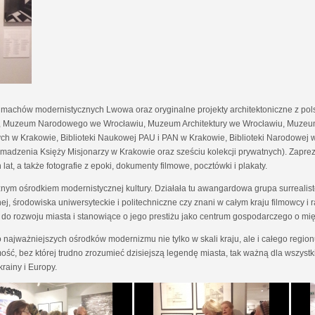
achów modernistycznych Lwowa oraz oryginalne projekty architektoniczne z pol
Muzeum Narodowego we Wrocławiu, Muzeum Architektury we Wrocławiu, Muzeum
knych w Krakowie, Biblioteki Naukowej PAU i PAN w Krakowie, Biblioteki Narodowe
omadzenia Księży Misjonarzy w Krakowie oraz sześciu kolekcji prywatnych). Zaprez
at, a także fotografie z epoki, dokumenty filmowe, pocztówki i plakaty.
żnym ośrodkiem modernistycznej kultury. Działała tu awangardowa grupa surrealistów
nej, środowiska uniwersyteckie i politechniczne czy znani w całym kraju filmowc
ię do rozwoju miasta i stanowiące o jego prestiżu jako centrum gospodarczego o 
o najważniejszych ośrodków modernizmu nie tylko w skali kraju, ale i całego reg
ć, bez której trudno zrozumieć dzisiejszą legendę miasta, tak ważną dla wszystk
rainy i Europy.