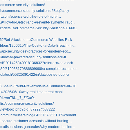
/ecommerce-security-solutions/
ech/ecommerce-security-solutions-58bq2cpcy
ly.com/science-tech/the-role-of-multi-f...
819/How-to-Detect-and-Prevent-Payment-Fraud...
ct-details/eCommerce-Security-Solutions/116681
3362/Bot-Attacks-on-eCommerce-Websites-Risk...
blogs/1250615/The-Cost-of-a-Data-Breach-in-...
api-security-best-practices-for-modern-eco...
/how-ai-powered-security-solutions-are-tr...
eed/1911426340918136832?referrer=zoolatech
rius30/819038179886809088/a-complete-ecommer...
zoolatech/55325391422/in/dateposted-public/
e-Guide-to-Fraud-Prevention-in-eCommerce-06-10
.dk/2026/06/10/why-real-time-threat-moni...
xHPYbwmT8Ui_7_ZfCaOr
s/list/ecommerce-security-solutions/
m/viewtopic.php?pid=87222#p87222
community/users/blog/6433737/2531169/credent...
-secure-customer-accounts-without-hurting-...
rum/discussions-ganarales/why-modern-busine...