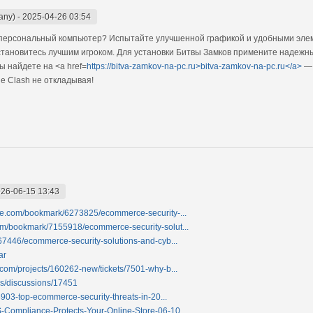
any)
-
2025-04-26 03:54
а персональный компьютер? Испытайте улучшенной графикой и удобными эле
 становитесь лучшим игроком. Для установки Битвы Замков примените надеж
ы найдете на <a href=
https://bitva-zamkov-na-pc.ru>bitva-zamkov-na-pc.ru</a>
— 
e Clash не откладывая!
26-06-15 13:43
te.com/bookmark/6273825/ecommerce-security-...
om/bookmark/7155918/ecommerce-security-solut...
267446/ecommerce-security-solutions-and-cyb...
ar
.com/projects/160262-new/tickets/7501-why-b...
ics/discussions/17451
8903-top-ecommerce-security-threats-in-20...
S-Compliance-Protects-Your-Online-Store-06-10