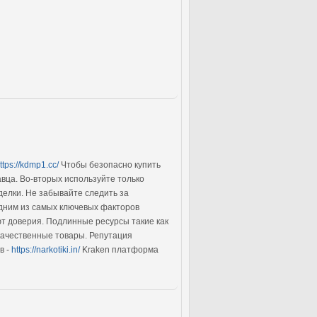
ttps://kdmp1.cc/
Чтобы безопасно купить
вца. Во-вторых используйте только
делки. Не забывайте следить за
дним из самых ключевых факторов
т доверия. Подлинные ресурсы такие как
качественные товары. Репутация
в -
https://narkotiki.in/
Kraken платформа