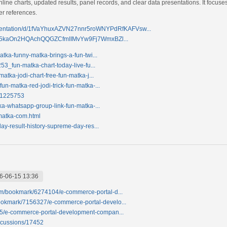
ine charts, updated results, panel records, and clear data presentations. It focuse
r references.
resentation/d/1fVaYhuxAZVN27nnr5roWNYPdRfKAFVsw...
NcK65kaOn2HQAchQQGZCfmIIMvYw9Fj7WmxBZl...
atka-funny-matka-brings-a-fun-twi...
53_fun-matka-chart-today-live-fu...
atka-jodi-chart-free-fun-matka-j...
n-matka-red-jodi-trick-fun-matka-...
721225753
ka-whatsapp-group-link-fun-matka-...
nmatka-com.html
ay-result-history-supreme-day-res...
6-06-15 13:36
om/bookmark/6274104/e-commerce-portal-d...
ookmark/7156327/e-commerce-portal-develo...
35/e-commerce-portal-development-compan...
iscussions/17452