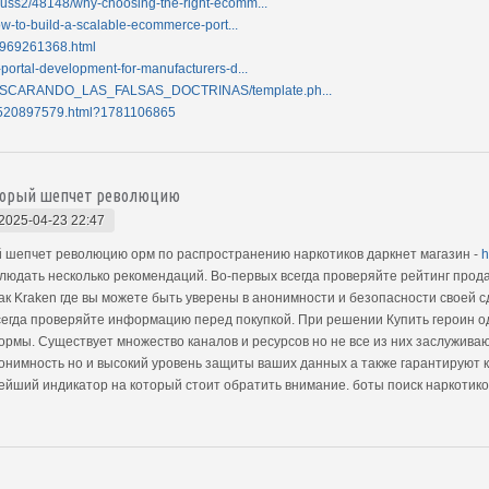
uss2/48148/why-choosing-the-right-ecomm...
ow-to-build-a-scalable-ecommerce-port...
12969261368.html
portal-development-for-manufacturers-d...
MASCARANDO_LAS_FALSAS_DOCTRINAS/template.ph...
cle/520897579.html?1781106865
оторый шепчет революцию
2025-04-23 22:47
ый шепчет революцию орм по распространению наркотиков даркнет магазин -
h
людать несколько рекомендаций. Во-первых всегда проверяйте рейтинг прода
 Kraken где вы можете быть уверены в анонимности и безопасности своей с
егда проверяйте информацию перед покупкой. При решении Купить героин о
рмы. Существует множество каналов и ресурсов но не все из них заслуживаю
онимность но и высокий уровень защиты ваших данных а также гарантируют 
йший индикатор на который стоит обратить внимание. боты поиск наркотико