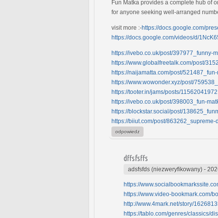
Fun Matka provides a complete hub of onl
for anyone seeking well-arranged numbe
visit more :-
https://docs.google.com/p
https://docs.google.com/videos/d/1
https://ivebo.co.uk/post/397977_funny-m
https://www.globalfreetalk.com/post/3152
https://naijamatta.com/post/521487_fun-m
https://www.wowonder.xyz/post/759538_fu
https://tooter.in/jams/posts/115620419
https://ivebo.co.uk/post/398003_fun-mat
https://blockstar.social/post/138625_fu
https://biiut.com/post/863262_supreme-d
odpowiedz
dffsfsffs
adsfsfds (niezweryfikowany)
-
202
https://www.socialbookmarkssite.c
https://www.video-bookmark.com/b
http://www.4mark.net/story/162681
https://tablo.com/genres/classics/d