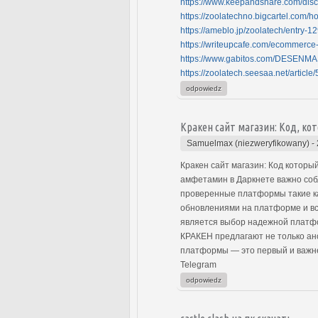
https://www.keepandshare.com/disc
https://zoolatechno.bigcartel.com/h
https://ameblo.jp/zoolatech/entry-
https://writeupcafe.com/ecommerce-
https://www.gabitos.com/DESEN
https://zoolatech.seesaa.net/arti
odpowiedz
Кракен сайт магазин: Код, к
Samuelmax (niezweryfikowany)
-
Кракен сайт магазин: Код котор
амфетамин в Даркнете важно соб
проверенные платформы такие как
обновлениями на платформе и вс
является выбор надежной платфо
КРАКЕН предлагают не только ан
платформы — это первый и важне
Telegram
odpowiedz