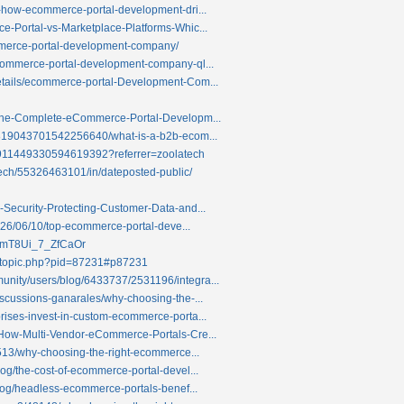
3-how-ecommerce-portal-development-dri...
e-Portal-vs-Marketplace-Platforms-Whic...
commerce-portal-development-company/
ecommerce-portal-development-company-ql...
etails/ecommerce-portal-Development-Com...
/The-Complete-eCommerce-Portal-Developm...
0/819043701542256640/what-is-a-b2b-ecom...
1911449330594619392?referrer=zoolatech
atech/55326463101/in/dateposted-public/
-Security-Protecting-Customer-Data-and...
/2026/06/10/top-ecommerce-portal-deve...
bwmT8Ui_7_ZfCaOr
ewtopic.php?pid=87231#p87231
nity/users/blog/6433737/2531196/integra...
iscussions-ganarales/why-choosing-the-...
rises-invest-in-custom-ecommerce-porta...
/How-Multi-Vendor-eCommerce-Portals-Cre...
4513/why-choosing-the-right-ecommerce...
og/the-cost-of-ecommerce-portal-devel...
blog/headless-ecommerce-portals-benef...