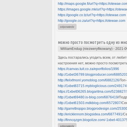
http://maps.google.fi/url?q=https://otewae.co
https://images.google.mk/url?q=https://otew
https://google.co.tz/url?q=https://otewae.com
http://google.co.za/url?q=https://otewae.com
odpowiedz
можно просто посмотреть одну из мн
WilliamEndug (niezweryfikowany)
-
2021-0
Здесь постарались угодить всем, от люби
настроения нет, можно просто посмотреть
https://canvas.tuit.co.za/eportfolios/1996
http://1xbet36789.blogproducer.com/688520
http://felixfmonl.yomoblog.com/6882126/
Топ
http://1xbet83715.mybloglicious.com/249174
https://1xbet06265.blogaritma.com/5238827/
http://1xbet69480.is-blog.com/6876419/
Подр
http://1xbet61503.mdkblog.com/6572807/
Се
http://garrettnqqpo.blogprodesign.com/2530
http://erickknnom.blogsidea.com/6877491/
Се
http://finncqzgm.blogolize.com/-1xbet-40137
odpowiedz