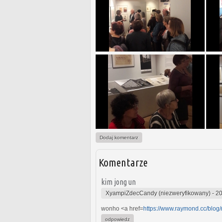
Dodaj komentarz
Komentarze
kim jong un
XyampiZdecCandy (niezweryfikowany)
-
20
wonho <a href=
https://www.raymond.cc/blog
odpowiedz