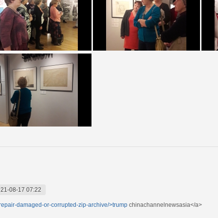
21-08-17 07:22
/repair-damaged-or-corrupted-zip-archive/>trump
chinachannelnewsasia</a>