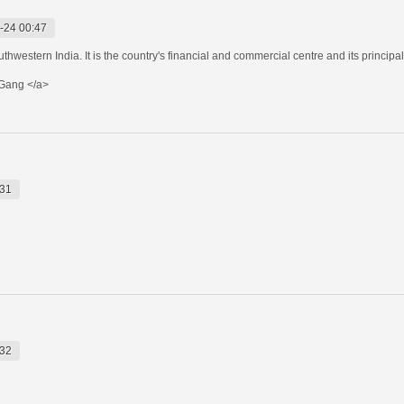
-24 00:47
uthwestern India. It is the country's financial and commercial centre and its principa
Gang </a>
:31
:32