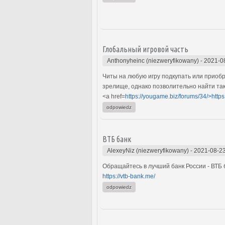
Глобальный игровой часть
Anthonyheinc (niezweryfikowany)
-
2021-0
Читы на любую игру подкупать или прио
зрелище, однако позволительно найти так
<a href=
https://yougame.biz/forums/34/>http
odpowiedz
ВТБ банк
AlexeyNiz (niezweryfikowany)
-
2021-08-23
Обращайтесь в лучший банк России - ВТБ
https://vtb-bank.me/
odpowiedz