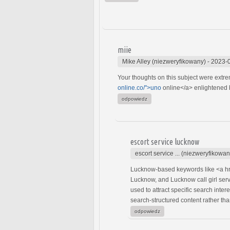
miie
Mike Alley (niezweryfikowany)
-
2023-0
Your thoughts on this subject were extrem
online.co/">uno
online</a> enlightened b
odpowiedz
escort service lucknow
escort service ... (niezweryfikowan
Lucknow-based keywords like <a hr
Lucknow, and Lucknow call girl serv
used to attract specific search inte
search-structured content rather than
odpowiedz