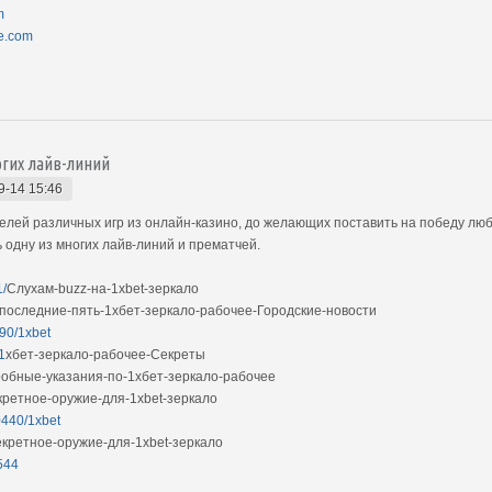
m
ae.com
огих лайв-линий
9-14 15:46
телей различных игр из онлайн-казино, до желающих поставить на победу лю
 одну из многих лайв-линий и прематчей.
1/
Слухам-buzz-на-1xbet-зеркало
-последние-пять-1хбет-зеркало-рабочее-Городские-новости
90/1xbet
1
хбет-зеркало-рабочее-Секреты
обные-указания-по-1хбет-зеркало-рабочее
кретное-оружие-для-1xbet-зеркало
0440/1xbet
кретное-оружие-для-1xbet-зеркало
544