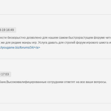
8-19 16:49
брести бескорыстно дозволено для нашем самом быстрорастущем форуме чит
 же для редкие жанры игр. Услуга давать для строгий форум игрового шмота 
s://yougame.biz/forums/34/</a>
 17:03
 банк.Высококвалифицированные сотрудники ответят на все ваши вопросы.