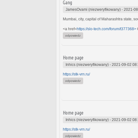
Gang
JamesOvami (niezweryfikowany)
-
2021-08
Mumbai, city, capital of Maharashtra state, so
<a href=
https://slo-tech.com/forum/t377368>
odpowiedz
Home page
Inhics (niezweryfikowany)
-
2021-09-02 08
https://stk-vrn.ru/
odpowiedz
Home page
Inhics (niezweryfikowany)
-
2021-09-02 08
https://stk-vrn.ru/
odpowiedz