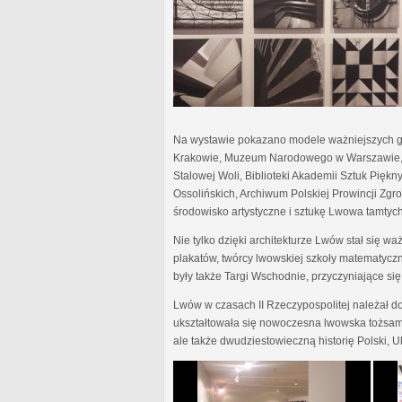
Na wystawie pokazano modele ważniejszych gm
Krakowie, Muzeum Narodowego w Warszawie, 
Stalowej Woli, Biblioteki Akademii Sztuk Pię
Ossolińskich, Archiwum Polskiej Prowincji Zgr
środowisko artystyczne i sztukę Lwowa tamtych l
Nie tylko dzięki architekturze Lwów stał się wa
plakatów, twórcy lwowskiej szkoły matematycz
były także Targi Wschodnie, przyczyniające s
Lwów w czasach II Rzeczypospolitej należał d
ukształtowała się nowoczesna lwowska tożsamoś
ale także dwudziestowieczną historię Polski, Uk