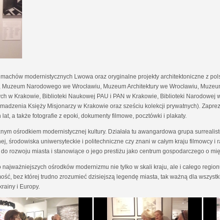
achów modernistycznych Lwowa oraz oryginalne projekty architektoniczne z pol
Muzeum Narodowego we Wrocławiu, Muzeum Architektury we Wrocławiu, Muzeum
knych w Krakowie, Biblioteki Naukowej PAU i PAN w Krakowie, Biblioteki Narodowe
omadzenia Księży Misjonarzy w Krakowie oraz sześciu kolekcji prywatnych). Zaprez
at, a także fotografie z epoki, dokumenty filmowe, pocztówki i plakaty.
żnym ośrodkiem modernistycznej kultury. Działała tu awangardowa grupa surrealistów
nej, środowiska uniwersyteckie i politechniczne czy znani w całym kraju filmowc
ię do rozwoju miasta i stanowiące o jego prestiżu jako centrum gospodarczego o 
o najważniejszych ośrodków modernizmu nie tylko w skali kraju, ale i całego reg
ć, bez której trudno zrozumieć dzisiejszą legendę miasta, tak ważną dla wszystk
rainy i Europy.