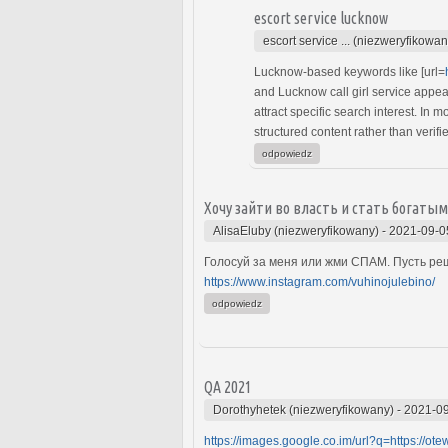
escort service lucknow
escort service ... (niezweryfikowan
Lucknow-based keywords like [url=
and Lucknow call girl service appea
attract specific search interest. In
structured content rather than verifie
odpowiedz
Хочу зайти во власть и стать богатым
AlisaEluby (niezweryfikowany)
-
2021-09-0
Голосуй за меня или жми СПАМ. Пусть ре
https://www.instagram.com/vuhinojulebino/
odpowiedz
QA 2021
Dorothyhetek (niezweryfikowany)
-
2021-09
https://images.google.co.im/url?q=https://ot