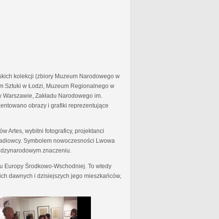
skich kolekcji (zbiory Muzeum Narodowego w
 Sztuki w Łodzi, Muzeum Regionalnego w
j w Warszawie, Zakładu Narodowego im.
entowano obrazy i grafiki reprezentujące
 Artes, wybitni fotograficy, projektanci
y i radiowcy. Symbolem nowoczesności Lwowa
międzynarodowym znaczeniu.
ionu Europy Środkowo-Wschodniej. To wtedy
ich dawnych i dzisiejszych jego mieszkańców,