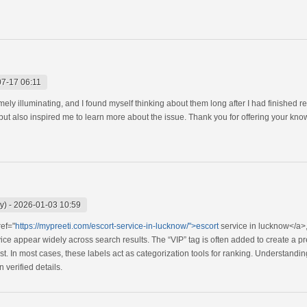
7-17 06:11
ely illuminating, and I found myself thinking about them long after I had finished r
ut also inspired me to learn more about the issue. Thank you for offering your kno
y)
-
2026-01-03 10:59
ef="
https://mypreeti.com/escort-service-in-lucknow/">escort
service in lucknow</a>, 
ice appear widely across search results. The “VIP” tag is often added to create a 
rest. In most cases, these labels act as categorization tools for ranking. Understandi
 verified details.