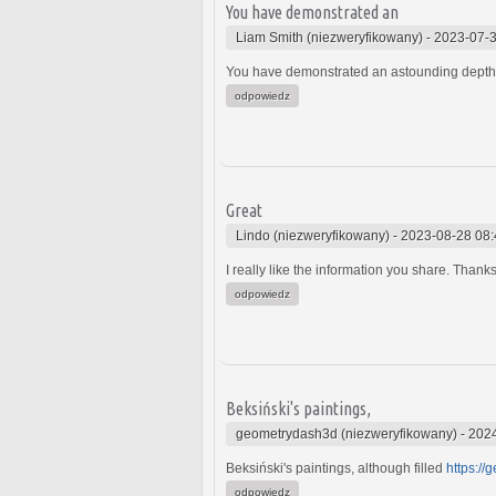
You have demonstrated an
Liam Smith (niezweryfikowany)
-
2023-07-3
You have demonstrated an astounding depth o
odpowiedz
Great
Lindo (niezweryfikowany)
-
2023-08-28 08:
I really like the information you share. Thank
odpowiedz
Beksiński's paintings,
geometrydash3d (niezweryfikowany)
-
2024
Beksiński's paintings, although filled
https://
odpowiedz