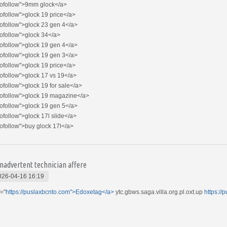
ofollow">9mm glock</a>
ofollow">glock 19 price</a>
ofollow">glock 23 gen 4</a>
ofollow">glock 34</a>
ofollow">glock 19 gen 4</a>
ofollow">glock 19 gen 3</a>
ofollow">glock 19 price</a>
ofollow">glock 17 vs 19</a>
ofollow">glock 19 for sale</a>
ofollow">glock 19 magazine</a>
ofollow">glock 19 gen 5</a>
ofollow">glock 17l slide</a>
ofollow">buy glock 17l</a>
inadvertent technician affere
026-04-16 16:19
f="
https://puslaxbcnto.com">Edoxetag</a>
ytc.gbws.saga.villa.org.pl.oxt.up
https://