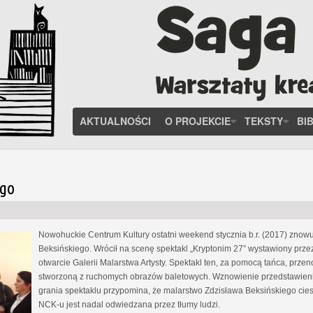
AKTUALNOŚCI
O PROJEKCIE
TEKSTY
BI
ego
Nowohuckie Centrum Kultury ostatni weekend stycznia b.r. (2017) znow
Beksińskiego. Wrócił na scenę spektakl „Kryptonim 27” wystawiony przez
otwarcie Galerii Malarstwa Artysty. Spektakl ten, za pomocą tańca, przen
stworzoną z ruchomych obrazów baletowych. Wznowienie przedstawienia
grania spektaklu przypomina, że malarstwo Zdzisława Beksińskiego cies
NCK-u jest nadal odwiedzana przez tłumy ludzi.