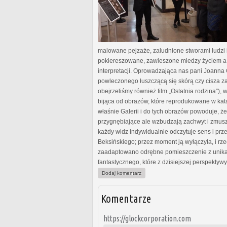
malowane pejzaże, zaludnione stworami ludzi i 
pokiereszowane, zawieszone miedzy życiem a ś
interpretacji. Oprowadzająca nas pani Joanna 
powleczonego łuszczącą się skórą czy cisza za
obejrzeliśmy również film „Ostatnia rodzina”), 
bijąca od obrazów, które reprodukowane w kat
właśnie Galerii i do tych obrazów powoduje, że
przygnębiające ale wzbudzają zachwyt i zmuszaj
każdy widz indywidualnie odczytuje sens i pr
Beksińskiego; przez moment ją wyłączyła, i rze
zaadaptowano odrębne pomieszczenie z unikaln
fantastycznego, które z dzisiejszej perspektywy
Dodaj komentarz
Komentarze
https://glockcorporation.com