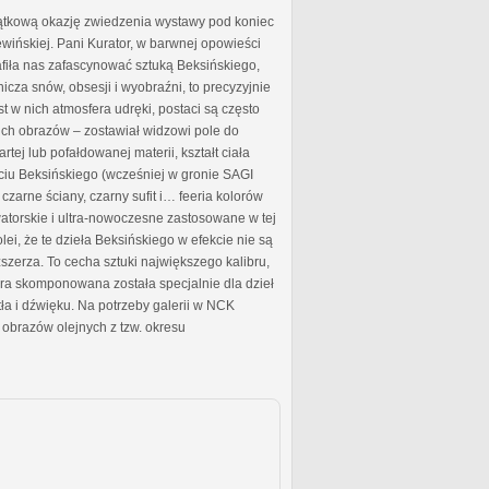
jątkową okazję zwiedzenia wystawy pod koniec
ewińskiej. Pani Kurator, w barwnej opowieści
rafiła nas zafascynować sztuką Beksińskiego,
icza snów, obsesji i wyobraźni, to precyzyjnie
t w nich atmosfera udręki, postaci są często
ich obrazów – zostawiał widzowi pole do
ej lub pofałdowanej materii, kształt ciała
yciu Beksińskiego (wcześniej w gronie SAGI
czarne ściany, czarny sufit i… feeria kolorów
torskie i ultra-nowoczesne zastosowane w tej
ei, że te dzieła Beksińskiego w efekcie nie są
szerza. To cecha sztuki największego kalibru,
óra skomponowana została specjalnie dla dzieł
tła i dźwięku. Na potrzeby galerii w NCK
obrazów olejnych z tzw. okresu