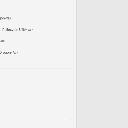
gon</a>
l Psilocybin USA</a>
/a>
 Oregon</a>