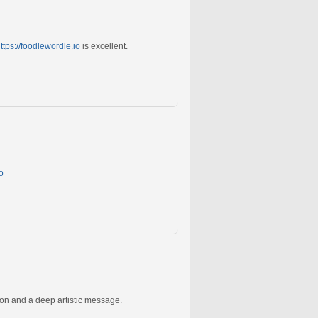
ttps://foodlewordle.io
is excellent.
o
on and a deep artistic message.