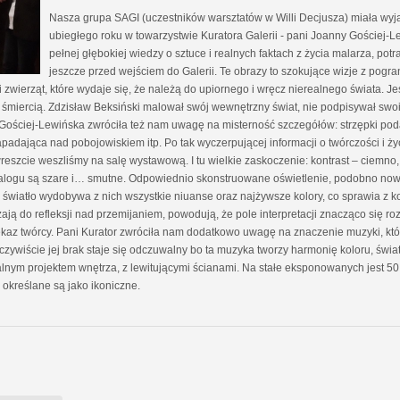
Nasza grupa SAGI (uczestników warsztatów w Willi Decjusza) miała wy
ubiegłego roku w towarzystwie Kuratora Galerii - pani Joanny Gościej-L
pełnej głębokiej wiedzy o sztuce i realnych faktach z życia malarza, pot
jeszcze przed wejściem do Galerii. Te obrazy to szokujące wizje z pogran
zwierząt, które wydaje się, że należą do upiornego i wręcz nierealnego świata. Jes
miercią. Zdzisław Beksiński malował swój wewnętrzny świat, nie podpisywał swo
Gościej-Lewińska zwróciła też nam uwagę na misterność szczegółów: strzępki podart
padająca nad pobojowiskiem itp. Po tak wyczerpującej informacji o twórczości i ż
wreszcie weszliśmy na salę wystawową. I tu wielkie zaskoczenie: kontrast – ciemno, 
alogu są szare i… smutne. Odpowiednio skonstruowane oświetlenie, podobno nowa
 światło wydobywa z nich wszystkie niuanse oraz najżywsze kolory, co sprawia z kol
ą do refleksji nad przemijaniem, powodują, że pole interpretacji znacząco się roz
zekaz twórcy. Pani Kurator zwróciła nam dodatkowo uwagę na znaczenie muzyki, kt
czywiście jej brak staje się odczuwalny bo ta muzyka tworzy harmonię koloru, świa
ym projektem wnętrza, z lewitującymi ścianami. Na stałe eksponowanych jest 50 
 określane są jako ikoniczne.