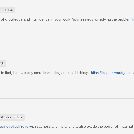
1 10:04
f knowledge and intelligence in your work. Your strategy for solving the problem
h
48
s to that, I know many more interesting and useful things.
https://thepasswordgame.i
-01-27 08:25
geometrydash3d.io
with sadness and melancholy, also exude the power of imaginati