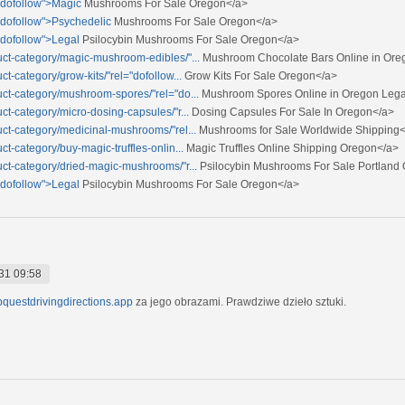
="dofollow">Magic
Mushrooms For Sale Oregon</a>
="dofollow">Psychedelic
Mushrooms For Sale Oregon</a>
="dofollow">Legal
Psilocybin Mushrooms For Sale Oregon</a>
uct-category/magic-mushroom-edibles/"...
Mushroom Chocolate Bars Online in Ore
ct-category/grow-kits/"rel="dofollow...
Grow Kits For Sale Oregon</a>
uct-category/mushroom-spores/"rel="do...
Mushroom Spores Online in Oregon Lega
ct-category/micro-dosing-capsules/"r...
Dosing Capsules For Sale In Oregon</a>
uct-category/medicinal-mushrooms/"rel...
Mushrooms for Sale Worldwide Shipping<
ct-category/buy-magic-truffles-onlin...
Magic Truffles Online Shipping Oregon</a>
uct-category/dried-magic-mushrooms/"r...
Psilocybin Mushrooms For Sale Portland
="dofollow">Legal
Psilocybin Mushrooms For Sale Oregon</a>
31 09:58
pquestdrivingdirections.app
za jego obrazami. Prawdziwe dzieło sztuki.