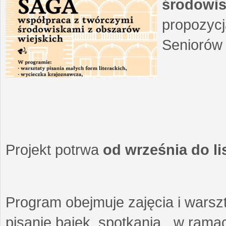
środowis
propozycj
Seniorów 
Projekt potrwa
od września do l
Program obejmuje zajęcia i warszt
pisanie bajek, spotkania w ramach