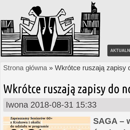
AKTUALN
Strona główna
» Wkrótce ruszają zapisy
Jesteś tutaj
Wkrótce ruszają zapisy do 
Iwona
2018-08-31 15:33
SAGA – w