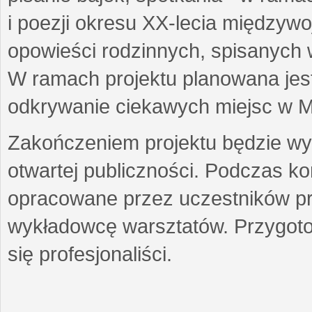
i poezji okresu XX-lecia międzyw
opowieści rodzinnych, spisanych
W ramach projektu planowana jest
odkrywanie ciekawych miejsc w M
Zakończeniem projektu będzie wys
otwartej publiczności. Podczas k
opracowane przez uczestników p
wykładowcę warsztatów. Przygot
się profesjonaliści.