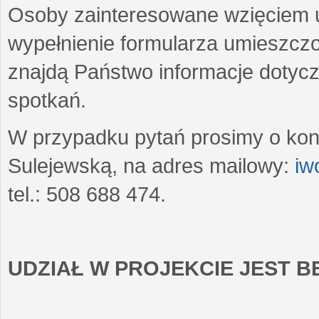
Osoby zainteresowane wzięciem u
wypełnienie formularza umieszczo
znajdą Państwo informacje dotyc
spotkań.
W przypadku pytań prosimy o kon
Sulejewską, na adres mailowy:
iw
tel.: 508 688 474.
UDZIAŁ W PROJEKCIE JEST 