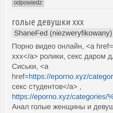
odpowiedz
голые девушки ххх
ShaneFed (niezweryfikowany)
Порно видео онлайн, <a href
xxx</a> ролики, секс даром
Сиськи, <a
href=
https://eporno.xyz/
секс студентов</a> ,
https://eporno.xyz/categ
Анал голые женщины и девуш