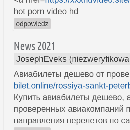
hot porn video hd
odpowiedz
News 2021
JosephEveks (niezweryfikowa
Авиабилеты дешево от пров
bilet.online/rossiya-sankt-peter
Купить авиабилеты дешево, а
проверенных авиакомпаний 
направления перелетов по с