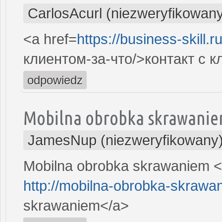
CarlosAcurl (niezweryfikowan
<a href=
https://business-skill.
клиентом-за-что/>контакт с 
odpowiedz
Mobilna obrobka skrawani
JamesNup (niezweryfikowany
Mobilna obrobka skrawaniem <
http://mobilna-obrobka-skrawa
skrawaniem</a>