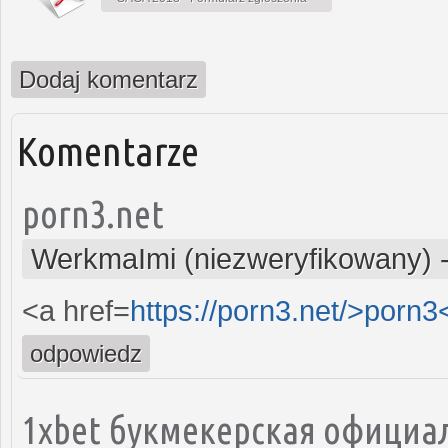
Dodaj komentarz
Komentarze
porn3.net
WerkmaImi (niezweryfikowany)
<a href=
https://porn3.net/>porn3
odpowiedz
1xbet букмекерская официа