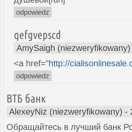
odpowiedz
qefgvepscd
AmySaigh (niezweryfikowany)
<a href="
http://cialisonlinesal
odpowiedz
ВТБ банк
AlexeyNiz (niezweryfikowany)
-
Обращайтесь в лучший банк Ро