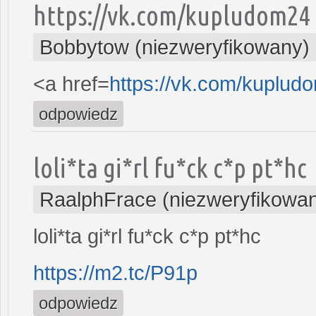
https://vk.com/kupludom24
Bobbytow (niezweryfikowany)
<a href=
https://vk.com/kuplud
odpowiedz
loli*ta gi*rl fu*ck c*p pt*hc
RaalphFrace (niezweryfikowa
loli*ta gi*rl fu*ck c*p pt*hc
https://m2.tc/P91p
odpowiedz