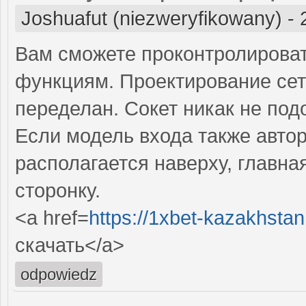
Joshuafut (niezweryfikowany)
-
Вам сможете проконтролироват
функциям. Проектирование сет
переделан. Сокет никак не под
Если модель входа также авто
располагается наверху, главна
сторонку.
<a href=
https://1xbet-kazakhstan
скачать</a>
odpowiedz