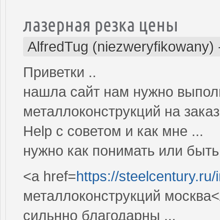
лазерная резка цены
AlfredTug (niezweryfikowany)
Приветки ..
нашла сайт нам нужно выполн
металлоконструкций на заказ
Help c советом и как мне ...
нужно как понимать или быть 
<a href=
https://steelcentury.ru
металлоконструкций москва<
сильнно благодарны .,.