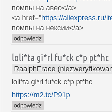
помпы на авео</a>
<a href="
https://aliexpress.ru
помпы на нексии</a>
odpowiedz
loli*ta gi*rl fu*ck c*p pt*hc
RaalphFrace (niezweryfikowa
loli*ta gi*rl fu*ck c*p pt*hc
https://m2.tc/P91p
odpowiedz