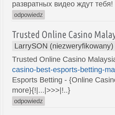
развратных видео ждут тебя!
odpowiedz
Trusted Online Casino Malay
LarrySON (niezweryfikowany)
Trusted Online Casino Malays
casino-best-esports-betting-ma
Esports Betting - {Online Casi
more}{!|...|>>>|!..}
odpowiedz