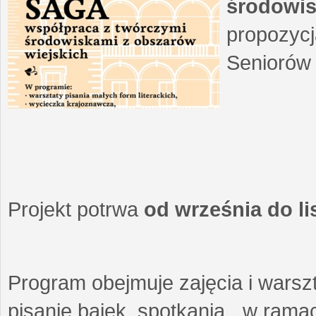
środowis
propozycj
Seniorów 
Projekt potrwa
od września do l
Program obejmuje zajęcia i warszt
pisanie bajek, spotkania w ramach