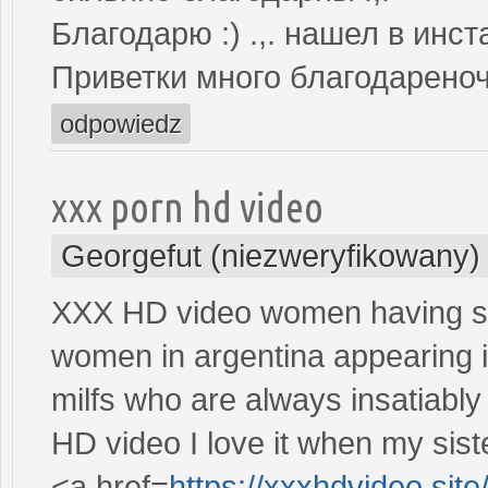
Благодарю :) .,. нашел в инс
Приветки много благодарено
odpowiedz
xxx porn hd video
Georgefut (niezweryfikowany)
XXX HD video women having se
women in argentina appearing
milfs who are always insatiabl
HD video I love it when my sist
<a href=
https://xxxhdvideo.site