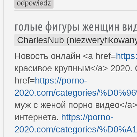
odpowiedz
голые фигуры женщин ви
CharlesNub (niezweryfikowan
Новость онлайн <a href=
https
красивое крупным</a> 2020. 
href=
https://porno-
2020.com/categories/%D0
муж с женой порно видео</a>
интернета.
https://porno-
2020.com/categories/%D