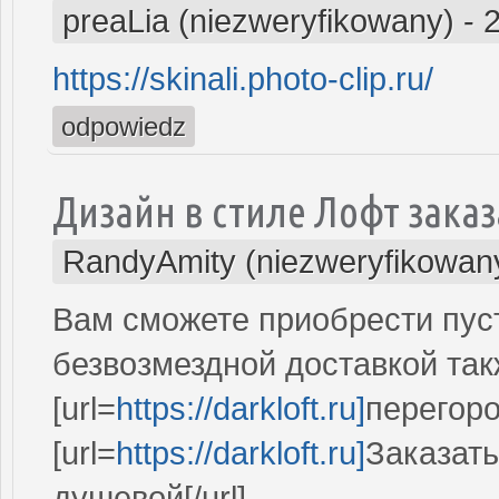
preaLia (niezweryfikowany)
-
https://skinali.photo-clip.ru/
odpowiedz
Дизайн в стиле Лофт заказ
RandyAmity (niezweryfikowan
Вам сможете приобрести пуст
безвозмездной доставкой та
[url=
https://darkloft.ru]
перегоро
[url=
https://darkloft.ru]
Заказат
душевой[/url]