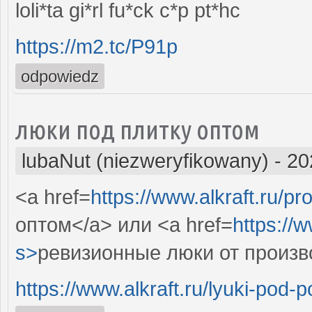
loli*ta gi*rl fu*ck c*p pt*hc
https://m2.tc/P91p
odpowiedz
люки под плитку оптом
lubaNut (niezweryfikowany)
-
20
<a href=
https://www.alkraft.ru/p
оптом</a> или <a href=
https://w
s>
ревизионные люки от произв
https://www.alkraft.ru/lyuki-pod-