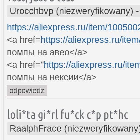
Urocchbvp (niezweryfikowany)
https://aliexpress.ru/item/1005
<a href=
https://aliexpress.ru/i
помпы на авео</a>
<a href="
https://aliexpress.ru/i
помпы на нексии</a>
odpowiedz
loli*ta gi*rl fu*ck c*p pt*hc
RaalphFrace (niezweryfikowany