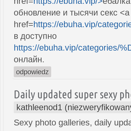
href=
https://ebuha.vip/>
ебалка
обновление и тысячи секс <a
href=
https://ebuha.vip/categor
в доступно
https://ebuha.vip/categ
онлайн.
odpowiedz
Daily updated super sexy ph
kathleenod1 (niezweryfikowan
Sexy photo galleries, daily upd