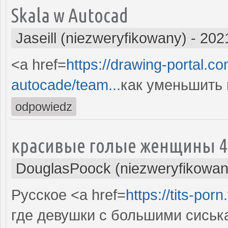
Skala w Autocad
Jaseill (niezweryfikowany)
-
202
<a href=
https://drawing-portal.c
autocade/team...
как уменьшить 
odpowiedz
красивые голые женщины 4
DouglasPoock (niezweryfikowan
Русское <a href=
https://tits-porn
где девушки с большими сиськ