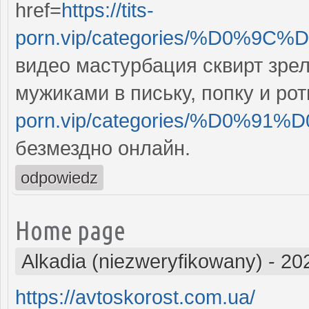
href=
https://tits-
porn.vip/categories/%D0%
видео мастурбация сквирт зрел
мужиками в письку, попку и ро
porn.vip/categories/%D0%
безмездно онлайн.
odpowiedz
Home page
Alkadia (niezweryfikowany)
-
20
https://avtoskorost.com.ua/