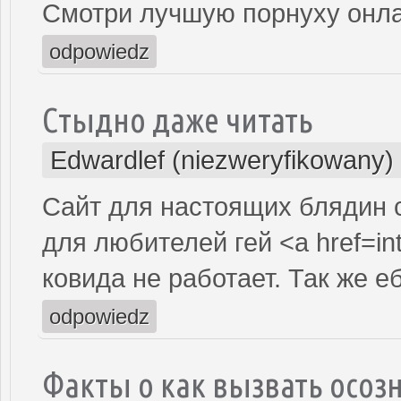
Смотри лучшую порнуху онла
odpowiedz
Стыдно даже читать
Edwardlef (niezweryfikowany)
Сайт для настоящих блядин 
для любителей гей <a href=int
ковида не работает. Так же е
odpowiedz
Факты о как вызвать осоз