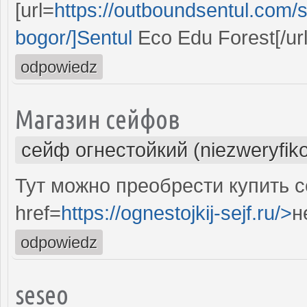
[url=
https://outboundsentul.com/s
bogor/]Sentul
Eco Edu Forest[/url]
odpowiedz
Магазин сейфов
сейф огнестойкий (niezweryfik
Тут можно преобрести купить 
href=
https://ognestojkij-sejf.ru/>
н
odpowiedz
seseo