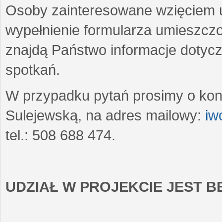
Osoby zainteresowane wzięciem u
wypełnienie formularza umieszczo
znajdą Państwo informacje dotyc
spotkań.
W przypadku pytań prosimy o kon
Sulejewską, na adres mailowy:
iw
tel.: 508 688 474.
UDZIAŁ W PROJEKCIE JEST 