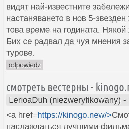
видят най-известните забележи
настаняването в нов 5-звезден
това време на годината. Някой 
Бих се радвал да чуя мнения з
турове.
odpowiedz
смотреть вестерны - kinogo
LerioaDuh (niezweryfikowany)
-
<a href=
https://kinogo.new/>
Смот
наслаждаться лучшими фильма