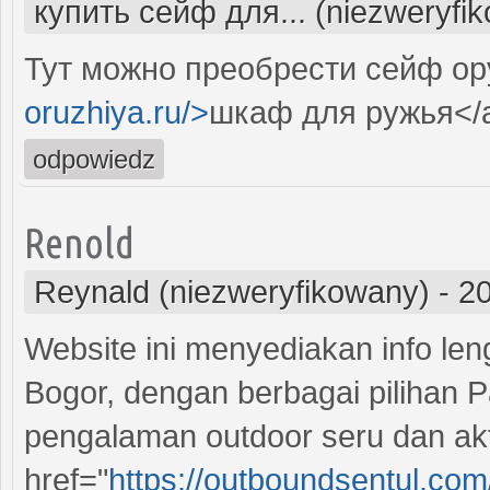
купить сейф для... (niezweryfi
Тут можно преобрести сейф ор
oruzhiya.ru/>
шкаф для ружья</
odpowiedz
Renold
Reynald (niezweryfikowany)
-
20
Website ini menyediakan info len
Bogor, dengan berbagai pilihan 
pengalaman outdoor seru dan akt
href="
https://outboundsentul.com