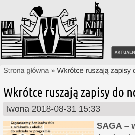
AKTUALN
Strona główna
» Wkrótce ruszają zapisy
Jesteś tutaj
Wkrótce ruszają zapisy do 
Iwona
2018-08-31 15:33
SAGA – w