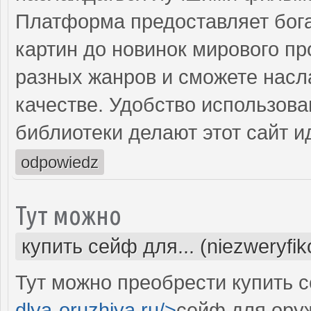
Платформа предоставляет бога
картин до новинок мирового п
разных жанров и сможете насл
качестве. Удобство использов
библиотеки делают этот сайт 
odpowiedz
Тут можно
купить сейф для... (niezweryfi
Тут можно преобрести купить с
dlya-oruzhiya.ru/>
сейф для оруж