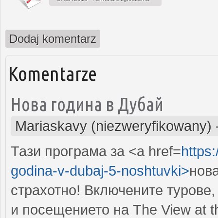
Dodaj komentarz
Komentarze
Нова година в Дубай
Mariaskavy (niezweryfikowany)
Тази програма за <a href=
https:
godina-v-dubaj-5-noshtuvki>
нова
страхотно! Включените турове,
и посещението на The View at t