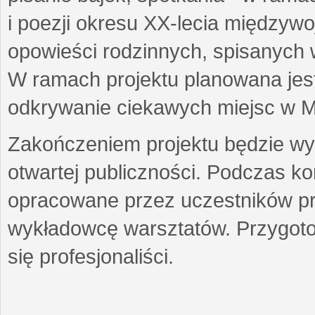
i poezji okresu XX-lecia międzyw
opowieści rodzinnych, spisanych
W ramach projektu planowana jest
odkrywanie ciekawych miejsc w M
Zakończeniem projektu będzie wys
otwartej publiczności. Podczas k
opracowane przez uczestników p
wykładowcę warsztatów. Przygot
się profesjonaliści.