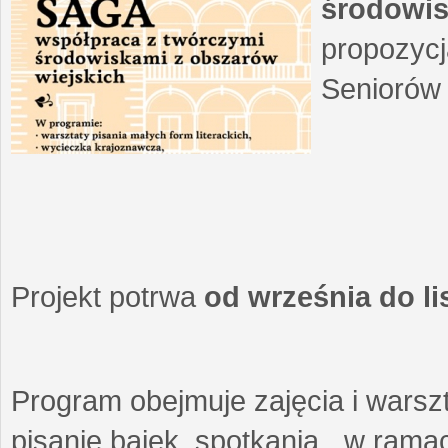
środowis
propozycj
Seniorów 
Projekt potrwa
od września do l
Program obejmuje zajęcia i warszt
pisanie bajek, spotkania w ramach