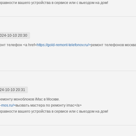
авности вашего устройства в сервисе или с выездом на дом!
024-10-10 20:30
нт телефон <a href=
https://gold-remont-telefonov.ru/>
ремонт телефонов москв
24-10-10 20:31
монту моноблоков iMac в Москве.
c-mos.ru/>
вызвать мастера по ремонту imac</a>
авности вашего устройства в сервисе или с выездом на дом!