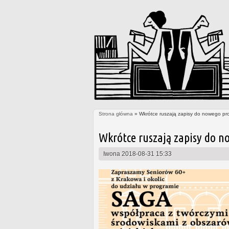
Strona główna
» Wkrótce ruszają zapisy do nowego pr
Jesteś tutaj
Wkrótce ruszają zapisy do n
Iwona
2018-08-31 15:33