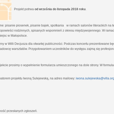
Projekt potrwa
od września do listopada 2018 roku
.
e: pisanie piosenek, pisanie bajek, spotkania w ramach salonów literackich na tem
opowieści rodzinnych, spisanych wspomnień z okresu międzywojennego. W ramach
miejsc w Małopolsce.
zny w Willi Decjusza dla otwartej publiczności. Podczas koncertu prezentowane 
adowcę warsztatów. Przygotowaniem uczestników do występu zajmą się profesjona
ekcie prosimy o wypełnienie formularza umieszczonego na dole strony. W formula
natorem projektu Iwoną Sulejewską, na adres mailowy:
iwona.sulejewska@villa.org
jność przesłanych zgłoszeń.