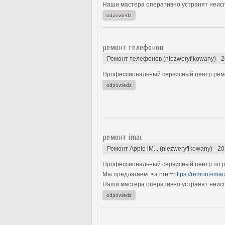
Наши мастера оперативно устранят неиспр
odpowiedz
ремонт телефонов
Ремонт телефонов (niezweryfikowany)
-
2
Профессиональный сервисный центр ремо
odpowiedz
ремонт imac
Ремонт Apple iM... (niezweryfikowany)
-
20
Профессиональный сервисный центр по ре
Мы предлагаем: <a href=
https://remont-ima
Наши мастера оперативно устранят неиспр
odpowiedz