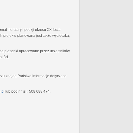
at literatury i poezji okresu XX-lecia
 projektu planowana jest także wycieczka,
będą piosenki opracowane przez uczestników
liści.
rzu znajdą Państwo informacje dotyczące
.pl
lub pod nr tel.: 508 688 474.