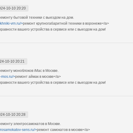
024-10-10 20:20
монту бытовой техники с выездом на дом.
khniki-vrn.ru/>
ремонт крупногабаритной техники в воронеже</a>
авности вашего устройства в сервисе или с выездом на дом!
24-10-10 20:21
монту моноблоков iMac в Москве.
c-mos.ru/>
ремонт аймак в москве</a>
авности вашего устройства в сервисе или с выездом на дом!
024-10-10 20:28
монту электросамокатов в Москве.
ktrosamokatov-sens.ru/>
ремонт самокатов в москве</a>