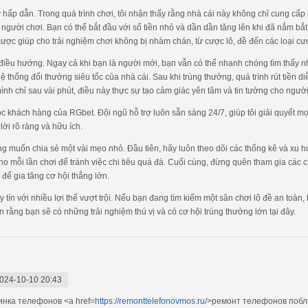
kỳ hấp dẫn. Trong quá trình chơi, tôi nhận thấy rằng nhà cái này không chỉ cung c
 người chơi. Bạn có thể bắt đầu với số tiền nhỏ và dần dần tăng lên khi đã nắm bắ
cược giúp cho trải nghiệm chơi không bị nhàm chán, từ cược lô, đề đến các loại cư
 điều hướng. Ngay cả khi bạn là người mới, bạn vẫn có thể nhanh chóng tìm thấy nh
 hệ thống đổi thưởng siêu tốc của nhà cái. Sau khi trúng thưởng, quá trình rút tiền 
nh chỉ sau vài phút, điều này thực sự tạo cảm giác yên tâm và tin tưởng cho người
c khách hàng của RGbet. Đội ngũ hỗ trợ luôn sẵn sàng 24/7, giúp tôi giải quyết m
lời rõ ràng và hữu ích.
cũng muốn chia sẻ một vài mẹo nhỏ. Đầu tiên, hãy luôn theo dõi các thống kê và xu
cho mỗi lần chơi để tránh việc chi tiêu quá đà. Cuối cùng, đừng quên tham gia cá
 để gia tăng cơ hội thắng lớn.
uy tín với nhiều lợi thế vượt trội. Nếu bạn đang tìm kiếm một sân chơi lô đề an to
rằng bạn sẽ có những trải nghiệm thú vị và có cơ hội trúng thưởng lớn tại đây.
024-10-10 20:43
нка телефонов <a href=
https://remonttelefonovmos.ru/>
ремонт телефонов побл