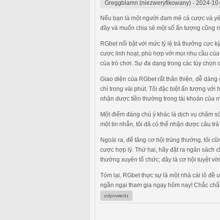
Greggblamn (niezweryfikowany)
-
2024-10-
Nếu bạn là một người đam mê cá cược và yêu 
đây và muốn chia sẻ một số ấn tượng cũng 
RGbet nổi bật với mức tỷ lệ trả thưởng cực 
cược linh hoạt, phù hợp với mọi nhu cầu của
của trò chơi. Sự đa dạng trong các tùy chọn 
Giao diện của RGbet rất thân thiện, dễ dàng
chỉ trong vài phút. Tôi đặc biệt ấn tượng với
nhận được tiền thưởng trong tài khoản của mì
Một điểm đáng chú ý khác là dịch vụ chăm só
một tin nhắn, tôi đã có thể nhận được câu trả 
Ngoài ra, để tăng cơ hội trúng thưởng, tôi 
cược hợp lý. Thứ hai, hãy đặt ra ngân sách 
thường xuyên tổ chức; đây là cơ hội tuyệt vời
Tóm lại, RGbet thực sự là một nhà cái lô đề 
ngần ngại tham gia ngay hôm nay! Chắc chắn 
odpowiedz