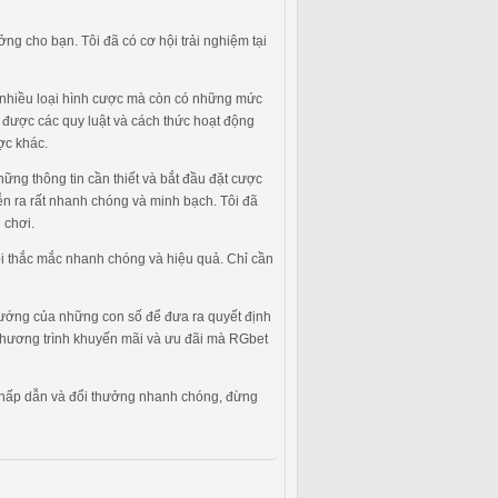
ng cho bạn. Tôi đã có cơ hội trải nghiệm tại
ấp nhiều loại hình cược mà còn có những mức
t được các quy luật và cách thức hoạt động
ợc khác.
ững thông tin cần thiết và bắt đầu đặt cược
diễn ra rất nhanh chóng và minh bạch. Tôi đã
 chơi.
ọi thắc mắc nhanh chóng và hiệu quả. Chỉ cần
 hướng của những con số để đưa ra quyết định
c chương trình khuyến mãi và ưu đãi mà RGbet
àn, hấp dẫn và đổi thưởng nhanh chóng, đừng