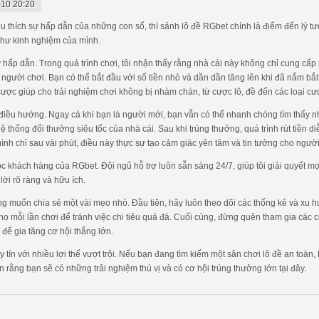
10 20:20
thích sự hấp dẫn của những con số, thì sảnh lô đề RGbet chính là điểm đến lý tưở
như kinh nghiệm của mình.
kỳ hấp dẫn. Trong quá trình chơi, tôi nhận thấy rằng nhà cái này không chỉ cung c
 người chơi. Bạn có thể bắt đầu với số tiền nhỏ và dần dần tăng lên khi đã nắm bắ
cược giúp cho trải nghiệm chơi không bị nhàm chán, từ cược lô, đề đến các loại cư
 điều hướng. Ngay cả khi bạn là người mới, bạn vẫn có thể nhanh chóng tìm thấy nh
 hệ thống đổi thưởng siêu tốc của nhà cái. Sau khi trúng thưởng, quá trình rút tiền 
nh chỉ sau vài phút, điều này thực sự tạo cảm giác yên tâm và tin tưởng cho người
c khách hàng của RGbet. Đội ngũ hỗ trợ luôn sẵn sàng 24/7, giúp tôi giải quyết m
lời rõ ràng và hữu ích.
cũng muốn chia sẻ một vài mẹo nhỏ. Đầu tiên, hãy luôn theo dõi các thống kê và xu
cho mỗi lần chơi để tránh việc chi tiêu quá đà. Cuối cùng, đừng quên tham gia cá
 để gia tăng cơ hội thắng lớn.
uy tín với nhiều lợi thế vượt trội. Nếu bạn đang tìm kiếm một sân chơi lô đề an to
rằng bạn sẽ có những trải nghiệm thú vị và có cơ hội trúng thưởng lớn tại đây.