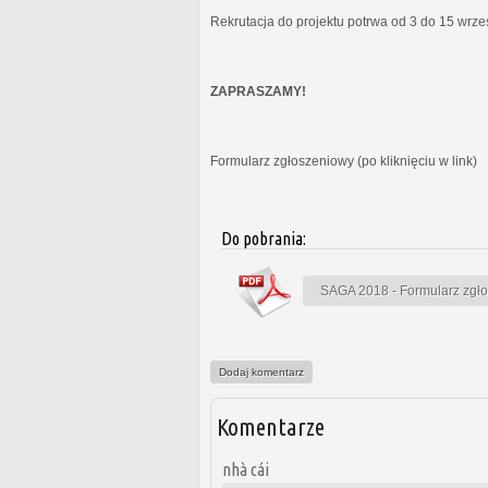
Rekrutacja do projektu potrwa od 3 do 15 wrz
ZAPRASZAMY!
Formularz zgłoszeniowy (po kliknięciu w link)
Do pobrania:
SAGA 2018 - Formularz zgł
Dodaj komentarz
Komentarze
nhà cái