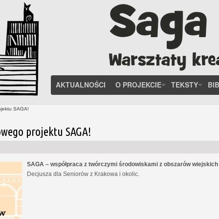
AKTUALNOŚCI
O PROJEKCIE
TEKSTY
BI
ojektu SAGA!
owego projektu SAGA!
SAGA – współpraca z twórczymi środowiskami z obszarów wiejskic
Decjusza dla Seniorów z Krakowa i okolic.