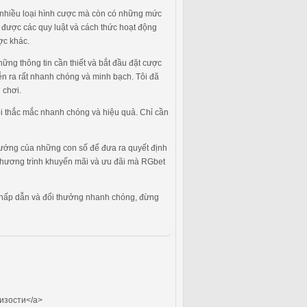
ấp nhiều loại hình cược mà còn có những mức
t được các quy luật và cách thức hoạt động
ợc khác.
ững thông tin cần thiết và bắt đầu đặt cược
diễn ra rất nhanh chóng và minh bạch. Tôi đã
 chơi.
ọi thắc mắc nhanh chóng và hiệu quả. Chỉ cần
 hướng của những con số để đưa ra quyết định
c chương trình khuyến mãi và ưu đãi mà RGbet
àn, hấp dẫn và đổi thưởng nhanh chóng, đừng
изости</a>