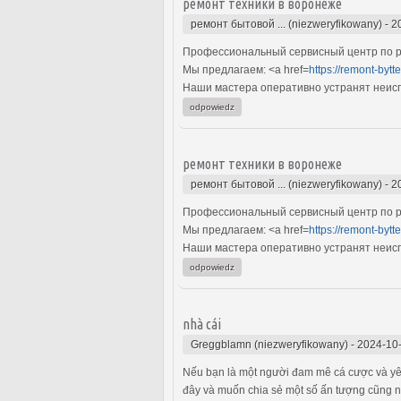
ремонт техники в воронеже
ремонт бытовой ... (niezweryfikowany)
-
2
Профессиональный сервисный центр по ре
Мы предлагаем: <a href=
https://remont-bytte
Наши мастера оперативно устранят неиспр
odpowiedz
ремонт техники в воронеже
ремонт бытовой ... (niezweryfikowany)
-
2
Профессиональный сервисный центр по ре
Мы предлагаем: <a href=
https://remont-bytte
Наши мастера оперативно устранят неиспр
odpowiedz
nhà cái
Greggblamn (niezweryfikowany)
-
2024-10-
Nếu bạn là một người đam mê cá cược và yêu 
đây và muốn chia sẻ một số ấn tượng cũng 