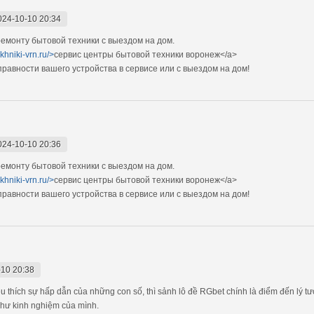
024-10-10 20:34
монту бытовой техники с выездом на дом.
khniki-vrn.ru/>
сервис центры бытовой техники воронеж</a>
авности вашего устройства в сервисе или с выездом на дом!
024-10-10 20:36
монту бытовой техники с выездом на дом.
khniki-vrn.ru/>
сервис центры бытовой техники воронеж</a>
авности вашего устройства в сервисе или с выездом на дом!
10 20:38
thích sự hấp dẫn của những con số, thì sảnh lô đề RGbet chính là điểm đến lý tưở
như kinh nghiệm của mình.