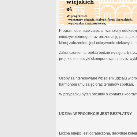
Program obejmuje zajęcia i warsztaty edukacyjn
międzywojennego oraz prezentację pamiątek, 
której założeniem jest odkrywanie ciekawych 
Zakończeniem projektu będzie występ artystyc
projektu do muzyki skomponowanej przez wykł
Osoby zainteresowane wzięciem udziału w proj
harmonogramu zajęć oraz terminów spotkań.
W przypadku pytań prosimy o kontakt z koordy
UDZIAŁ W PROJEKCIE JEST BEZPŁATNY
Liczba miejsc jest ograniczona, decyduje kole