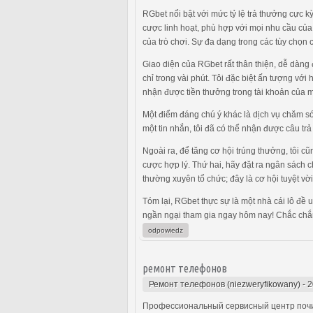
RGbet nổi bật với mức tỷ lệ trả thưởng cực 
cược linh hoạt, phù hợp với mọi nhu cầu của
của trò chơi. Sự đa dạng trong các tùy chọn 
Giao diện của RGbet rất thân thiện, dễ dàng
chỉ trong vài phút. Tôi đặc biệt ấn tượng với
nhận được tiền thưởng trong tài khoản của mì
Một điểm đáng chú ý khác là dịch vụ chăm só
một tin nhắn, tôi đã có thể nhận được câu trả 
Ngoài ra, để tăng cơ hội trúng thưởng, tôi 
cược hợp lý. Thứ hai, hãy đặt ra ngân sách 
thường xuyên tổ chức; đây là cơ hội tuyệt vời
Tóm lại, RGbet thực sự là một nhà cái lô đề 
ngần ngại tham gia ngay hôm nay! Chắc chắn 
odpowiedz
ремонт телефонов
Ремонт телефонов (niezweryfikowany)
-
2
Профессиональный сервисный центр почи