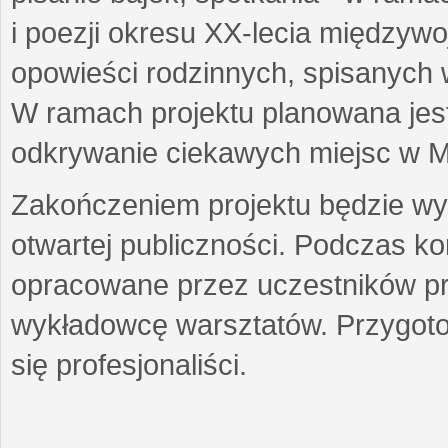
i poezji okresu XX-lecia międzyw
opowieści rodzinnych, spisanych
W ramach projektu planowana jest
odkrywanie ciekawych miejsc w M
Zakończeniem projektu będzie wys
otwartej publiczności. Podczas k
opracowane przez uczestników p
wykładowcę warsztatów. Przygot
się profesjonaliści.