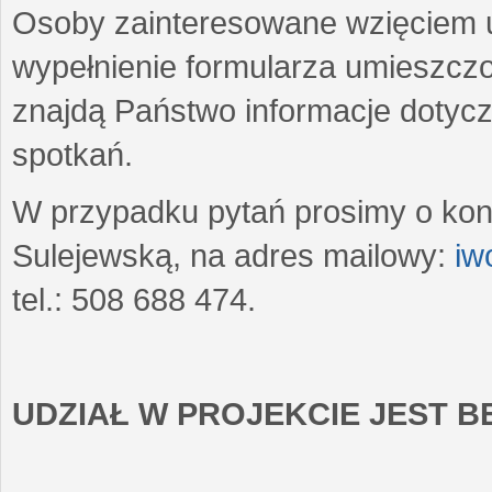
Osoby zainteresowane wzięciem u
wypełnienie formularza umieszczo
znajdą Państwo informacje dotyc
spotkań.
W przypadku pytań prosimy o kon
Sulejewską, na adres mailowy:
iw
tel.: 508 688 474.
UDZIAŁ W PROJEKCIE JEST 