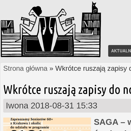
AKTUALN
Strona główna
» Wkrótce ruszają zapisy
Jesteś tutaj
Wkrótce ruszają zapisy do 
Iwona
2018-08-31 15:33
SAGA – w