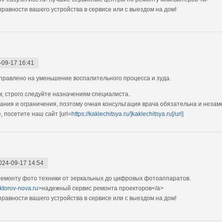
авности вашего устройства в сервисе или с выездом на дом!
-09-17 16:41
равлено на уменьшение воспалительного процесса и зуда.
, строго следуйте назначениям специалиста.
ания и ограничения, поэтому очная консультация врача обязательна и незам
 посетите наш сайт [url=
https://kaklechitsya.ru/]kaklechitsya.ru[/url]
024-09-17 14:54
емонту фото техники от зеркальных до цифровых фотоаппаратов.
ektorov-nova.ru>
надежный сервис ремонта проекторов</a>
авности вашего устройства в сервисе или с выездом на дом!