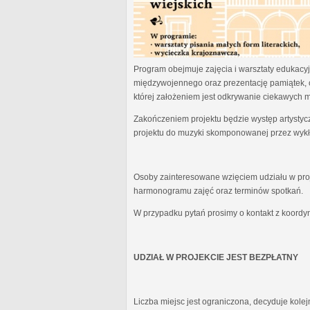
Program obejmuje zajęcia i warsztaty edukacyjn
międzywojennego oraz prezentację pamiątek, 
której założeniem jest odkrywanie ciekawych 
Zakończeniem projektu będzie występ artystyc
projektu do muzyki skomponowanej przez wykł
Osoby zainteresowane wzięciem udziału w proj
harmonogramu zajęć oraz terminów spotkań.
W przypadku pytań prosimy o kontakt z koordy
UDZIAŁ W PROJEKCIE JEST BEZPŁATNY
Liczba miejsc jest ograniczona, decyduje kole