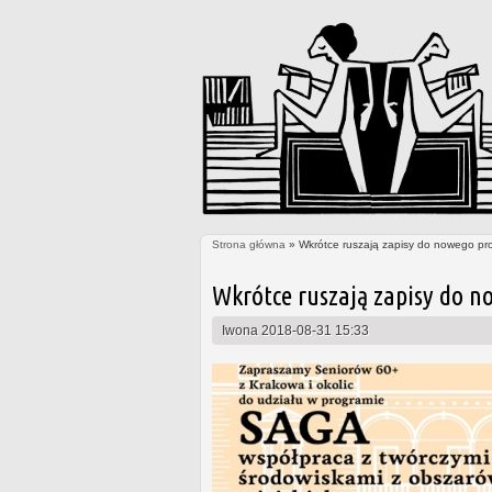
Strona główna
» Wkrótce ruszają zapisy do nowego pr
Jesteś tutaj
Wkrótce ruszają zapisy do n
Iwona
2018-08-31 15:33