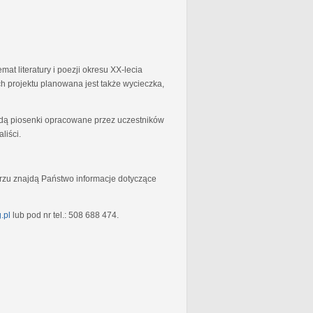
at literatury i poezji okresu XX-lecia
 projektu planowana jest także wycieczka,
będą piosenki opracowane przez uczestników
liści.
rzu znajdą Państwo informacje dotyczące
.pl
lub pod nr tel.: 508 688 474.