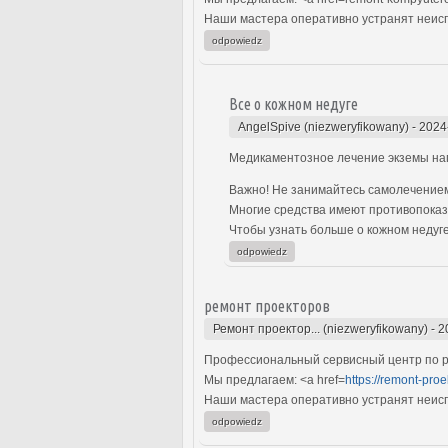
Наши мастера оперативно устранят неиспр
odpowiedz
Все о кожном недуге
AngelSpive (niezweryfikowany)
-
2024
Медикаментозное лечение экземы нап
Важно! Не занимайтесь самолечением
Многие средства имеют противопоказ
Чтобы узнать больше о кожном недуге,
odpowiedz
ремонт проекторов
Ремонт проектор... (niezweryfikowany)
-
2
Профессиональный сервисный центр по р
Мы предлагаем: <a href=
https://remont-pro
Наши мастера оперативно устранят неиспр
odpowiedz