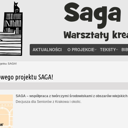
AKTUALNOŚCI
O PROJEKCIE
TEKSTY
BI
ojektu SAGA!
owego projektu SAGA!
SAGA – współpraca z twórczymi środowiskami z obszarów wiejskic
Decjusza dla Seniorów z Krakowa i okolic.