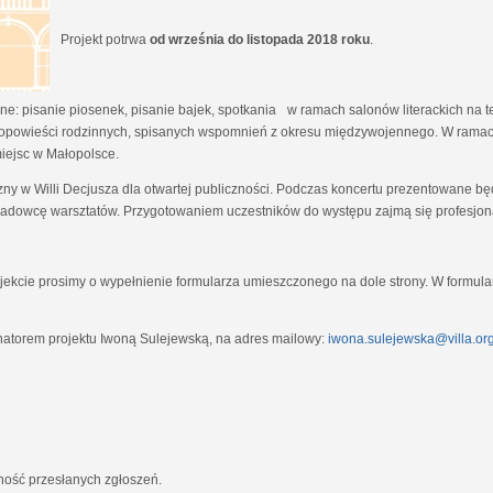
Projekt potrwa
od września do listopada 2018 roku
.
e: pisanie piosenek, pisanie bajek, spotkania w ramach salonów literackich na tem
opowieści rodzinnych, spisanych wspomnień z okresu międzywojennego. W ramach
miejsc w Małopolsce.
zny w Willi Decjusza dla otwartej publiczności. Podczas koncertu prezentowane 
adowcę warsztatów. Przygotowaniem uczestników do występu zajmą się profesjona
ekcie prosimy o wypełnienie formularza umieszczonego na dole strony. W formula
natorem projektu Iwoną Sulejewską, na adres mailowy:
iwona.sulejewska@villa.org
jność przesłanych zgłoszeń.