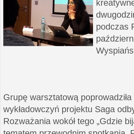
kreatywne
dwugodzin
podczas F
październ
Wyspiańsk
Grupę warsztatową poprowadziła 
wykładowczyń projektu Saga odby
Rozważania wokół tego „Gdzie biją
tematem przewodnim spotkania. 