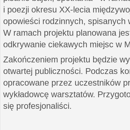
i poezji okresu XX-lecia międzyw
opowieści rodzinnych, spisanych
W ramach projektu planowana jest
odkrywanie ciekawych miejsc w M
Zakończeniem projektu będzie wys
otwartej publiczności. Podczas k
opracowane przez uczestników p
wykładowcę warsztatów. Przygot
się profesjonaliści.