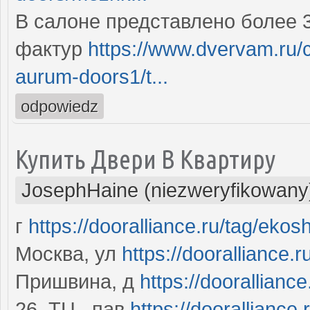
В салоне представлено более 
фактур
https://www.dvervam.ru/
aurum-doors1/t...
odpowiedz
Купить Двери В Квартиру
JosephHaine (niezweryfikowany
г
https://dooralliance.ru/tag/ekos
Москва, ул
https://dooralliance.
Пришвина, д
https://dooralliance
26, ТЦ , пав
https://dooralliance