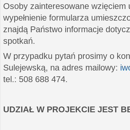
Osoby zainteresowane wzięciem u
wypełnienie formularza umieszczo
znajdą Państwo informacje dotyc
spotkań.
W przypadku pytań prosimy o kon
Sulejewską, na adres mailowy:
iw
tel.: 508 688 474.
UDZIAŁ W PROJEKCIE JEST 