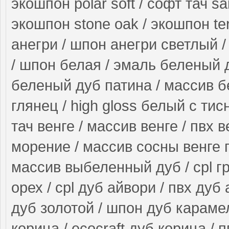
экошпон polar soft / софт тач s
экошпон stone oak / экошпон ter
анегри / шпон анегри светлый /
/ шпон белая / эмаль беленый 
беленый дуб патина / массив б
глянец / high gloss белый с ти
тач венге / массив венге / пвх в
морение / массив сосны венге 
массив выбеленный дуб / cpl гр
орех / cpl дуб айвори / пвх дуб
дуб золотой / шпон дуб карамел
корица / ecocraft дуб корица / 