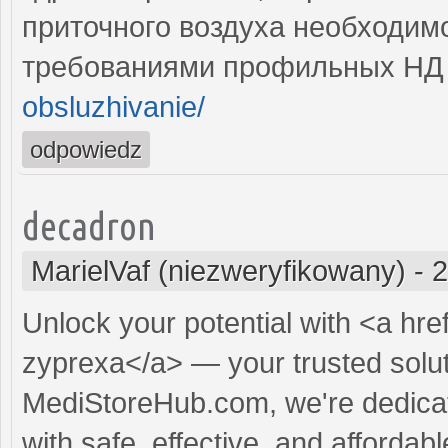
приточного воздуха необходимо
требованиями профильных Н
obsluzhivanie/
odpowiedz
decadron
MarielVaf (niezweryfikowany)
-
2
Unlock your potential with <a hre
zyprexa</a> — your trusted soluti
MediStoreHub.com, we're dedicat
with safe, effective, and affordabl