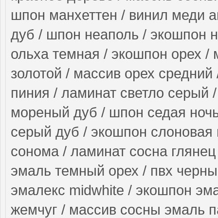
шпон манхеттен / винил меди а
дуб / шпон неаполь / экошпон н
ольха темная / экошпон орех / 
золотой / массив орех средний
пиния / ламинат светло серый 
мореный дуб / шпон седая ночь 
серый дуб / экошпон слоновая 
сонома / ламинат сосна глянец /
эмаль темный орех / пвх черный
эмалекс midwhite / экошпон эм
жемчуг / массив сосны эмаль п