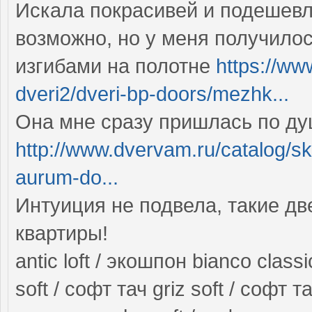
Искала покрасивей и подешевле
возможно, но у меня получилос
изгибами на полотне
https://w
dveri2/dveri-bp-doors/mezhk...
Она мне сразу пришлась по д
http://www.dvervam.ru/catalog/s
aurum-do...
Интуиция не подвела, такие дв
квартиры!
antic loft / экошпон bianco class
soft / софт тач griz soft / софт та