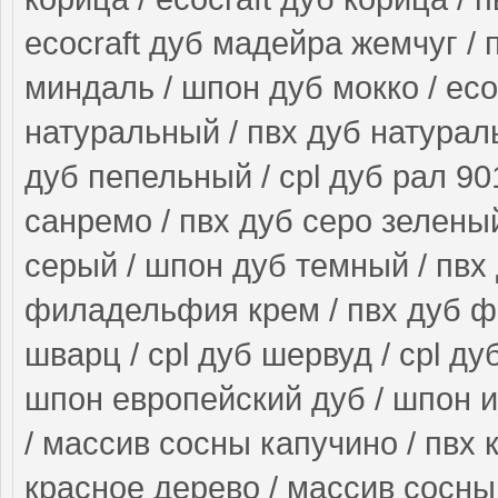
ecocraft дуб мадейра жемчуг / 
миндаль / шпон дуб мокко / ecoc
натуральный / пвх дуб натурал
дуб пепельный / cpl дуб рал 90
санремо / пвх дуб серо зеленый
серый / шпон дуб темный / пвх 
филадельфия крем / пвх дуб ф
шварц / cpl дуб шервуд / cpl ду
шпон европейский дуб / шпон и
/ массив сосны капучино / пвх 
красное дерево / массив сосны