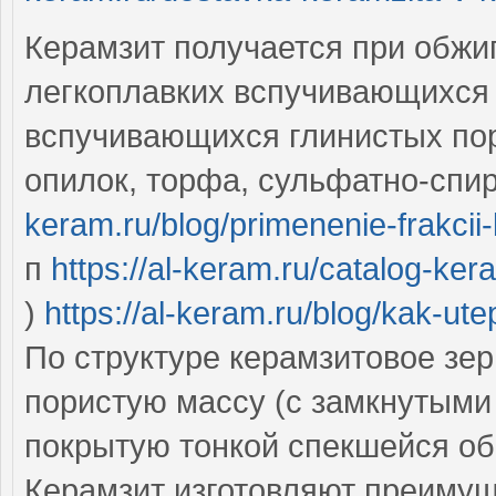
Керамзит получается при обжи
легкоплавких вспучивающихся 
вспучивающихся глинистых пор
опилок, торфа, сульфатно-спи
keram.ru/blog/primenenie-frakci
п
https://al-keram.ru/catalog-ke
)
https://al-keram.ru/blog/kak-ut
По структуре керамзитовое зе
пористую массу (с замкнутым
покрытую тонкой спекшейся о
Керамзит изготовляют преимущ