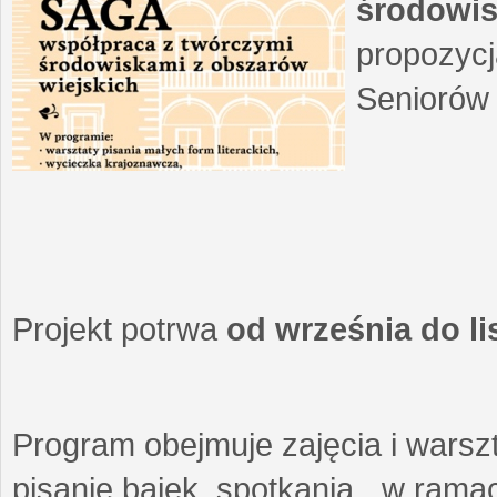
środowis
propozycj
Seniorów 
Projekt potrwa
od września do l
Program obejmuje zajęcia i warszt
pisanie bajek, spotkania w ramach