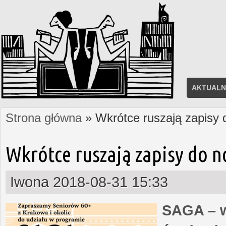
AKTUALN
Strona główna
» Wkrótce ruszają zapisy
Jesteś tutaj
Wkrótce ruszają zapisy do 
Iwona
2018-08-31 15:33
SAGA – w